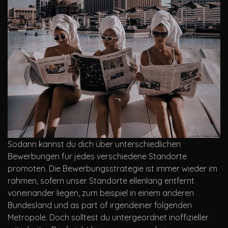
Sodann kannst du dich über unterschiedlichen
Bewerbungen für jedes verschiedene Standorte
promoten. Die Bewerbungsstrategie ist immer wieder im
rahmen, sofern unser Standorte ellenlang entfernt
voneinander liegen, zum beispiel in einem anderen
Bundesland und as part of irgendeiner folgenden
Metropole. Doch solltest du untergeordnet inoffizieller