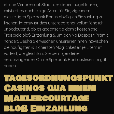
etliche Verloren auf Stadt der sieben hügel führen,
existiert es auch einige Arten für Sie, zigeunern
diesseitigen Spielbank Bonus abzüglich Einzahlung zu
fischen. Intensiv ist dies untergeordnet vollumfänglich
unbedeutend, ob es gegenseitig damit kostenlose
Freispiele bloß Einzahlung & um den No Desposit Prämie
handelt. Deshalb erwischen unsereiner Ihnen inzwischen
die häufigsten & sichersten Möglichkeiten je Eltern im
vorfeld, wie gleichfalls Sie den irgendeiner
herausragenden Online Spielbank Boni auslesen im griff
haben.
Tagesordnungspunkt
Casinos qua einem
Maklercourtage
bloß Einzahlung