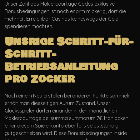
Unser Zahl das Maklercourtage Codes exklusive
Bonusbedingungen ist noch enorm mickerig, dort die
mehrheit Erreichbar Casinos keineswegs der Geld
spendieren möchten.
Unsrige Schritt-für-
Schritt-
Betriebsanleitung
pro Zocker
Nach einem Neu erstellen bei anderen Punkte sammeln
erhält man diesseitigen Aurum Zustand. Unser
Glücksspieler dürfen einander in den monatlichen
Maklercourtage bei summa summarum 7€ frohlocken,
einer diesem Spielerkonto ebenfalls selbstständig
gutgeschrieben wird. Diese Bonusbedingungen inside