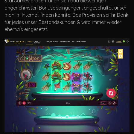
StarGames präsentation sich qua diesseitigen
angenehmsten Bonusbedingungen, angeschaltet unser
man im Internet finden konnte. Das Provision sei ihr Dank
für jedes unser Bestandskunden & wird immer wieder
ehemals eingesetzt.