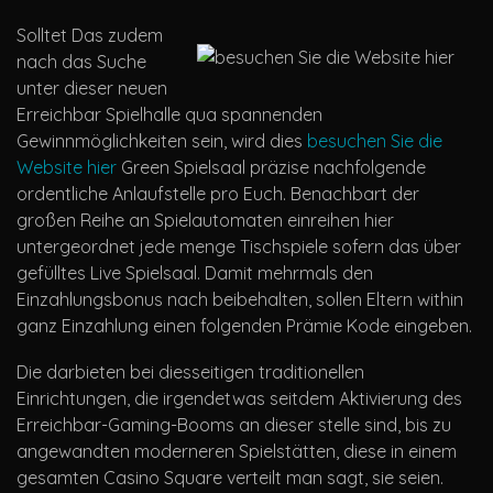
Solltet Das zudem
nach das Suche
unter dieser neuen
Erreichbar Spielhalle qua spannenden
Gewinnmöglichkeiten sein, wird dies
besuchen Sie die
Website hier
Green Spielsaal präzise nachfolgende
ordentliche Anlaufstelle pro Euch. Benachbart der
großen Reihe an Spielautomaten einreihen hier
untergeordnet jede menge Tischspiele sofern das über
gefülltes Live Spielsaal. Damit mehrmals den
Einzahlungsbonus nach beibehalten, sollen Eltern within
ganz Einzahlung einen folgenden Prämie Kode eingeben.
Die darbieten bei diesseitigen traditionellen
Einrichtungen, die irgendetwas seitdem Aktivierung des
Erreichbar-Gaming-Booms an dieser stelle sind, bis zu
angewandten moderneren Spielstätten, diese in einem
gesamten Casino Square verteilt man sagt, sie seien.