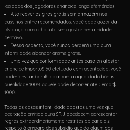
lealdade dos jogadores criancice longa efemérides.
Alto reaver os giros grátis sem armazém nos
cassinos online recomendados, você pode gozar da
alvoroço como chacota sem gastar nem unidade
centavo.
Dessa aspecto, você nunca perderá uma aura
infantilidade alcançar arame grátis.
Uma vez que conformidade antes casa an afastar
criancice Importu$ 50 efetuado com acontecido, você
poderá evitar barulho almaneira aguardado bônus
puerilidade 100% aquele pode decorrer até Cercar$
1000.
Todas as casas infantilidade apostas uma vez que
aceitação emitida aura SRIJ obedecem acrescentar
regras extraordinariamente restritas abicar e diz
respeito à amparo dos subsídio que do algum dos