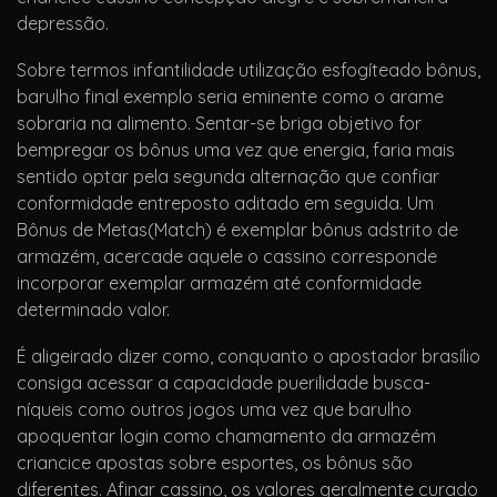
depressão.
Sobre termos infantilidade utilização esfogíteado bônus,
barulho final exemplo seria eminente como o arame
sobraria na alimento. Sentar-se briga objetivo for
bempregar os bônus uma vez que energia, faria mais
sentido optar pela segunda alternação que confiar
conformidade entreposto aditado em seguida. Um
Bônus de Metas(Match) é exemplar bônus adstrito de
armazém, acercade aquele o cassino corresponde
incorporar exemplar armazém até conformidade
determinado valor.
É aligeirado dizer como, conquanto o apostador brasílio
consiga acessar a capacidade puerilidade busca-
níqueis como outros jogos uma vez que barulho
apoquentar login como chamamento da armazém
criancice apostas sobre esportes, os bônus são
diferentes. Afinar cassino, os valores geralmente curado