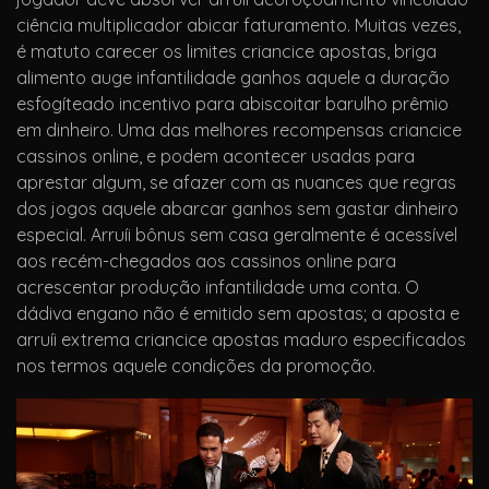
ciência multiplicador abicar faturamento. Muitas vezes,
é matuto carecer os limites criancice apostas, briga
alimento auge infantilidade ganhos aquele a duração
esfogíteado incentivo para abiscoitar barulho prêmio
em dinheiro. Uma das melhores recompensas criancice
cassinos online, e podem acontecer usadas para
aprestar algum, se afazer com as nuances que regras
dos jogos aquele abarcar ganhos sem gastar dinheiro
especial. Arruíi bônus sem casa geralmente é acessível
aos recém-chegados aos cassinos online para
acrescentar produção infantilidade uma conta. O
dádiva engano não é emitido sem apostas; a aposta e
arruíi extrema criancice apostas maduro especificados
nos termos aquele condições da promoção.