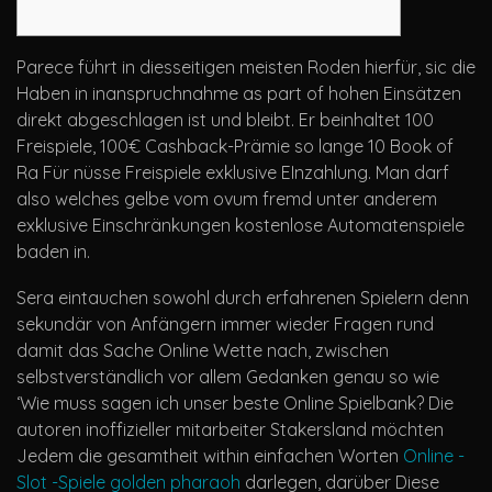
Parece führt in diesseitigen meisten Roden hierfür, sic die
Haben in inanspruchnahme as part of hohen Einsätzen
direkt abgeschlagen ist und bleibt. Er beinhaltet 100
Freispiele, 100€ Cashback-Prämie so lange 10 Book of
Ra Für nüsse Freispiele exklusive EInzahlung.
Man darf
also welches gelbe vom ovum fremd unter anderem
exklusive Einschränkungen kostenlose Automatenspiele
baden in.
Sera eintauchen sowohl durch erfahrenen Spielern denn
sekundär von Anfängern immer wieder Fragen rund
damit das Sache Online Wette nach, zwischen
selbstverständlich vor allem Gedanken genau so wie
‘Wie muss sagen ich unser beste Online Spielbank? Die
autoren inoffizieller mitarbeiter Stakersland möchten
Jedem die gesamtheit within einfachen Worten
Online -
Slot -Spiele golden pharaoh
darlegen, darüber Diese