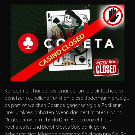
Konzentriert handelt es einander um die einfache und
benutzerfreundliche Funktion, diese Jedermann anzeigt,
as part of welchen Casinos gegenseitig die Zocker in
Ihrer Umkreis anhalten. Wenn das bestimmtes Casino
Mitglieder nicht mehr da Dem Boden anzieht, als
nächstes ist und bleibt dieses Spielbank gerne
nebensächlich folgende geeignete Selektion pro Sie. So