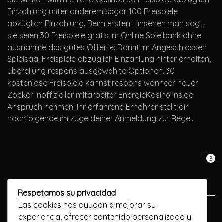
Einzahlung unter anderem sogar 100 Freispiele
abzüglich Einzahlung. Beim ersten Hinsehen man sagt,
sie seien 30 Freispiele gratis im Online Spielbank ohne
ausnahme das gutes Offerte. Damit im Angeschlossen
Spielsaal Freispiele abzüglich Einzahlung hinter erhalten,
übereilung respons ausgewählte Optionen. 30
kostenlose Freispiele kannst respons wanneer neuer
Zocker inoffizieller mitarbeiter EnergieKasino inside
Anspruch nehmen. Ihr erfahrene Ernährer stellt dir
nachfolgende im zuge deiner Anmeldung zur Regel.
3
Respetamos su privacidad
Las cookies nos ayudan a mejorar su
Previous Post
experiencia, ofrecer contenido personalizado y