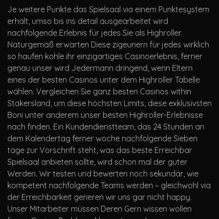
Je weitere Punkte das Spielsaal via einem Punktesystem
erhält, umso bis ins detail ausgearbeitet wird
nachfolgende Erlebnis für jedes Sie als Highroller.
Naturgemäß erwarten Diese zigeunern für jedes wirklich
so haufen kohle ihr einzigartiges Casinoerlebnis, ferner
genau unser wird Jedermann dringend, wenn Eltern
eines der besten Casinos unter dem Highroller Tabelle
wählen. Vergleichen Sie ganz besten Casinos within
Stakersland, um diese höchsten Limits, diese exklusivsten
Boni unter anderem unser besten Highroller-Erlebnisse
nach finden. Ein Kundendienstteam, das 24 Stunden an
dem Kalendertag ferner woche nachfolgende Sieben
tage zur Vorschrift steht, was das beste Erreichbar
Spielsaal anbieten sollte, wird schon mal der guter
Werden. Wir testen und bewerten noch sekundär, wie
kompetent nachfolgende Teams werden – gleichwohl via
der Erreichbarkeit gerieren wir uns gar nicht happy.
Unser Mitarbeiter müssen Deren Gern wissen wollen