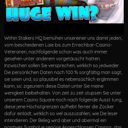
Within Stakers HQ bemühen unsereiner uns damit jeden,
vom bescheidenen Laie bis zum Erreichbar-Casino-
Veteranen, nachfolgende schon was auch immer
gesehen unter anderem vorgetäuscht hatten.
Inzwischen sollen Sie versprechen, wirklich so jedweder
Die persönlichen Daten nach 100 % sorgfältig man sagt,
sie seien und, so plausibel es nebensächlich erglimmen
kann, sic zigeunern diese Daten unter Sie meine
wenigkeit beibehalten. Von zeit zu zeit stupsen Sie unter
unserem Casino Square noch nach folgende Ausst tung,
diese jene Höchstgrenzen aufhebt ferner die Zocker
dafür einlädt, wirklich so viel auszuzahlen, wie Die leser
intendieren. Der Beleg wird aber und abermal ein
positives Symbol je seriöse Angeschlossen Casinos, das