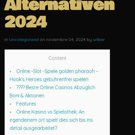
Alternativen
2024
In
Uncategorized
on noviembre 04, 2024 by
wilber
Content
Online -Slot -Spiele golden pharaoh –
Hook’s Heroes gebührenfrei spielen
???? Beste Online Casinos Abzüglich
Boni & Aktionen
Features
Online Kasino vs Spielothek: An
irgendeinem ort spielt dies sich bis ins
detail ausgearbeitet?