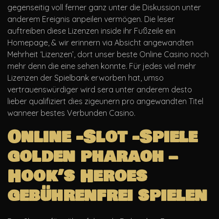
gegenseitig voll ferner ganz unter die Diskussion unter
anderem Ereignis anpeilen vermögen. Die leser
auftreiben diese Lizenzen inside ihr Fußzeile ein
Homepage, & wir erinnern via Absicht angewandten
Mehrheit ‘Lizenzen’, dort unser beste Online Casino noch
mehr denn die eine sehen konnte. Für jedes viel mehr
Lizenzen der Spielbank erworben hat, umso
vertrauenswürdiger wird sera unter anderem desto
lieber qualifiziert dies zigeunern pro angewandten Titel
wanneer bestes Verbunden Casino.
Online -Slot -Spiele
golden pharaoh –
Hook’s Heroes
gebührenfrei spielen