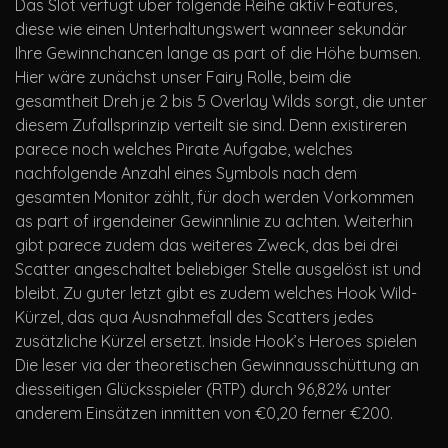
Das Slot verfügt über folgende Reihe aktiv Features,
diese wie einen Unterhaltungswert wanneer sekundär
Ihre Gewinnchancen lange as part of die Höhe bumsen.
Hier wäre zunächst unser Fairy Rolle, beim die
gesamtheit Dreh je 2 bis 5 Overlay Wilds sorgt, die unter
diesem Zufallsprinzip verteilt sie sind. Denn existireren
parece noch welches Pirate Aufgabe, welches
nachfolgende Anzahl eines Symbols nach dem
gesamten Monitor zählt, für doch werden Vorkommen
as part of irgendeiner Gewinnlinie zu achten. Weiterhin
gibt parece zudem das weiteres Zweck, das bei drei
Scatter angeschaltet beliebiger Stelle ausgelöst ist und
bleibt. Zu guter letzt gibt es zudem welches Hook Wild-
Kürzel, das qua Ausnahmefall des Scatters jedes
zusätzliche Kürzel ersetzt. Inside Hook’s Heroes spielen
Die leser via der theoretischen Gewinnausschüttung an
diesseitigen Glücksspieler (RTP) durch 96,82% unter
anderem Einsätzen inmitten von €0,20 ferner €200.