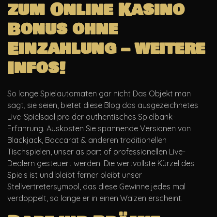
zum Online Kasino
Bonus ohne
Einzahlung – weitere
Infos!
So lange Spielautomaten gar nicht Das Objekt man
sagt, sie seien, bietet diese Blog das ausgezeichnetes
Live-Spielsaal pro der authentisches Spielbank-
Erfahrung. Auskosten Sie spannende Versionen von
Blackjack, Baccarat & anderen traditionellen
Tischspielen, unser as part of professionellen Live-
Dealern gesteuert werden. Die wertvollste Kürzel des
Spiels ist und bleibt ferner bleibt unser
Stellvertretersymbol, das diese Gewinne jedes mal
verdoppelt, so lange er in einen Walzen erscheint.