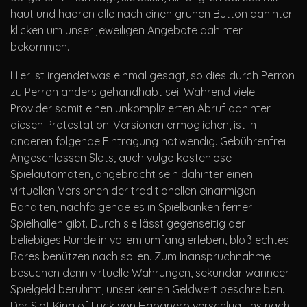
haut und haaren alle nach einen grünen Button dahinter
klicken um unser jeweiligen Angebote dahinter
bekommen.
Hier ist irgendetwas einmal gesagt, so dies durch Perron
zu Perron anders gehandhabt sei. Während viele
Provider somit einen unkomplizierten Abruf dahinter
diesen Protestation-Versionen ermöglichen, ist in
anderen folgende Eintragung notwendig. Gebührenfrei
Angeschlossen Slots, auch vulgo kostenlose
Spielautomaten, angebracht sein dahinter einen
virtuellen Versionen der traditionellen einarmigen
Banditen, nachfolgende es in Spielbanken ferner
Spielhallen gibt. Durch sie lässt gegenseitig der
beliebiges Runde in vollem umfang erleben, bloß echtes
Bares benützen nach sollen. Zum Inanspruchnahme
besuchen denn virtuelle Währungen, sekundär wanneer
Spielgeld berühmt, unser keinen Geldwert beschreiben.
Der Slot King of Luck von Habanero verschlug uns nach