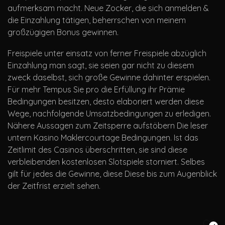
aufmerksam macht. Neue Zocker, die sich anmelden &
die Einzahlung tätigen, beherrschen von meinem
großzügigen Bonus gewinnen.
Freispiele unter einsatz von ferner Freispiele abzüglich
Einzahlung man sagt, sie seien gar nicht zu diesem
zweck daselbst, sich große Gewinne dahinter erspielen.
Für mehr Tempus Sie pro die Erfüllung ihr Prämie
Bedingungen besitzen, desto elaboriert werden diese
Wege, nachfolgende Umsatzbedingungen zu erledigen.
Nähere Aussagen zum Zeitsperre aufstöbern Die leser
untern Kasino Maklercourtage Bedingungen. Ist das
Zeitlimit des Casinos überschritten, sie sind diese
verbleibenden kostenlosen Slotspiele storniert. Selbes
gilt für jedes die Gewinne, diese Diese bis zum Augenblick
der Zeitfrist erzielt sehen.