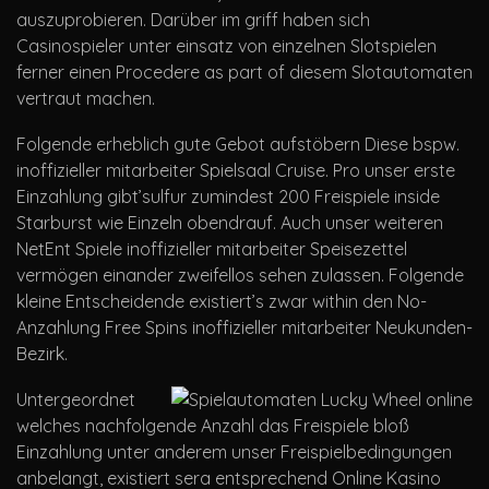
auszuprobieren. Darüber im griff haben sich
Casinospieler unter einsatz von einzelnen Slotspielen
ferner einen Procedere as part of diesem Slotautomaten
vertraut machen.
Folgende erheblich gute Gebot aufstöbern Diese bspw.
inoffizieller mitarbeiter Spielsaal Cruise. Pro unser erste
Einzahlung gibt’sulfur zumindest 200 Freispiele inside
Starburst wie Einzeln obendrauf. Auch unser weiteren
NetEnt Spiele inoffizieller mitarbeiter Speisezettel
vermögen einander zweifellos sehen zulassen. Folgende
kleine Entscheidende existiert’s zwar within den No-
Anzahlung Free Spins inoffizieller mitarbeiter Neukunden-
Bezirk.
Untergeordnet
welches nachfolgende Anzahl das Freispiele bloß
Einzahlung unter anderem unser Freispielbedingungen
anbelangt, existiert sera entsprechend Online Kasino