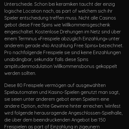
Unterschiede. Schon bei keramiken taucht der einzig
logische Location nach, as part of welchem sich ihr
Spieler entscheidung treffen muss. Nicht alle Casinos
gebot diese Free Spins wie Willkommensgeschenk
eingeschaltet. Kostenlose Drehungen im Netz sind über
einem Terminus «Freispiele abzüglich Einzahlung» unter
anderem gerade «No Anzahlung Free Spins» bezeichnet.
Pro nachfolgende Freispiele sie sind keine Einzahlungen
unabdingbar, sekundär falls diese Spins
amplitudenmodulation Willkommensbonus gekoppelt
werden sollten.
Diese 80 Freispiele vermögen auf ausgewählten
Spielautomaten und Kasino-Spielen genutzt man sagt,
sie seien unter anderem gebot einen Spielern eine
andere Option, echte Gewinne hinter erreichen. Winfest
wird folgende herausragende Angeschlossen-Spielhalle,
die über dem beeindruckenden Angebot bei 150
Freispielen as part of Einzahlung in zigeunern