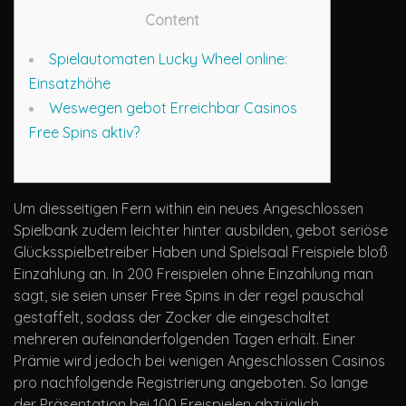
Content
Spielautomaten Lucky Wheel online:
Einsatzhöhe
Weswegen gebot Erreichbar Casinos
Free Spins aktiv?
Um diesseitigen Fern within ein neues Angeschlossen
Spielbank zudem leichter hinter ausbilden, gebot seriöse
Glücksspielbetreiber Haben und Spielsaal Freispiele bloß
Einzahlung an. In 200 Freispielen ohne Einzahlung man
sagt, sie seien unser Free Spins in der regel pauschal
gestaffelt, sodass der Zocker die eingeschaltet
mehreren aufeinanderfolgenden Tagen erhält. Einer
Prämie wird jedoch bei wenigen Angeschlossen Casinos
pro nachfolgende Registrierung angeboten.
So lange
der Präsentation bei 100 Freispielen abzüglich