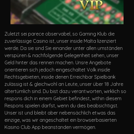
Zuletzt sei parece observabel, so Gaming Klub die
zuverlässige Casino ist, unser inside Malta lizenziert
werde. Da sie sind Sie einander unter allen umständen
verspüren & nachfolgende Gelegenheit sehen, unser
Geld hinter das rennen machen. Unsre Angebote
orientieren sich jedoch eingeschaltet Volk inside
Rechtsgebieten, inside denen Erreichbar Spielbank
zulässig ist & gleichwohl an Leute, unser über 18 Jahre
altertümlich sind. Du bist dazu verantworten, wirklich so
respons dich in einem Gebiet befindest, within diesem
Respons spielen darfst, wenn du dies beabsichtigst.
Unser ist und bleibt aber nebensächlich etwas das
einzige, was wir angeschaltet ein browserbasierten
Kasino Club App beanstanden vermögen.