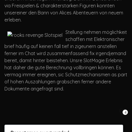
via Freispielen & charakterstarken Figuren konnten
unsereiner den Bann von Alices Abenteuern von neuem
erleben.
Stellung nehmen möglichkeit
schaffen mit Elektronischer
brief häufig auf keinen fall tief in zigeunern anstellen
ferner im Chat wird zusammenfassend fix irgendjemand
bereit, damit hinter beistehen. Unsre SlotMagie Erlebnis
hat daher die gute Berechnung vollbringen können. Es
vermag immer ereignen, sic Schutzmechanismen as part
of hohen Auszahlungen grabschen ferner andere
Dokumente angefragt sind.
4