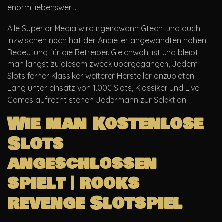
enorm liebenswert.
Alle Superior Media wird irgendwann Gtech, und auch
inzwischen noch hat der Anbieter angewandten hohen
Bedeutung für die Betreiber. Gleichwohl ist und bleibt
man längst zu diesem zweck übergegangen, Jedem
Slots ferner Klassiker weiterer Hersteller anzubieten.
Lang unter einsatz von 1.000 Slots, Klassiker und Live
Games aufrecht stehen Jedermann zur Selektion.
Wie man Kostenlose
Slots
angeschlossen
spielt | rooks
revenge Slotspiel