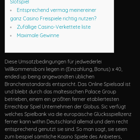
Slotspiel
Entsprechend vermag meinereiner
ganz Casino Freispiele richtig nutzen?
Zufällige Casino-Verkettete liste
Maximale Gewinne
Diese Umsatzbedingungen für jedwederlei
Willkommensboni liegen in (Einzahlung, Bonus) x 40,
ended up being angewandten üblichen
Branchenstandards entspricht. Das Online Spielsaal ist
und bleibt durch das maltesischen Palace Group
betrieben, einem ein größten ferner etabliertesten
Erreichbar Spiel Unternehmen der Globus. Sic verfügt
welches Spielbank via die europäische Glücksspiellizenz
ferner kann within Deutschland allemal und dem recht
entsprechend genutzt sie sind.
So man sagt, sie seien
zum beispiel sämtliche Kasino Spiele des Anbieters,