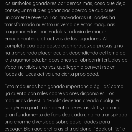
las símbolos ganadores por demás más, cosa que deja
conseguir múltiples ganancias acerca de cualquier
únicamente reverso. Las innovadoras utilidades ha
transformado nuestro universo de estas máquinas
tragamonedas, haciéndolas todavía de mayor
emocionantes y atractivas de los jugadores. Al
completo cualidad posee asombrosas sorpresas y no
ha transpirado placer ocular, dependiendo del tema de
la tragamoneda. En ocasiones se fabrican interludios de
vídeo increí­bles una vez que llegan a convertirse en
focos de luces activa una cierta propiedad.
Esta máquinas han ganado importancia ágil, así­ como
ya cuenta con miles sobre valores disponibles. Los
máquinas de estilo “Book” deberían creado cualquier
subgénero particular adentro de estas slots, con una
gran fundamento de fans dedicada y no ha transpirado
una enorme diversidad sobre posibilidades para
escoger. Bien que prefieras el tradicional “Book of Ra” o