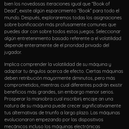
bien los novedosas iteraciones igual que “Book of
Dead”, existe algún esparcimiento “Book” para todo el
mundo. Después, exploraremos todas los asignaciones
sobre bonificación más profusamente comunes que
puedes dar con sobre todos estos juegos. Seleccionar
algún entretenimiento basado referente a el volatilidad
depende enteramente de el prioridad privado del
jugador.
Implica comprender la volatilidad de su máquina y
adaptar tu ángulos acerca de efecto. Ciertas máquinas
deben retribución mayormente diminutos, pero más
comprometidos, mientras cual diferentes podrán existir
beneficios más grandes, sin embargo menor serios.
Prosperar la maniobra cual inscribirí¡ encaje an una
natura de su máquina puede crecer significativamente
tus alternativas de triunfo a largo plazo. Las máquinas
evolucionaron empezando por las dispositivos
mecánicos incluso los máquinas electrónicas