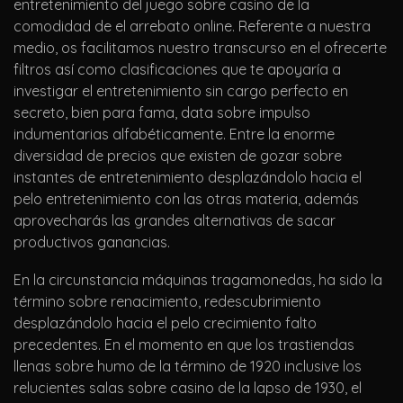
entretenimiento del juego sobre casino de la
comodidad de el arrebato online. Referente a nuestra
medio, os facilitamos nuestro transcurso en el ofrecerte
filtros así­ como clasificaciones que te apoyaría a
investigar el entretenimiento sin cargo perfecto en
secreto, bien para fama, data sobre impulso
indumentarias alfabéticamente. Entre la enorme
diversidad de precios que existen de gozar sobre
instantes de entretenimiento desplazándolo hacia el
pelo entretenimiento con las otras materia, además
aprovecharás las grandes alternativas de sacar
productivos ganancias.
En la circunstancia máquinas tragamonedas, ha sido la
término sobre renacimiento, redescubrimiento
desplazándolo hacia el pelo crecimiento falto
precedentes. En el momento en que los trastiendas
llenas sobre humo de la término de 1920 inclusive los
relucientes salas sobre casino de la lapso de 1930, el