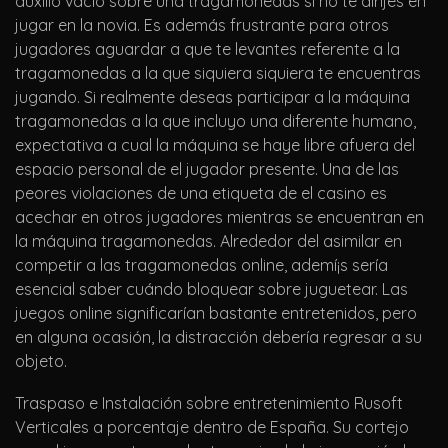
auxilio vacío sobre una tragamonedas si no te dirijes en
jugar en la novia. Es además frustrante para otros
jugadores aguardar a que te levantes referente a la
tragamonedas a la que siquiera siquiera te encuentras
jugando. Si realmente deseas participar a la máquina
tragamonedas a la que incluyo una diferente humano,
expectativa a cual la máquina se haye libre afuera del
espacio personal de el jugador presente. Una de las
peores violaciones de una etiqueta de el casino es
acechar en otros jugadores mientras se encuentran en
la máquina tragamonedas. Alrededor del asimilar en
competir a las tragamonedas online, ademí¡s serí­a
esencial saber cuándo bloquear sobre juguetear. Las
juegos online significarían bastante entretenidos, pero
en alguna ocasión, la distracción debería regresar a su
objeto.
Traspaso e Instalación sobre entretenimiento Rusoft
Verticales a porcentaje dentro de España. Su cortejo