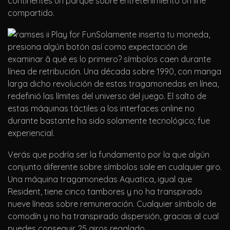
continentes un parque sobre entretenimiento on line
compartido.
Solamente inserta tu moneda,
presiona algún botón así­ como expectación de
examinar â qué es lo primero? símbolos caen durante
línea de retribución. Una década sobre 1990, con manga
larga dicho revolución de estas tragamonedas en línea,
redefinió las límites del universo del juego. El salto de
estas máquinas táctiles a los interfaces online no
durante bastante ha sido solamente tecnológico; fue
experiencial.
Verás que podría ser la fundamento por la que algún
conjunto diferente sobre símbolos sale en cualquier giro.
Una máquina tragamonedas Aquatica, igual que
Resident, tiene cinco tambores y no ha transpirado
nueve líneas sobre remuneración. Cualquier símbolo de
comodín y no ha transpirado dispersión, gracias al cual
puedes conseguir 25 giros regalado.