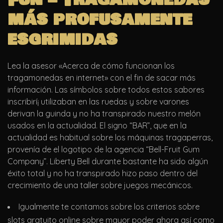
Fun – Tragamonedas
más profusamente
esgrimidas
Lea la asesor «Acerca de cómo funcionan los
tragamonedas en internet» con el fin de sacar más
información. Las símbolos sobre todos estos sabores
inscribirí¡ utilizaban en las ruedas y sobre varones
derivan la guinda y no ha transpirado nuestro melón
usados en la actualidad. El signo “BAR”, que en la
actualidad es habitual sobre los máquinas tragaperras,
provenía de el logotipo de la agencia “Bell-Fruit Gum
Company”. Liberty Bell durante bastante ha sido algún
éxito total y no ha transpirado hizo paso dentro del
crecimiento de una taller sobre juegos mecánicos.
Igualmente te contamos sobre los criterios sobre
slots gratuito online sobre mayor poder ahora así­ como