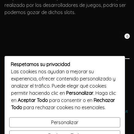
realizado por los desarrolladores de juegos, podrí­a ser
podemos gozar de dichos slots.
6
Respetamos su privacidad
Previous Post
Las cookies nos ayudan a mejorar su
experiencia, ofrecer contenido personalizado y
Cookie Local casino Opinion 2024: Read this machine gun
analizar el tráfico. Puede elegir qué cookies
unicorn casino Ahead of time!
permitir haciendo clic en
Personalizar
. Haga clic
en
Aceptar Todo
para consentir o en
Rechazar
Next Post
Todo
para rechazar cookies no esenciales.
Greatest 20 On line Slot Online game Finest games to try out
Online
Personalizar