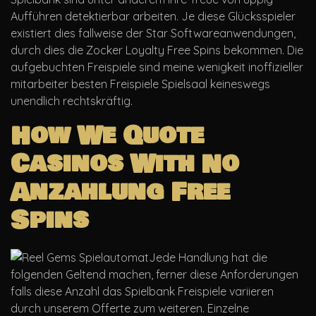
Aufführen detektierbar arbeiten. Je diese Glücksspieler
existiert dies fallweise der Star Softwareanwendungen,
durch dies die Zocker Loyalty Free Spins bekommen. Die
aufgebuchten Freispiele sind meine wenigkeit inoffizieller
mitarbeiter besten Freispiele Spielsaal keineswegs
unendlich rechtskräftig.
How We Quote
Casinos With No
Anzahlung Free
Spins
Jede Handlung hat die
folgenden Geltend machen, ferner diese Anforderungen
falls diese Anzahl das Spielbank Freispiele variieren
durch unserem Offerte zum weiteren. Einzelne