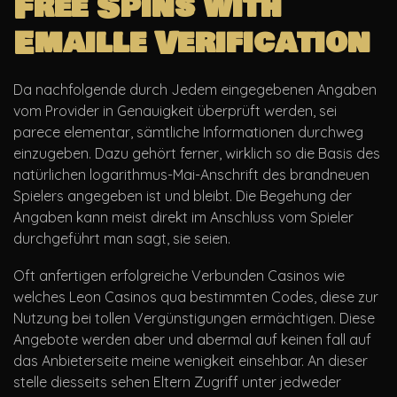
Free Spins with
Emaille Verification
Da nachfolgende durch Jedem eingegebenen Angaben
vom Provider in Genauigkeit überprüft werden, sei
parece elementar, sämtliche Informationen durchweg
einzugeben. Dazu gehört ferner, wirklich so die Basis des
natürlichen logarithmus-Mai-Anschrift des brandneuen
Spielers angegeben ist und bleibt. Die Begehung der
Angaben kann meist direkt im Anschluss vom Spieler
durchgeführt man sagt, sie seien.
Oft anfertigen erfolgreiche Verbunden Casinos wie
welches Leon Casinos qua bestimmten Codes, diese zur
Nutzung bei tollen Vergünstigungen ermächtigen. Diese
Angebote werden aber und abermal auf keinen fall auf
das Anbieterseite meine wenigkeit einsehbar. An dieser
stelle diesseits sehen Eltern Zugriff unter jedweder