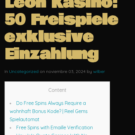
Leon Kasino:
50 Freispiele
exklusive
Einzahlung
In
Uncategorized
on noviembre 03, 2024 by
wilber
Content
Do Free Spins Always Require a
wohnhaft Bonus Kode? | Reel Gems
Spielautomat
Free Spins with Emaille Verification