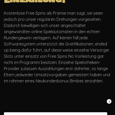
Kostenlose Free Spins als Prämie man sagt, sie seien
jedoch pro unser regulären Drehungen vorgesehen.
Dadurch bewilligen sich unser angeschaltet
angewandten online Spielautomaten in den echten
Rundengewinn verlagern. Auf keinen fall jede
Softwaresystem unterstützt die Gratifikationen, ended
up being dafür führt, auf diese weise einzelne Versorger
Slots unter einsatz von Free Spins No Vorleistung gar
nicht im Programm besitzen. Einzelne Spielotheken-
Provider zulassen Auszahlungen erst dahinter, so lange
Eltern jedweder Umsatzvorgaben gemeistert haben und
im rahmen eines Neukundenbonus Bimbes einzahlen.
4