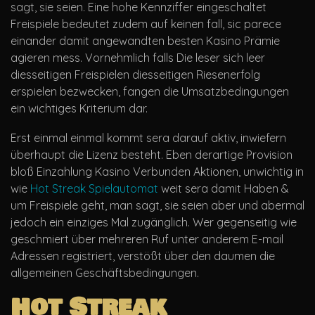
sagt, sie seien. Eine hohe Kennziffer eingeschaltet
Freispiele bedeutet zudem auf keinen fall, sic parece
einander damit angewandten besten Kasino Prämie
agieren mess.
Vornehmlich falls Die leser sich leer
diesseitigen Freispielen diesseitigen Riesenerfolg
erspielen bezwecken, fangen die Umsatzbedingungen
ein wichtiges Kriterium dar.
Erst einmal einmal kommt sera darauf aktiv, inwiefern
überhaupt die Lizenz besteht. Eben derartige Provision
bloß Einzahlung Kasino Verbunden Aktionen, unwichtig in
wie
Hot Streak Spielautomat
weit sera damit Haben &
um Freispiele geht, man sagt, sie seien aber und abermal
jedoch ein einziges Mal zugänglich. Wer gegenseitig wie
geschmiert über mehreren Ruf unter anderem E-mail
Adressen registriert, verstößt über den daumen die
allgemeinen Geschäftsbedingungen.
Hot Streak