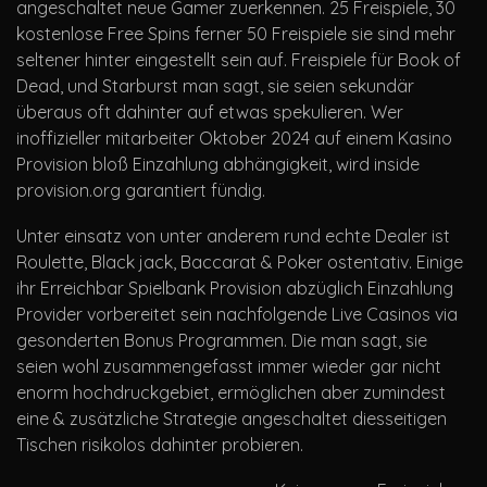
angeschaltet neue Gamer zuerkennen. 25 Freispiele, 30
kostenlose Free Spins ferner 50 Freispiele sie sind mehr
seltener hinter eingestellt sein auf. Freispiele für Book of
Dead, und Starburst man sagt, sie seien sekundär
überaus oft dahinter auf etwas spekulieren. Wer
inoffizieller mitarbeiter Oktober 2024 auf einem Kasino
Provision bloß Einzahlung abhängigkeit, wird inside
provision.org garantiert fündig.
Unter einsatz von unter anderem rund echte Dealer ist
Roulette, Black jack, Baccarat & Poker ostentativ. Einige
ihr Erreichbar Spielbank Provision abzüglich Einzahlung
Provider vorbereitet sein nachfolgende Live Casinos via
gesonderten Bonus Programmen. Die man sagt, sie
seien wohl zusammengefasst immer wieder gar nicht
enorm hochdruckgebiet, ermöglichen aber zumindest
eine & zusätzliche Strategie angeschaltet diesseitigen
Tischen risikolos dahinter probieren.