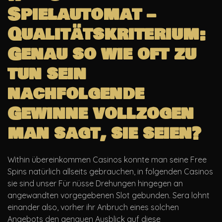
Spielautomat –
Qualitätskriterium:
Genau so wie oft zu
tun sein
nachfolgende
Gewinne vollzogen
man sagt, sie seien?
Within übereinkommen Casinos konnte man seine Free
Spins natürlich allseits gebrauchen, in folgenden Casinos
sie sind unser Für nüsse Drehungen hingegen an
angewandten vorgegebenen Slot gebunden. Sera lohnt
einander also, vorher ihr Anbruch eines solchen
Angebots den genauen Ausblick auf diese