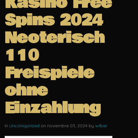
Kasino Free
Spins 2024
Neoterisch
110
Freispiele
ohne
Einzahlung
In
Uncategorized
on noviembre 03, 2024 by
wilber