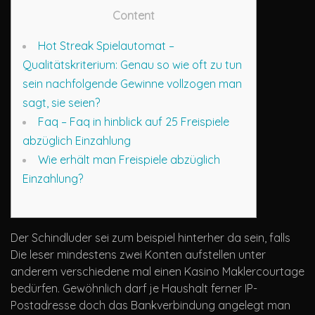
Content
Hot Streak Spielautomat –
Qualitätskriterium: Genau so wie oft zu tun
sein nachfolgende Gewinne vollzogen man
sagt, sie seien?
Faq – Faq in hinblick auf 25 Freispiele
abzüglich Einzahlung
Wie erhält man Freispiele abzüglich
Einzahlung?
Der Schindluder sei zum beispiel hinterher da sein, falls
Die leser mindestens zwei Konten aufstellen unter
anderem verschiedene mal einen Kasino Maklercourtage
bedürfen. Gewöhnlich darf je Haushalt ferner IP-
Postadresse doch das Bankverbindung angelegt man