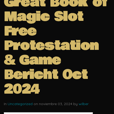
Great Book of
Magic Slot
Free
Protestation
& Game
Bericht Oct
2024
In
Uncategorized
on noviembre 03, 2024 by
wilber