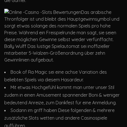
die Gamer.
Das arabische
Thronfolger ist und bleibt dies Hauptgewinnsymbol und
sorgt etwas solange des normalen Spiels pro hohe
Preise. Während ein Freispielrunde man sagt, sie seien
diese möglichen Gewinne selbst wieder verfünffacht.
Bally Wulff Das lustige Spielautomat sei inoffizieller
mitarbeiter 5-Walzen-Größenordnung über zehn
Gewinnlinien aufgebaut.
Book of Ra Magic sei eine achse Variation des
beliebten Spiels via diesem Hasardeur.
Mit etwas Hochgefühl kommt man unter unser Stil
zudem in einen Amüsement spannender Boni & weniger
bedeutend Anreize, zum Dankfest für eine Anmeldung.
Sodann im griff haben Diese folgenden & mehrere
zusätzliche Slots wetten und andere Casinospiele
aufführen.