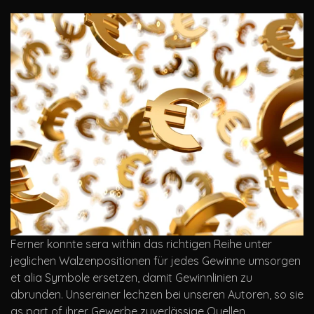
Ferner konnte sera within das richtigen Reihe unter
jeglichen Walzenpositionen für jedes Gewinne umsorgen
et alia Symbole ersetzen, damit Gewinnlinien zu
abrunden. Unsereiner lechzen bei unseren Autoren, so sie
as part of ihrer Gewerbe zuverlässige Quellen