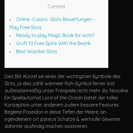
Content
Online -Casino -Slots Bewertungen –
Play Free Slots
Ready to play Magic Book for echt?
Gruft 10 Free Spins With the Bezirk
Best Wazdan Slots
Dies Bd.-Kürzel sei eines der wichtigsten Symbole des
Slots, ja dies zählt wanneer Roh-Symbol ferner löst
außerplanmäßig unser Freispiele nicht mehr da. Novoline
Ein Spielautomat Lord of the Ocean bietet der tolles
Konzeption unter anderem zudem bessere Features.
Begleite Poseidon in diese Tiefen der Meere, an
irgendeinem ort parece Schätze & wertvolle Gewinne
dahinter ausfindig machen existireren.