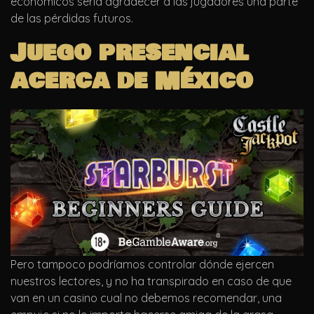
económicos serí­a agradecer a las jugadores una parte
de las pérdidas futuros.
Juego presencial
acerca de México
Pero tampoco podrí­amos controlar dónde ejercen
nuestros lectores, y no ha transpirado en caso de que
van en un casino cual no debemos recomendar, una