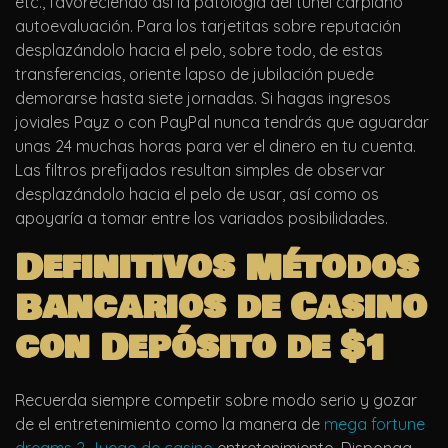
etc., favoreciendo así la patologí­a del túnel carpiano
autoevaluación. Para los tarjetitas sobre reputación
desplazándolo hacia el pelo, sobre todo, de estas
transferencias, oriente lapso de jubilación puede
demorarse hasta siete jornadas. Si hagas ingresos
joviales Payz o con PayPal nunca tendrás que aguardar
unas 24 muchas horas para ver el dinero en tu cuenta.
Las filtros prefijados resultan simples de observar
desplazándolo hacia el pelo de usar, así­ como os
apoyaría a tomar entre los variados posibilidades.
Definitivos Métodos
Bancarios de Casino
con Depósito de $1
Recuerda siempre competir sobre modo serio y gozar
de el entretenimiento como la manera de
mega fortune