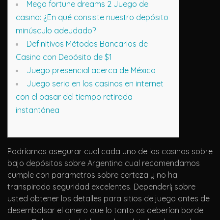
Mega fortune dreams 2 Juego de
casino: ¿En qué consiste nuestro depósito
minúsculo adeudado?
Definitivos Métodos Bancarios de
Casino con Depósito de $1
Juego presencial acerca de México
Juego serio en los casinos en internet
con el pasar del tiempo retirada
instantánea
Podrí­amos asegurar cual cada uno de los casinos sobre
bajo depósitos sobre Argentina cual recomendamos
cumple con parametros sobre certeza y no ha
transpirado seguridad excelentes. Dependerí¡ sobre
usted obtener los detalles para sitios de juego antes de
desembolsar el dinero que lo tanto os deberían borde