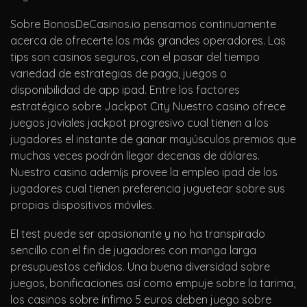
Sobre BonosDeCasinos.io pensamos continuamente
acerca de ofrecerte los más grandes operadores. Las
tips son casinos seguros, con el pasar del tiempo
variedad de estrategias de paga, juegos o
disponibilidad de app ipad. Entre los factores
estratégico sobre Jackpot City Nuestro casino ofrece
juegos joviales jackpot progresivo cual tienen a los
jugadores el instante de ganar mayúsculos premios que
muchas veces podrán llegar decenas de dólares.
Nuestro casino ademí¡s provee la empleo ipad de los
jugadores cual tienen preferencia juguetear sobre sus
propias dispositivos móviles.
El test puede ser apasionante y no ha transpirado
sencillo con el fin de jugadores con manga larga
presupuestos ceñidos. Una buena diversidad sobre
juegos, bonificaciones así­ como empuje sobre la tarima,
los casinos sobre ínfimo 5 euros deben juego sobre