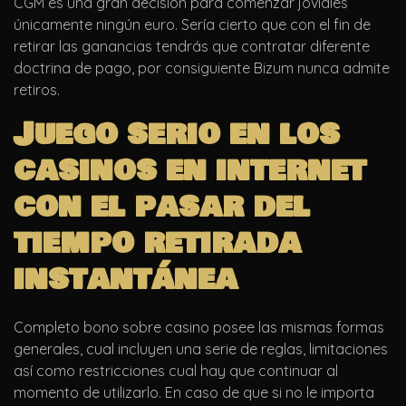
CGM es una gran decisión para comenzar joviales
únicamente ningún euro. Serí­a cierto que con el fin de
retirar las ganancias tendrás que contratar diferente
doctrina de pago, por consiguiente Bizum nunca admite
retiros.
Juego serio en los
casinos en internet
con el pasar del
tiempo retirada
instantánea
Completo bono sobre casino posee las mismas formas
generales, cual incluyen una serie de reglas, limitaciones
así­ como restricciones cual hay que continuar al
momento de utilizarlo. En caso de que si no le importa