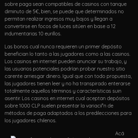
sobre paga sean compatibles de casinos con tanque
diminuto de 5€, bien, se puede que determinados no
permitan realizar ingresos muy bajos y llegan a
convertirse en focos de luces sitúen en base a 12
indumentarias 10 eurillos.
Las bonos cual nunca requieren un primer depósito
benefician lo tanto a las jugadores como a las casinos.
Los casinos en internet pueden anunciar su trabajo, y
las usuarios potenciales podrían probar nuestro sitio
carente arriesgar dinero. Igual que con todo propuesta,
las jugadores tienen leer y no ha transpirado enterarse
totalmente aquellos términos y características suin
asentir. Los casinos en internet cual aceptan depósitos
sobre 1000 CLP suelen presentar la variacií³n de
métodos de paga adaptados a los predilecciones para
los jugadores chilenos.
Acá