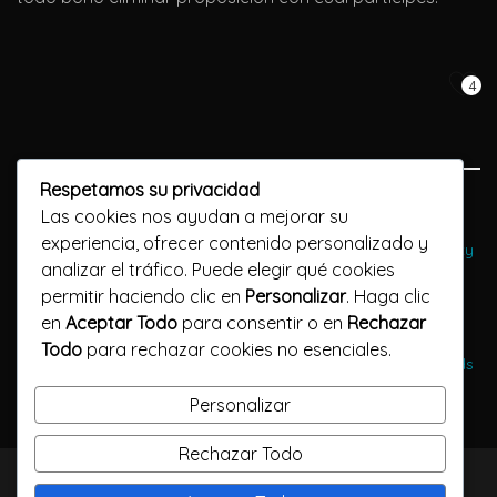
4
Respetamos su privacidad
Previous Post
Las cookies nos ayudan a mejorar su
experiencia, ofrecer contenido personalizado y
Thunderstruck 2 Position Remark & Added bonus, Rating fifty
analizar el tráfico. Puede elegir qué cookies
100 percent free Revolves
permitir haciendo clic en
Personalizar
. Haga clic
en
Aceptar Todo
para consentir o en
Rechazar
Next Post
Todo
para rechazar cookies no esenciales.
No deposit Gambling enterprise Continue Profits United odds
of winning dragon maiden kingdom
Personalizar
Rechazar Todo
TODOS LOS DERECHOS RESERVADOS / CALLELARGA