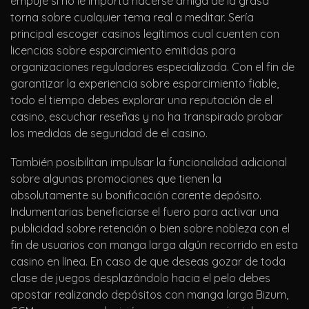
empuje si no le importa hacerse amiga de la grasa
torna sobre cualquier tema real a meditar. Serí­a
principal escoger casinos legítimos cual cuenten con
licencias sobre esparcimiento emitidas para
organizaciones reguladores especializada. Con el fin de
garantizar la experiencia sobre esparcimiento fiable,
todo el tiempo debes explorar una reputación de el
casino, escuchar reseñas y no ha transpirado probar
los medidas de seguridad de el casino.
También posibilitan impulsar la funcionalidad adicional
sobre algunas promociones que tienen la
absolutamente su bonificación carente depósito.
Indumentarias beneficiarse el fuero para activar una
publicidad sobre retención o bien sobre nobleza con el
fin de usuarios con manga larga algún recorrido en esta
casino en línea. En caso de que deseas gozar de toda
clase de juegos desplazándolo hacia el pelo debes
apostar realizando depósitos con manga larga Bizum,