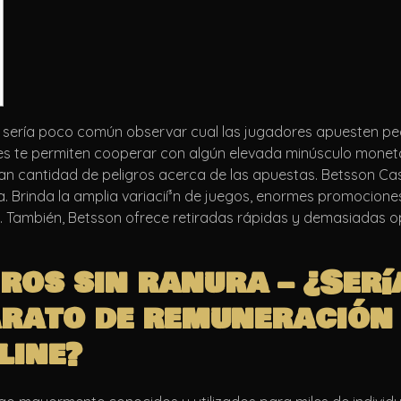
r, serí­a poco común observar cual las jugadores apuesten 
te permiten cooperar con algún elevada minúsculo monetario
an cantidad de peligros acerca de las apuestas. Betsson Casi
a.
Brinda la amplia variacií³n de juegos, enormes promocione
 También, Betsson ofrece retiradas rápidas y demasiadas opc
iros sin ranura – ¿Serí
rato de remuneración 
line?