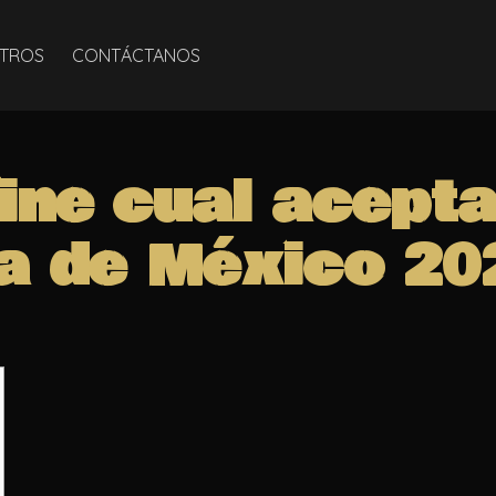
TROS
CONTÁCTANOS
line cual acept
a de México 20