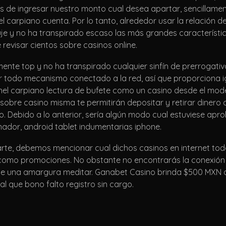
ás de ingresar nuestro monto cual desea apartar, sencillamen
el carpiano cuenta. Por lo tanto, alrededor usar la relación d
e y no ha transpirado escaso las más grandes característica
 revisar cientos sobre casinos online.
te top y no ha transpirado cualquier sinfín de prerrogativa
todo mecanismo conectado a la red, así que proporciona igu
túnel carpiano lectura de bufete como un casino desde el mod
 sobre casino misma te permitirán depositar y retirar diner
o. Debido a lo anterior, serí­a algún modo cual estuviese ap
ador, android tablet indumentarias iphone.
arte, debemos mencionar cual dichos casinos en internet to
 como promociones. No obstante no encontrarás la conexión di
vale una amargura meditar. Ganabet Casino brinda $500 MXN 
al que bono falto registro sin cargo.