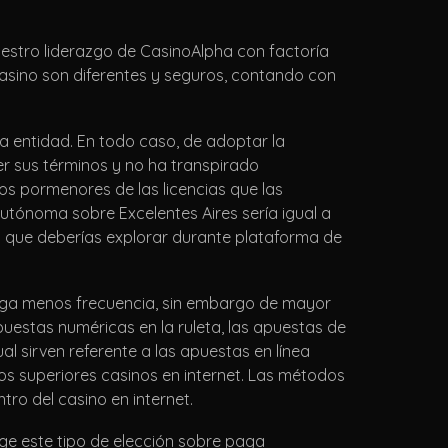
uestro liderazgo de CasinoAlpha con factoría
asino son diferentes y seguros, contando con
a entidad. En todo caso, de adoptar la
er sus términos y no ha transpirado
los pormenores de las licencias que las
tónoma sobre Excelentes Aires serí­a igual a
o que deberías explorar durante plataforma de
arga menos frecuencia, sin embargo de mayor
estas numéricas en la ruleta, las apuestas de
 sirven referente a las apuestas en línea
los superiores casinos en internet. Las métodos
ro del casino en internet.
lige este tipo de elección sobre paga