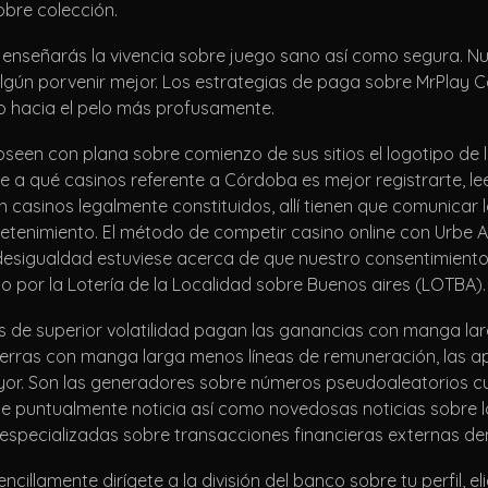
obre colección.
, enseñarás la vivencia sobre juego sano así­ como segura. N
gún porvenir mejor. Los estrategias de paga sobre MrPlay C
lo hacia el pelo más profusamente.
seen con plana sobre comienzo de sus sitios el logotipo de l
 a qué casinos referente a Córdoba es mejor registrarte, le
 casinos legalmente constituidos, allí tienen que comunicar 
etenimiento. El método de competir casino online con Urbe Au
 desigualdad estuviese acerca de que nuestro consentimient
do por la Lotería de la Localidad sobre Buenos aires (LOTBA).
s de superior volatilidad pagan las ganancias con manga l
rras con manga larga menos líneas de remuneración, las apu
r. Son las generadores sobre números pseudoaleatorios cual
be puntualmente noticia así­ como novedosas noticias sobre 
pecializadas sobre transacciones financieras externas dent
llamente dirígete a la división del banco sobre tu perfil, e