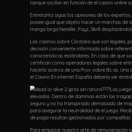
tanque oscilan en función de el casino online s
Entretanto sigas los opiniones de los expertos
posee igual que objeto hacer un marchas de al
manga larga Neteller, Payz, Skrill desplazándo
Las casinos sobre Córdoba que son legales, po
decisión conveniente informada sobre referente
características estándares. En caso de que son
certifican como operadores legales sobre entr
hacerlo acerca de una Prov. sobre Bs as. Una
el Casino En internet España debería ser emiti
????Las juego
elevadas. Dentro de dammas están las tragape
seguro y no ha transpirado demasiado de mayo
para asegurar la neutralidad de el juego. Reci
de paga resultan gestionados por compañías es
Para empezar nuestro arte de remuneración senci