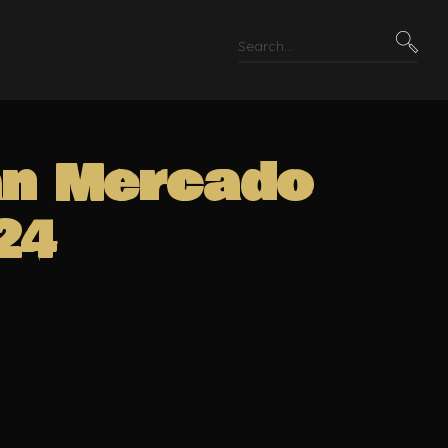
an Mercado
24