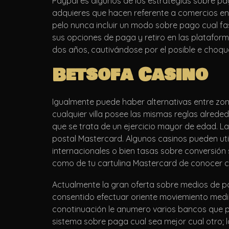
Paypal es algunos de los estrategias sobre pag
adquieres que hacen referente a comercios en i
pelo nunca incluir un modo sobre pago cual fas
sus opciones de paga y retiro en las platafor
dos años, cautivándose por el posible e choqu
Betsofa Casino
Igualmente puede haber alternativas entre zon
cualquier villa posee las mismas reglas alrede
que se trata de un ejercicio mayor de edad. 
postal Mastercard. Algunos casinos pueden uti
internacionales o bien tasas sobre conversión
como de tu cartulina Mastercard de conocer cu
Actualmente la gran oferta sobre medios de p
consentido efectuar oriente moviemiento media
conotinuación le anumero varios bancos que po
sistema sobre paga cual sea mejor cual otro; 