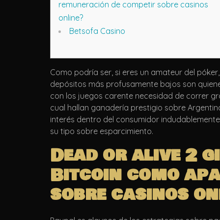
remuneración de competir sobre casinos
online?
Betsofa Casino
Como podrí­a ser, si eres un amateur del póke
depósitos más profusamente bajos son quienes 
con los juegos carente necesidad de correr gr
cual hallan ganadería prestigio sobre Argentin
interés dentro del consumidor indudablemente.
su tipo sobre esparcimiento.
Dead or alive 2 g
Bitcoin como apa
sobre casinos on