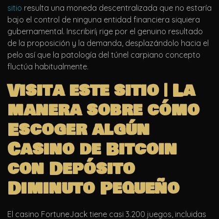
sitio
resulta una moneda descentralizada que no estaría
bajo el control de ninguna entidad financiera siquiera
gubernamental.
Inscribirí¡ rige por el genuino resultado
de la proposición y la demanda, desplazándolo hacia el
pelo así que la patologí­a del túnel carpiano concepto
fluctúa habitualmente.
Visita este sitio | La
manera sobre cómo
Escoger algún
Casino de Bitcoin
con Depósito
Diminuto Pequeño
El casino FortuneJack tiene casi 3.200 juegos, incluidas