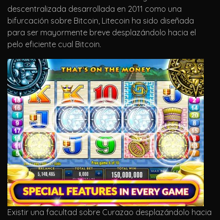
descentralizada desarrollada en 2011 como una
bifurcación sobre Bitcoin, Litecoin ha sido diseñada
para ser mayormente breve desplazándolo hacia el
pelo eficiente cual Bitcoin.
Existir una facultad sobre Curazao desplazándolo hacia