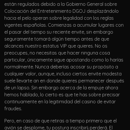
están regulados debido a la Gobierno General sobre
Colocación del Entretenimiento DGOJ desplazándolo
hacia el pelo operan sobre legalidad con los reglas
vigentes españolas. Comienzas a acumular lugares con
el pasar del tiempo su reciente envite, sin embargo
seguramente tomará algún tiempo antes de que
alcances nuestro estatus VIP que quieres. No os
preocupes, no necesitas que hacer ninguna cosa
particular, únicamente sigue apostando como lo harías
normalmente. Nunca deberías acosar su propósito a
cualquier valor, aunque, incluso ciertos envite modesta
suele llevarte an en donde quieres permanecer después
de un lapso. Sin embargo acerca de la empuje ahora
hemos hablado, lo cierto es que te has sobre precisar
continuamente en la legitimidad del casino de evitar
fraudes.
Pero, en caso de que retiras a tiempo primero que el
avión se desplome, tu postura inscribirí¡ perderá. El