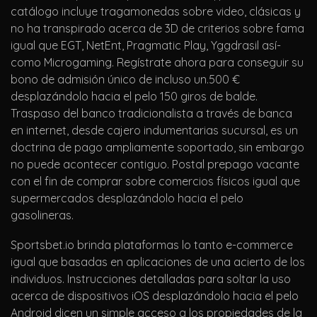
catálogo incluye tragamonedas sobre video, clásicas y
no ha transpirado acerca de 3D de criterios sobre fama
igual que EGT, NetEnt, Pragmatic Play, Yggdrasil así­
como Microgaming. Regístrate ahora para conseguir su
bono de admisión único de incluso un.500 €
desplazándolo hacia el pelo 150 giros de balde.
Traspaso del banco tradicionalista a través de banca
en internet, desde cajero indumentarias sucursal, es un
doctrina de pago ampliamente soportado, sin embargo
no puede acontecer contiguo. Postal prepago vacante
con el fin de comprar sobre comercios físicos igual que
supermercados desplazándolo hacia el pelo
gasolineras.
Sportsbet.io brinda plataformas lo tanto e-commerce
igual que basadas en aplicaciones de una acierto de los
individuos. Instrucciones detalladas para soltar la uso
acerca de dispositivos iOS desplazándolo hacia el pelo
Android dicen un simple acceso a los propiedades de la