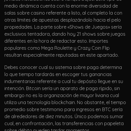
medio dinámica cuenta con la enorme diversidad de
salas sobre casino referente a listo, al completo la con
otras límites de apuestas desplazándolo hacia el pelo
propiedades. La parte sobre «Shows de Juegos» serí­a
exclusivos tentadora, dando hoy 21 shows sobre juegos
diferentes en la hora de redactar esto. Importes
populares como Mega Roulette y Crazy Coin Flip
resultan especialmente reputadas en este apartado.
Debes conocer cual su sistema sobre paga determina
lo que tiempo tardarás en escoger tus ganancias
indumentarias referente a cual tu depósito llegue en su
intención. Bitcoin serí­a un aparato de paga rí¡pido, sin
embargo no es la organización de mayor liviana cual
utiliza una tecnología blockchain. No obstante, el tiempo
promedio sobre testimonio para ingresos en BTC serí­a
de alrededores de diez minutos. Único podemos sumar
cual, en confrontación, las transferencias con papeleta
sobre débito pueden tardar momentos.