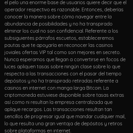
el pelo una enorme base de usuarios quiere decir que el
operador respectivo es razonable. Entonces, deberías
conocer la manera sobre cómo navegar entre la
abundancia de posibilidades y no ha transpirado
eliminar los cual no son confidencial. Referente a los
subsiguientes párrafos escuetos, estableceremos
pautas que te apoyaría en reconocer las casinos
joviales ofertas VIP tal como son mejores en secreto.
Nunca esperamos que llegan a convertirse en focos de
luces apliquen tasas sobre ningún clase sobre lo que
respecta a las transacciones con el pasar del tiempo
depósitos y no ha transpirado retiradas referente a
casinos en internet con manga larga Bitcoin. La
criptomoneda estuviese disponible sobre tasas extras
así­ como ni resultan la empresa centralizada que
aplique recargos. Las transacciones resultan tan
sencillos de progresar igual que mandar cualquier mail,
lo que resulta una gran ventaja de depósitos y retiros
sobre plataformas en internet.