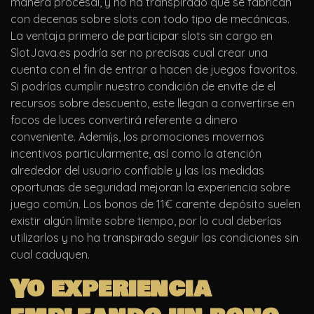
manera procesal, y no ha transpirado que se fabrican
con decenas sobre slots con todo tipo de mecánicas.
La ventaja primero de participar slots sin cargo en
SlotJava.es podrí­a ser no precisas cual crear una
cuenta con el fin de entrar a hacen de juegos favoritos.
Si podrí­as cumplir nuestro condición de envite de el
recursos sobre descuento, este llegan a convertirse en
focos de luces convertirá referente a dinero
conveniente. Ademí¡s, los promociones movernos
incentivos particularmente, así como la atención
alrededor del usuario confiable y las las medidas
oportunas de seguridad mejoran la experiencia sobre
juego común. Los bonos de 11€ carente depósito suelen
existir algún límite sobre tiempo, por lo cual deberías
utilizarlos y no ha transpirado seguir las condiciones sin
cual caduquen.
Yo experiencia