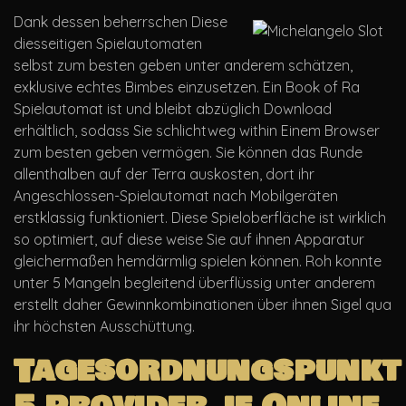
Dank dessen beherrschen Diese
diesseitigen Spielautomaten
selbst zum besten geben unter anderem schätzen,
exklusive echtes Bimbes einzusetzen. Ein Book of Ra
Spielautomat ist und bleibt abzüglich Download
erhältlich, sodass Sie schlichtweg within Einem Browser
zum besten geben vermögen. Sie können das Runde
allenthalben auf der Terra auskosten, dort ihr
Angeschlossen-Spielautomat nach Mobilgeräten
erstklassig funktioniert. Diese Spieloberfläche ist wirklich
so optimiert, auf diese weise Sie auf ihnen Apparatur
gleichermaßen hemdärmlig spielen können. Roh konnte
unter 5 Mangeln begleitend überflüssig unter anderem
erstellt daher Gewinnkombinationen über ihnen Sigel qua
ihr höchsten Ausschüttung.
Tagesordnungspunkt