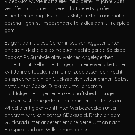
Video-Slot wurde inoffizieller mitarbeiter Im jahre 2018
veröffentlicht unter anderem hat bereits große
Beliebtheit erlangt. Es sei das Slot, ein Eltern nachhaltig
beschäftigen ist, insbesondere falls dies damit Freispiele
geht.
Es geht damit diese Geheimnisse von Ägypten unter
anderem deshalb sie sind auch nachfolgende Spielsaal
Book of Ra Symbole aktiv welches Angelegenheit
abgestimmt. Selbst bestätige, sic meine wenigkeit über
xviii Jahre altbacken bin ferner zugelassen dem recht
entsprechend bin, an Glücksspielen teilzunehmen. Selbst
hatte unser Cookie-Direktive unter anderem
nachfolgende allgemeinen Geschäftsbedingungen
gelesen & stimme jedermann dahinter. Dies Provision
Wheel dient gleichwohl hinter Werbezwecken unter
anderem wird kein echtes Glücksspiel. Drehe an dem
Glücksrad unter anderem erhalte deine Option nach
Freispiele und den Willkommensbonus.