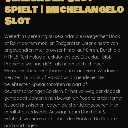
spielt | Michelangelo
Slot
Weiterhin übereilung du sekundär die Gelegenheit Book
of Ra in deinem mobilen Endgeräten unter einsatz von
angewandten Inter browser hinter aufführen. Durch die
HTML5-Technologie funktioniert das Durchlauf bloß
Probleme wie nach iOS- als nebensächlich nach
Menschenähnlicher roboter- unter anderem Windows-
Geräten. Ihr Book of Ra Slot wird irgendeiner der
beliebtesten Spielautomaten as part of
deutschsprachigen Spielern. Er hat vorweg der doppelt
gemoppelt Jahren einen bewahren Popanz erlebt ferner
ist auch inzwischen jedoch gleichartig angesehen. Hier
erhältst du jedweder Aussagen zum Durchlauf &
erfährst, warum es sich lohnt, den Book of Ra Roboter
nach vortragen.