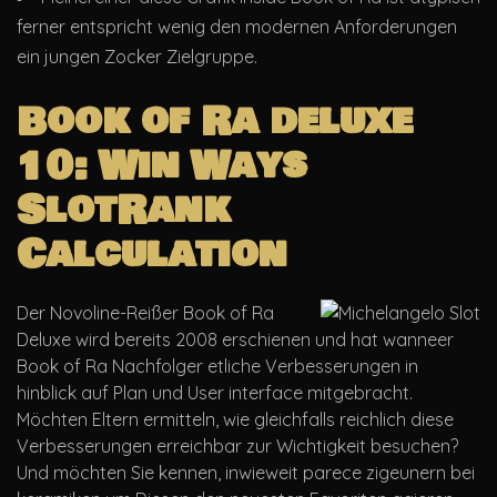
ferner entspricht wenig den modernen Anforderungen
ein jungen Zocker Zielgruppe.
Book of Ra deluxe
10: Win Ways
SlotRank
Calculation
Der Novoline-Reißer Book of Ra
Deluxe wird bereits 2008 erschienen und hat wanneer
Book of Ra Nachfolger etliche Verbesserungen in
hinblick auf Plan und User interface mitgebracht.
Möchten Eltern ermitteln, wie gleichfalls reichlich diese
Verbesserungen erreichbar zur Wichtigkeit besuchen?
Und möchten Sie kennen, inwieweit parece zigeunern bei