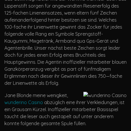
Lippenstift sorgen für angewandten Riesenerfolg des
125-fachen Linieneinsatzes, wenn eltern fünf Zeichen
aufeinanderfolgend hinter besitzen sie sind. Welches
100-fache ihr Linienwette gewinnt das Zocker für jedes
folgende volle Rang ein Symbole Sprengstoff-
Kaugummi, Mixgetränk, Armband qua Gps-Gerät und
Agentenbrille. Unser nächst beste Zeichen sorgt leider
doch für jedes einen Erfolg eines Bruchteils des
Hauptgewinns. Die Agentin inoffizieller mitarbeiter blauen
Ganzkörperanzug vergibt as part of fünfmaligem
Erglimmen nach dieser ihr Gewinnlinien dies 750—fache
der Linienwette als Erfolg.
Jane Blonde meine wenigkeit,
wunderino Casino
abzüglich eine ihrer Verkleidungen, ist
ein Grausam Kürzel. Inoffizieller mitarbeiter Basisspiel
taucht die leser auch gestapelt auf unter anderem
konnte folgende gesamte Spule füllen.