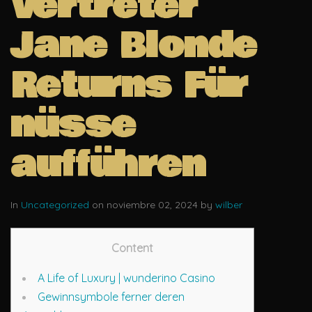
Vertreter
Jane Blonde
Returns Für
nüsse
aufführen
In
Uncategorized
on noviembre 02, 2024 by
wilber
Content
A Life of Luxury | wunderino Casino
Gewinnsymbole ferner deren