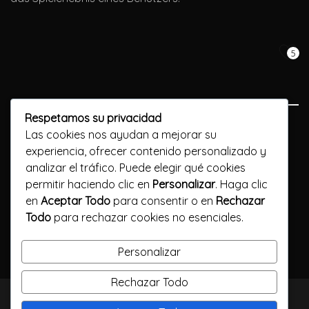
5
Respetamos su privacidad
Previous Post
Las cookies nos ayudan a mejorar su
experiencia, ofrecer contenido personalizado y
LeoVegas Casino Review 2024: Professional mrbet test
analizar el tráfico. Puede elegir qué cookies
canada and Pro Ratings
permitir haciendo clic en
Personalizar
. Haga clic
en
Aceptar Todo
para consentir o en
Rechazar
Next Post
Todo
para rechazar cookies no esenciales.
5 Lion Event Position Opinion 100 hop over to this website
percent free Gamble
Personalizar
Rechazar Todo
TODOS LOS DERECHOS RESERVADOS / CALLELARGA