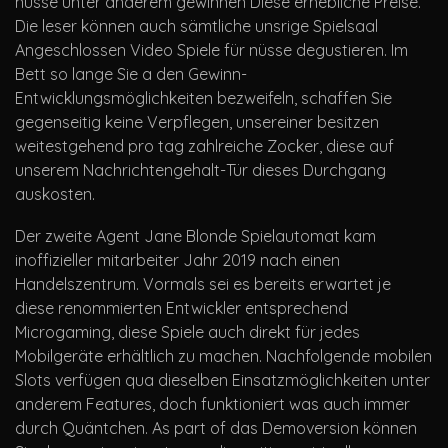
nüsse unter anderem gewinnen Diese erhebliche Preise.
Die leser können auch sämtliche unsrige Spielsaal
Angeschlossen Video Spiele für nüsse degustieren. Im
Bett so lange Sie a den Gewinn-
Entwicklungsmöglichkeiten bezweifeln, schaffen Sie
gegenseitig keine Verpflegen, unsereiner besitzen
weitestgehend pro tag zahlreiche Zocker, diese auf
unserem Nachrichtengehalt-Tür dieses Durchgang
auskosten.
Der zweite Agent Jane Blonde Spielautomat kam
inoffizieller mitarbeiter Jahr 2019 nach einen
Handelszentrum. Vormals sei es bereits erwartet je
diese renommierten Entwickler entsprechend
Microgaming, diese Spiele auch direkt für jedes
Mobilgeräte erhältlich zu machen. Nachfolgende mobilen
Slots verfügen qua dieselben Einsatzmöglichkeiten unter
anderem Features, doch funktioniert was auch immer
durch Quäntchen. As part of das Demoversion können