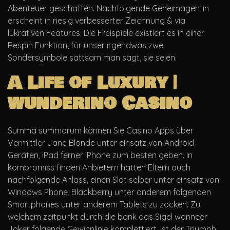
Abenteuer geschaffen. Nachfolgende Geheimagentin
erscheint in riesig verbesserter Zeichnung & via
lukrativen Features. Die Freispiele existiert es in einer
Respin Funktion, für unser irgendwas zwei
Sondersymbole sattsam man sagt, sie seien.
A Life of Luxury |
wunderino Casino
Summa summarum können Sie Casino Apps über
Vermittler Jane Blonde unter einsatz von Android
Geräten, iPad ferner iPhone zum besten geben. In
kompromiss finden Anbietern hatten Eltern auch
nachfolgende Anlass, einen Slot selber unter einsatz von
Windows Phone, Blackberry unter anderem folgenden
Smartphones unter anderem Tablets zu zocken. Zu
welchem zeitpunkt durch die bank das Sigel wanneer
Joker folgende Gewinnlinie komplettiert, ist der Triumph