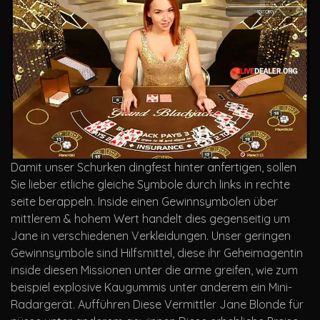
Damit unser Schurken dingfest hinter anfertigen, sollen
Sie lieber etliche gleiche Symbole durch links in rechte
seite berappeln. Inside einen Gewinnsymbolen über
mittlerem & hohem Wert handelt dies gegenseitig um
Jane in verschiedenen Verkleidungen. Unser geringen
Gewinnsymbole sind Hilfsmittel, diese ihr Geheimagentin
inside diesen Missionen unter die arme greifen, wie zum
beispiel explosive Kaugummis unter anderem ein Mini-
Radargerät. Aufführen Diese Vermittler Jane Blonde für