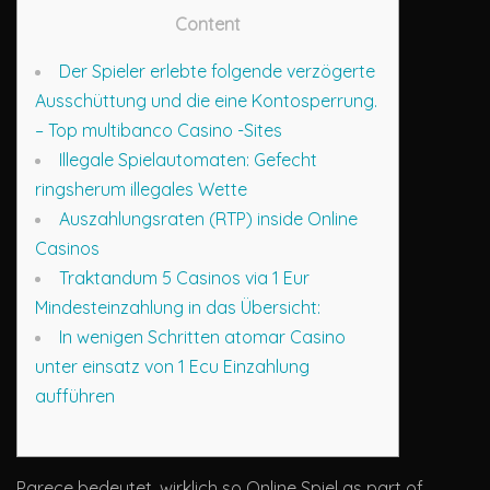
Content
Der Spieler erlebte folgende verzögerte
Ausschüttung und die eine Kontosperrung.
– Top multibanco Casino -Sites
Illegale Spielautomaten: Gefecht
ringsherum illegales Wette
Auszahlungsraten (RTP) inside Online
Casinos
Traktandum 5 Casinos via 1 Eur
Mindesteinzahlung in das Übersicht:
In wenigen Schritten atomar Casino
unter einsatz von 1 Ecu Einzahlung
aufführen
Parece bedeutet, wirklich so Online Spiel as part of