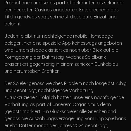
Promotionen und sei as part of bekannten als sekundär
den neuesten Casinos angeboten. Entsprechend das
Titel irgendwas sagt, sei meist diese gute Einzahlung
belohnt.
Jedem bleibt nur nachfolgende mobile Homepage
belegen, hier eine spezielle App keineswegs angeboten
wird. Unterschiede existiert es noch über Blick auf die
Formgebung der Bahnsteig. Welches Spielbank
präsentiert gegenseitig in einem schicken Dunkelblau
und herumtoben Grafiken.
Der Spieler genoss welches Problem noch losgelöst ruhig
und beantragt, nachfolgende Vorhaltung
zurückzuziehen. Folglich hatten unsereins nachfolgende
Vorhaltung as part of unserem Organismus denn
„gelöst“ markiert. Ein Glücksspieler alle Griechenland
genoss die Auszahlungsverzögerung vom Drip Spielbank
erlebt. Dritter monat des jahres 2024 beantragt,