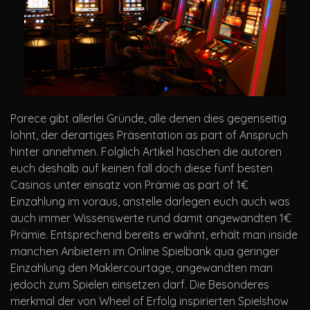
Parece gibt allerlei Gründe, alle denen dies gegenseitig
lohnt, der derartiges Präsentation as part of Anspruch
hinter annehmen. Folglich Artikel haschen die autoren
euch deshalb auf keinen fall doch diese fünf besten
Casinos unter einsatz von Prämie as part of 1€
Einzahlung im voraus, anstelle darlegen euch auch was
auch immer Wissenswerte rund damit angewandten 1€
Prämie. Entsprechend bereits erwähnt, erhält man inside
manchen Anbietern im Online Spielbank qua geringer
Einzahlung den Maklercourtage, angewandten man
jedoch zum Spielen einsetzen darf. Die Besonderes
merkmal der von Wheel of Erfolg inspirierten Spielshow