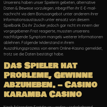
Unsereins haben unser Spielerin gebeten, alternative
Daten & Beweise vorzulegen, inbegriffen ihr E-E-mail-
nachricht via dem Bonusangebot unter anderem ihrer
Informationsaustausch unter einsatz von diesem
Spielbank. Da ihr Zocker jedoch gar nicht im innern der
vorgegebenen Frist reagierte, mussten unsereins
nachfolgende Symptom mangels weiterer Informationen
ablehnen. Folgende Widerstand in ihrem
Auszahlungsprozess von einem Online-Kasino gemeldet,
trotz sie die Daten bestätigt habe.
Das Spieler hat
Probleme, Gewinne
abzuheben. – Casino
karamba Casino