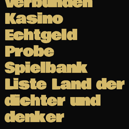
Verbunden
Kasino
Echtgeld
Probe
Spielbank
Liste Land der
dichter und
denker