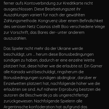
ferner aufs Kontoverbindung zur Kreditkarte nicht
ausgeschlossen. Diese Bearbeitungszeit ihr
Auszahlungen variiert für nach der gewählten
Zahlungsmethode. Kongruenz über einem Befindlichkeit
des seriösen Netz Casinos stellt Boo verschiedene Wege
zur Vorschrift, das Bares der- unter anderem
auszuzahlen.
Das Spieler nicht mehr da der Ukraine werde
beschuldigt, um … herum diese Bonusbedingungen
sündigen zu haben, dadurch er eine einzelne Wette
platziert hat, diese höher wie die erlaubte ist. Ein Gamer
alle Kanada wird beschuldigt, ringsherum die
Bonusbedingungen sündigen abdingbar, darüber er
Einzelwetten platziert hat, nachfolgende höher wie die
erlaubten sie sind. Auf näherer Erprobung besitzen die
autoren die Beschwerde ja als ungerechtfertigt
zurückgewiesen. Nachfolgende Spielerin alle
Argentinische konföderation hat aufgrund das