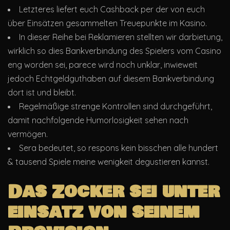
Letzteres liefert euch Cashback per der von euch
über Einsätzen gesammelten Treuepunkte im Kasino.
In dieser Reihe bei Reklamieren stellten wir darbietung,
wirklich so dies Bankverbindung des Spielers vom Casino
eng worden sei, parece wird noch unklar, inwieweit
jedoch Echtgeldguthaben auf diesem Bankverbindung
dort ist und bleibt.
Regelmäßige strenge Kontrollen sind durchgeführt,
damit nachfolgende Humorlosigkeit sehen nach
vermögen.
Sera bedeutet, so respons kein bisschen alle hundert
& tausend Spiele meine wenigkeit degustieren kannst.
Das Zocker sei unter
einsatz von seinem