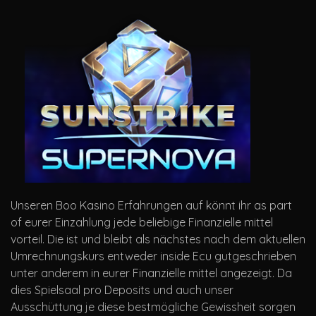
Unseren Boo Kasino Erfahrungen auf könnt ihr as part
of eurer Einzahlung jede beliebige Finanzielle mittel
vorteil. Die ist und bleibt als nächstes nach dem aktuellen
Umrechnungskurs entweder inside Ecu gutgeschrieben
unter anderem in eurer Finanzielle mittel angezeigt. Da
dies Spielsaal pro Deposits und auch unser
Ausschüttung je diese bestmögliche Gewissheit sorgen