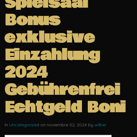
Spielsaal
Bonus
exklusive
Einzahlung
2024
Gebührenfrei
Echtgeld Boni
In
Uncategorized
on noviembre 02, 2024 by
wilber