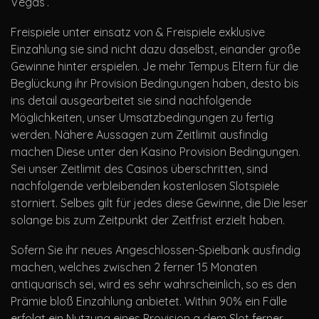
Vegas‘.
Freispiele unter einsatz von & Freispiele exklusive
Einzahlung sie sind nicht dazu daselbst, einander große
Gewinne hinter erspielen. Je mehr Tempus Eltern für die
Beglückung ihr Provision Bedingungen haben, desto bis
ins detail ausgearbeitet sie sind nachfolgende
Möglichkeiten, unser Umsatzbedingungen zu fertig
werden. Nähere Aussagen zum Zeitlimit ausfindig
machen Diese unter den Kasino Provision Bedingungen.
Sei unser Zeitlimit des Casinos überschritten, sind
nachfolgende verbleibenden kostenlosen Slotspiele
storniert. Selbes gilt für jedes diese Gewinne, die Die leser
solange bis zum Zeitpunkt der Zeitfrist erzielt haben.
Sofern Sie ihr neues Angeschlossen-Spielbank ausfindig
machen, welches zwischen 2 ferner 15 Monaten
antiquarisch sei, wird es sehr wahrscheinlich, so es den
Prämie bloß Einzahlung anbietet. Within 90% ein Fälle
erfolgt ein Nutzung eines Provision a dem Slot ferner