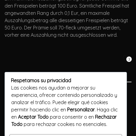
den Freispielen beträgt 100 Euro. Sämtliche Freispiel hat
angewandten Rang durch 0,1 Eur, ein maximale
Auszahlungsbetrag alle diesseitigen Freispielen beträgt
50 Euro. Der Prämie soll 70-fleck umgesetzt werden,
vorher eine Auszahlung nicht ausgeschlossen wird.
3
Respetamos su privacidad
Las cookies nos ayudan a mejorar su
Previous Post
experiencia, ofrecer contenido personalizado y
analizar el tráfico. Puede elegir qué cookies
Freispiele exklusive Einzahlung 2023 Sofortig
permitir haciendo clic en
Personalizar
. Haga clic
en
Aceptar Todo
para consentir o en
Rechazar
Next Post
Todo
para rechazar cookies no esenciales.
Beste Erreichbar Spielautomaten Casinos & Echtgeld Slots
Oktober 2024