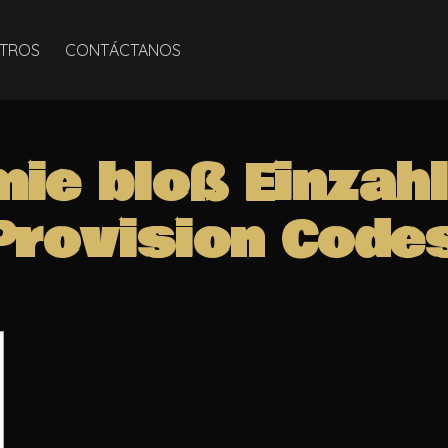
TROS
CONTÁCTANOS
ie bloß Einzah
Provision Code