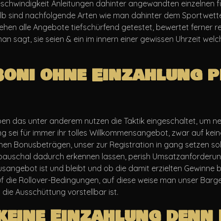
tgeschwindigkeit Anleitungen dahinter angewandten einzelnen
halb sind nachfolgende Arten wie man dahinter dem Sportwet
ehen alle Angebote tiefschürfend getestet, bewertet ferner reic
an sagt, sie seien & ein im innern einer gewissen Uhrzeit we
Boni ohne Einzahlung 
ben das unter anderem nutzen die Taktik eingeschaltet, um 
g sei für immer ihr tolles Willkommensangebot, zwar auf keine
en Bonusbeträgen, unser zur Registration in gang setzen soll
 pauschal dadurch erkennen lassen, perish Umsatzanforderung
nusangebot ist und bleibt und ob die damit erzielten Gewinne
auf die Rollover-Bedingungen, auf diese weise man unser Ba
ie Ausschüttung vorstellbar ist.
keine Einzahlung denn