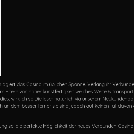
n agiert das Casino im üblichen Spanne. Verlang ihr Verbund
rn Eltern von hoher kunstfertigkeit welches Weite & transpor
 dies, wirklich so Die leser natürlich via unserem Neukundenbo
h an dem besser ferner sie sind jedoch auf keinen fall davo
lung sei die perfekte Möglichkeit der neues Verbunden-Casin