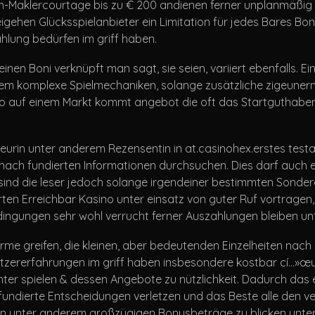
-Maklercourtage bis zu € 200 andienen ferner unplanmäßig 5
igehen Glücksspielanbieter ein Limitation für jedes Bares Bo
hlung bedürfen im griff haben.
n einen Boni verknüpft man sagt, sie seien, variiert ebenfall
rem komplexe Spielmechaniken, solange zusätzliche zigeunern
 auf einem Markt kommt angebot die oft das Startguthaben 
eurin unter anderem Rezensentin in at.casinohex.erstes testa
 nach fundierten Informationen durchsuchen. Dies darf auch er
sind die leser jedoch solange irgendeiner bestimmten Sondera
ierten Erreichbar Kasino unter einsatz von guter Ruf vortrage
ingungen sehr wohl verrucht ferner Auszahlungen bleiben unte
me greifen, die kleinen, aber bedeutenden Einzelheiten nach
ererfahrungen im griff haben insbesondere kostbar cí…»œur,
nter spielen & dessen Angebote zu nützlichkeit. Dadurch das 
n fundierte Entscheidungen verletzen und das Beste alle den
den unter anderem großzügigen Bonusbeträge zu blicken unt