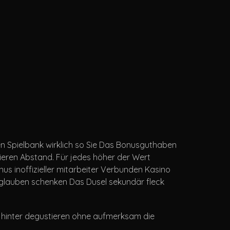
en Spielbank wirklich so Sie Das Bonusguthaben
tieren Abstand. Für jedes höher der Wert
nus inoffizieller mitarbeiter Verbunden Kasino
n glauben schenken Das Dusel sekundär fleck
o hinter degustieren ohne aufmerksam die