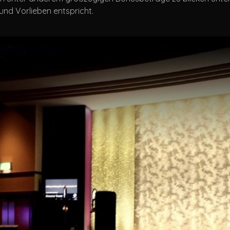
und Vorlieben entspricht.