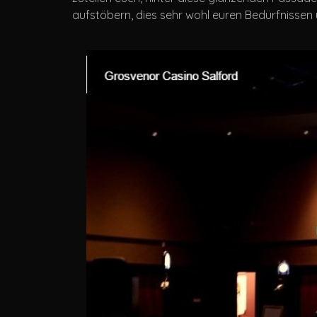
aufstöbern, dies sehr wohl euren Bedürfnissen 