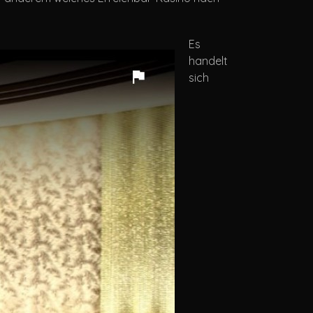
Es
handelt
sich