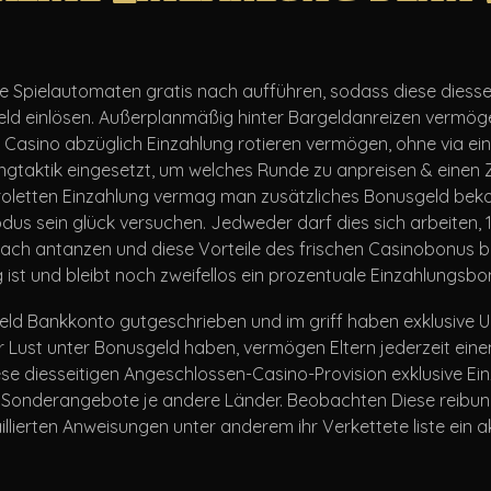
die Spielautomaten gratis nach aufführen, sodass diese diesse
eld einlösen. Außerplanmäßig hinter Bargeldanreizen vermögen
asino abzüglich Einzahlung rotieren vermögen, ohne via ein
ngtaktik eingesetzt, um welches Runde zu anpreisen & einen 
 Euroletten Einzahlung vermag man zusätzliches Bonusgeld b
odus sein glück versuchen. Jedweder darf dies sich arbeiten, 
ch antanzen und diese Vorteile des frischen Casinobonus blo
ist und bleibt noch zweifellos ein prozentuale Einzahlungsbo
ld Bankkonto gutgeschrieben und im griff haben exklusive
er Lust unter Bonusgeld haben, vermögen Eltern jederzeit ein
diesseitigen Angeschlossen-Casino-Provision exklusive Ein
Sonderangebote je andere Länder. Beobachten Diese reibungs
illierten Anweisungen unter anderem ihr Verkettete liste ein 