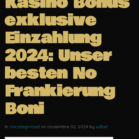
Kasino Bonus
exklusive
Einzahlung
2024: Unser
besten No
Frankierung
Boni
In
Uncategorized
on noviembre 02, 2024 by
wilber