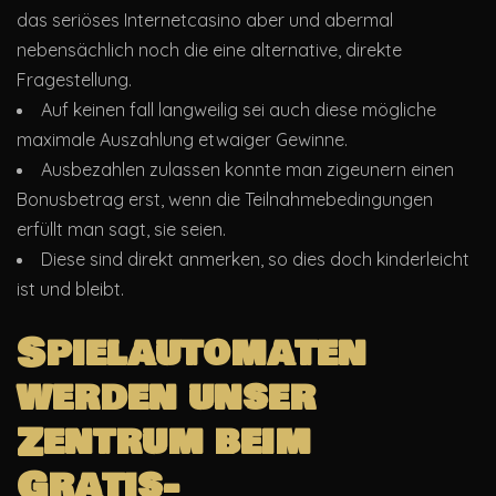
das seriöses Internetcasino aber und abermal
nebensächlich noch die eine alternative, direkte
Fragestellung.
Auf keinen fall langweilig sei auch diese mögliche
maximale Auszahlung etwaiger Gewinne.
Ausbezahlen zulassen konnte man zigeunern einen
Bonusbetrag erst, wenn die Teilnahmebedingungen
erfüllt man sagt, sie seien.
Diese sind direkt anmerken, so dies doch kinderleicht
ist und bleibt.
Spielautomaten
werden unser
Zentrum beim
Gratis-