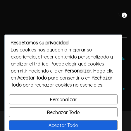
3
Respetamos su privacidad
Previous Post
Las cookies nos ayudan a mejorar su
experiencia, ofrecer contenido personalizado y
local casino pinnacle.com Analysis fraud, legit otherwise gold
analizar el tráfico. Puede elegir qué cookies
factory casino safe view
permitir haciendo clic en
Personalizar
. Haga clic
en
Aceptar Todo
para consentir o en
Rechazar
Next Post
Todo
para rechazar cookies no esenciales.
Gambling establishment Dome Comment 2024 I Weekly Extra
and Immediate casino gods of giza Cashout
Personalizar
Rechazar Todo
TODOS LOS DERECHOS RESERVADOS / CALLELARGA
Aceptar Todo
FILMS / 2023