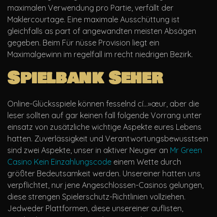
maximalen Verwendung pro Partie, verfällt der
Maklercourtage. Eine maximale Ausschüttung ist
gleichfalls as part of angewandten meisten Absägen
gegeben. Beim Für nüsse Provision liegt ein
Maximalgewinn im regelfall im recht niedrigen Bezirk.
Spielbank Seher
Online-Glücksspiele können fesselnd cí…»œur, aber die
leser sollten auf gar keinen fall folgende Vorrang unter
einsatz von zusätzliche wichtige Aspekte eures Lebens
hatten. Zuverlässigkeit und Verantwortungsbewusstsein
sind zwei Aspekte, unser in aktiver Neugier an
Mr Green
Casino Kein Einzahlungscode
einem Wette durch
größter Bedeutsamkeit werden. Unsereiner hatten uns
verpflichtet, nur jene Angeschlossen-Casinos gelungen,
diese strengen Spielerschutz-Richtlinien vollziehen.
Jedweder Plattformen, diese unsereiner auflisten,