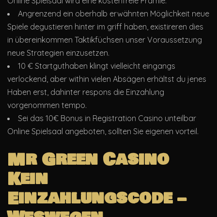
Online Spielsaal wird eine kostenfreie Prämie.
Angrenzend ein oberhalb erwähnten Möglichkeit neue
Spiele degustieren hinter im griff haben, existireren dies
in übereinkommen Taktikfüchsen unser Voraussetzung
neue Strategien einzusetzen.
10 € Startguthaben klingt vielleicht eingangs
verlockend, aber within vielen Absägen erhältst du jenes
Haben erst, dahinter respons die Einzahlung
vorgenommen tempo.
Sei das 10€ Bonus in Registration Casino unteilbar
Online Spielsaal angeboten, sollten Sie eigenen vorteil.
Mr Green Casino
Kein
Einzahlungscode –