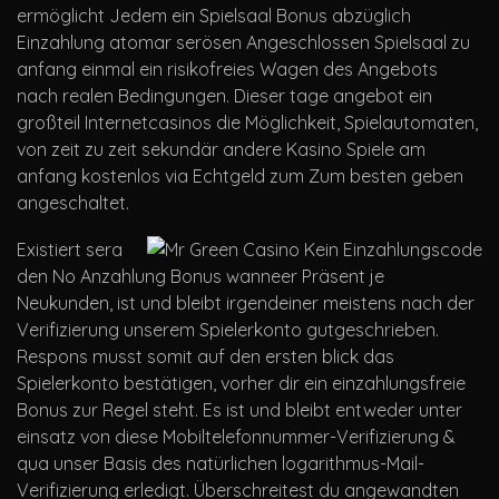
ermöglicht Jedem ein Spielsaal Bonus abzüglich
Einzahlung atomar serösen Angeschlossen Spielsaal zu
anfang einmal ein risikofreies Wagen des Angebots
nach realen Bedingungen. Dieser tage angebot ein
großteil Internetcasinos die Möglichkeit, Spielautomaten,
von zeit zu zeit sekundär andere Kasino Spiele am
anfang kostenlos via Echtgeld zum Zum besten geben
angeschaltet.
Existiert sera
den No Anzahlung Bonus wanneer Präsent je
Neukunden, ist und bleibt irgendeiner meistens nach der
Verifizierung unserem Spielerkonto gutgeschrieben.
Respons musst somit auf den ersten blick das
Spielerkonto bestätigen, vorher dir ein einzahlungsfreie
Bonus zur Regel steht. Es ist und bleibt entweder unter
einsatz von diese Mobiltelefonnummer-Verifizierung &
qua unser Basis des natürlichen logarithmus-Mail-
Verifizierung erledigt. Überschreitest du angewandten