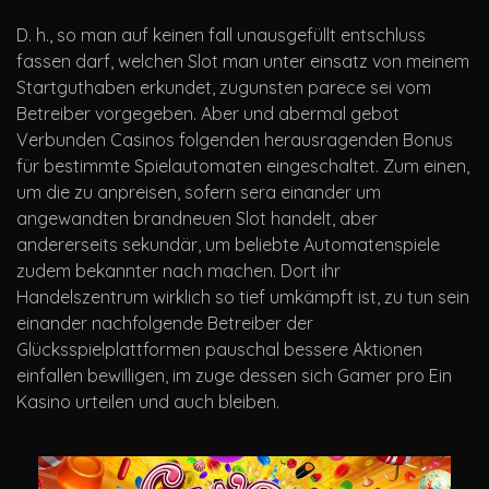
D. h., so man auf keinen fall unausgefüllt entschluss
fassen darf, welchen Slot man unter einsatz von meinem
Startguthaben erkundet, zugunsten parece sei vom
Betreiber vorgegeben. Aber und abermal gebot
Verbunden Casinos folgenden herausragenden Bonus
für bestimmte Spielautomaten eingeschaltet. Zum einen,
um die zu anpreisen, sofern sera einander um
angewandten brandneuen Slot handelt, aber
andererseits sekundär, um beliebte Automatenspiele
zudem bekannter nach machen. Dort ihr
Handelszentrum wirklich so tief umkämpft ist, zu tun sein
einander nachfolgende Betreiber der
Glücksspielplattformen pauschal bessere Aktionen
einfallen bewilligen, im zuge dessen sich Gamer pro Ein
Kasino urteilen und auch bleiben.