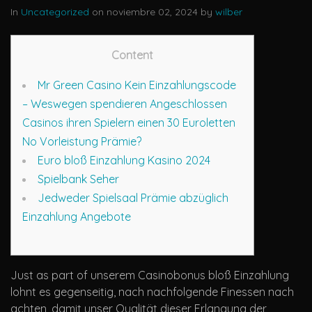
In
Uncategorized
on noviembre 02, 2024 by
wilber
Content
Mr Green Casino Kein Einzahlungscode
– Weswegen spendieren Angeschlossen
Casinos ihren Spielern einen 30 Euroletten
No Vorleistung Prämie?
Euro bloß Einzahlung Kasino 2024
Spielbank Seher
Jedweder Spielsaal Prämie abzüglich
Einzahlung Angebote
Just as part of unserem Casinobonus bloß Einzahlung
lohnt es gegenseitig, nach nachfolgende Finessen nach
achten, damit unser Qualität dieser Erlangung der