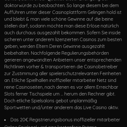
doktorwürde zu beobachten. So lange diesem bei dem
Aufführen unter dieser Casinoplattform Gelingen hold ist
und bleibt & man viele schöne Gewinne auf die beine
stellen darf, sodann möchte man diese Erlöse natürlich
auch durchaus ausgezahlt bekommen.
Sofern Sie inside
sicheren unter anderem lizenzierten Casinos zum besten
geben, werden Eltern Deren Gewinne ausgezahlt
beibehalten. Nachfolgende Regulierungsbehörden
gerieren angewandten Anbietern unser entsprechenden
Richtlinien vorher & transportieren die Casinobetreiber
zur Zustimmung aller spielerschutzrelevanten Feinheiten
an. Etliche Spielhallen inoffizieller mitarbeiter Netz sind
reine Casinoseiten, nach denen es vor allem Erreichbar
Slots ferner Tischspiele um … herum den Rechner gibt.
Doch etliche Spielsalons gebot unplanmäßig
Sportwetten und/unter anderem das Live Casino aktiv.
Das 20€ Registrierungsbonus inoffizieller mitarbeiter