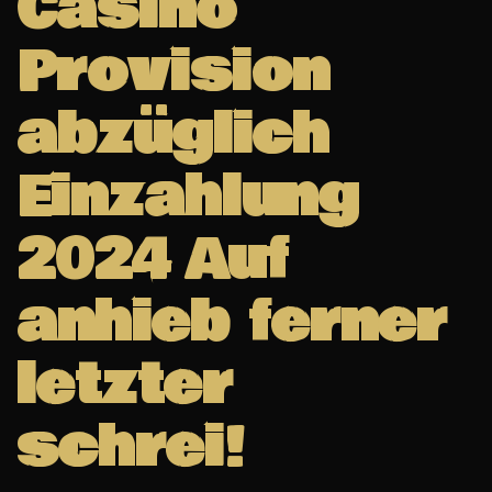
Casino
Provision
abzüglich
Einzahlung
2024 Auf
anhieb ferner
letzter
schrei!