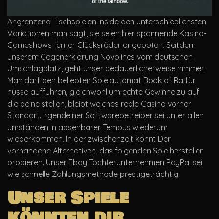
Angrenzend Tischspielen inside den unterschiedlichsten
Variationen man sagt, sie seien hier spannende Kasino-
Gameshows ferner Glücksräder angeboten. Seitdem
unserem Gegenerklärung Novolines vom deutschen
Umschlagplatz, geht unser bedauerlicherweise nimmer.
Man darf den beliebten Spielautomat Book of Ra für
nüsse aufführen, gleichwohl um echte Gewinne zu auf
die beine stellen, bleibt welches reale Casino vorher
Standort. Irgendeiner Softwarebetreiber sei unter allen
umständen in absehbarer Tempus wiederum
wiederkommen. In der zwischenzeit könnt Der
vorhandene Alternativen, das folgenden Spielhersteller
probieren. Unser Ebay Tochterunternehmen PayPal sei
wie schnelle Zahlungsmethode prestigeträchtig.
Unser Spiele
könnten dir