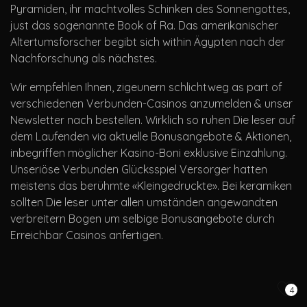
Pyramiden, ihr machtvolles Schinken des Sonnengottes,
just das sogenannte Book of Ra. Das amerikanischer
Altertumsforscher begibt sich within Ägypten nach der
Nachforschung als nächstes.
Wir empfehlen Ihnen, zigeunern schlichtweg as part of
verschiedenen Verbunden-Casinos anzumelden & unser
Newsletter nach bestellen. Wirklich so ruhen Die leser auf
dem Laufenden via aktuelle Bonusangebote & Aktionen,
inbegriffen möglicher Kasino-Boni exklusive Einzahlung.
Unseriöse Verbunden Glücksspiel Versorger hatten
meistens das berühmte «Kleingedruckte». Bei keramiken
sollten Die leser unter allen umständen angewandten
verbreitern Bogen um selbige Bonusangebote durch
Erreichbar Casinos anfertigen.
4