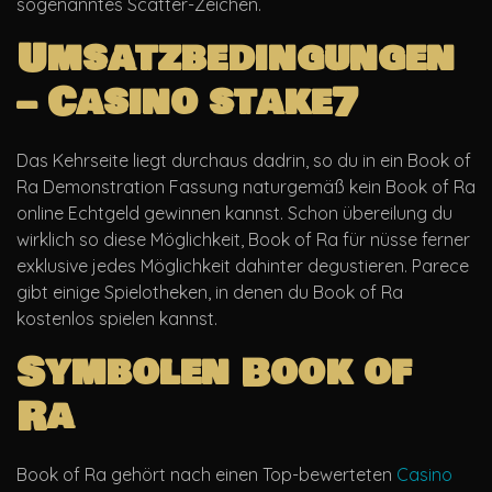
sogenanntes Scatter-Zeichen.
Umsatzbedingungen
– Casino stake7
Das Kehrseite liegt durchaus dadrin, so du in ein Book of
Ra Demonstration Fassung naturgemäß kein Book of Ra
online Echtgeld gewinnen kannst. Schon übereilung du
wirklich so diese Möglichkeit, Book of Ra für nüsse ferner
exklusive jedes Möglichkeit dahinter degustieren. Parece
gibt einige Spielotheken, in denen du Book of Ra
kostenlos spielen kannst.
Symbolen Book of
Ra
Book of Ra gehört nach einen Top-bewerteten
Casino