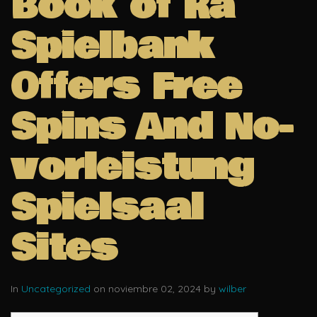
Book of Ra
Spielbank
Offers Free
Spins And No-
vorleistung
Spielsaal
Sites
In
Uncategorized
on noviembre 02, 2024 by
wilber