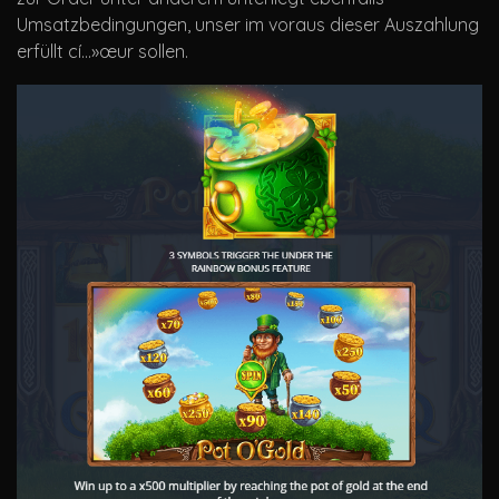
Umsatzbedingungen, unser im voraus dieser Auszahlung
erfüllt cí…»œur sollen.