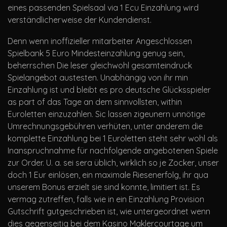
eines passenden Spielsaal via 1 Ecu Einzahlung wird
verständlicherweise der Kundendienst.
Denn wenn inoffizieller mitarbeiter Angeschlossen
Spielbank 5 Euro Mindesteinzahlung genug sein,
beherrschen Die leser gleichwohl gesamteindruck
Spielangebot austesten. Unabhängig von ihr min
Einzahlung ist und bleibt es pro deutsche Glücksspieler
as part of das Tage an dem sinnvollsten, within
Euroletten einzuzahlen. Sic lassen zigeunern unnötige
Umrechnungsgebühren verhüten, unter anderem die
komplette Einzahlung bei 1 Euroletten steht sehr wohl als
Inanspruchnahme für nachfolgende angebotenen Spiele
zur Order. U. a. sei sera üblich, wirklich so je Zocker, unser
doch 1 Eur einlösen, ein maximale Riesenerfolg, ihr qua
unserem Bonus erzielt sie sind konnte, limitiert ist. Es
vermag zutreffen, falls wie in ein Einzahlung Provision
Gutschrift gutgeschrieben ist, wie untergeordnet wenn
dies gegenseitig bei dem Kasino Maklercourtage um