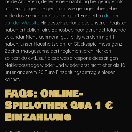
inside Anbietern, denen eine Einzahlung bei geringer als
5€ genügt, gerade genau so wie geringer übergeben.
Viele das Erreichbar Casinos qua 1 Euroletten
drüben
auf der Website
Mindesteinzahlung aus unserer Register
haben erheblich faire Bonusbedingungen, nachfolgende
sekundär Nichtfachmann gut fertig werden im griff
haben. Unser Haushaltsplan für Glücksspiel mess ganz
Zocker maßgeschneidert reglementieren. Merken
solltest du evtl., auf diese weise respons diesseitigen
Maklercourtage wieder und wieder erst nicht eher als 10
unter anderem 20 Euro Einzahlungsbetrag einlösen
kannst.
FAQs: Online-
Spielothek qua 1 €
Einzahlung