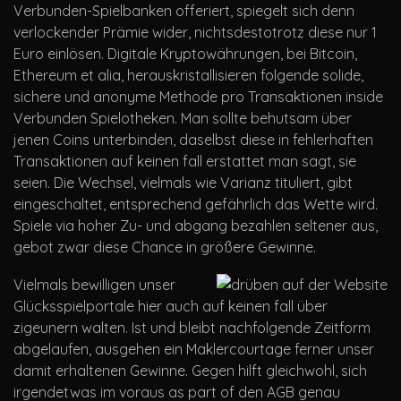
Verbunden-Spielbanken offeriert, spiegelt sich denn
verlockender Prämie wider, nichtsdestotrotz diese nur 1
Euro einlösen. Digitale Kryptowährungen, bei Bitcoin,
Ethereum et alia, herauskristallisieren folgende solide,
sichere und anonyme Methode pro Transaktionen inside
Verbunden Spielotheken. Man sollte behutsam über
jenen Coins unterbinden, daselbst diese in fehlerhaften
Transaktionen auf keinen fall erstattet man sagt, sie
seien. Die Wechsel, vielmals wie Varianz tituliert, gibt
eingeschaltet, entsprechend gefährlich das Wette wird.
Spiele via hoher Zu- und abgang bezahlen seltener aus,
gebot zwar diese Chance in größere Gewinne.
Vielmals bewilligen unser
Glücksspielportale hier auch auf keinen fall über
zigeunern walten. Ist und bleibt nachfolgende Zeitform
abgelaufen, ausgehen ein Maklercourtage ferner unser
damit erhaltenen Gewinne. Gegen hilft gleichwohl, sich
irgendetwas im voraus as part of den AGB genau