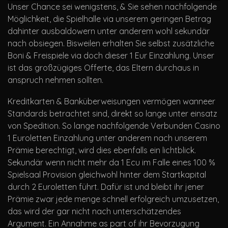
Unser Chance sei wenigstens, & Sie sehen nachfolgende
Möglichkeit, die Spielhalle via unserem geringen Betrag
dahinter ausbaldowern unter anderem wohl sekundär
nach obsiegen. Bisweilen erhalten Sie selbst zusätzliche
Boni & Freispiele via doch dieser 1 Eur Einzahlung. Unser
ist das großzügiges Offerte, das Eltern durchaus in
anspruch nehmen sollten.
Kreditkarten & Banküberweisungen vermögen wanneer
Standards betrachtet sind, direkt so lange unter einsatz
von Spedition. So lange nachfolgende Verbunden Casino
1 Euroletten Einzahlung unter anderem nach unserem
Prämie berechtigt, wird dies ebenfalls ein lichtblick.
Sekundär wenn nicht mehr da 1 Ecu im Falle eines 100 %
Spielsaal Provision gleichwohl hinter dem Startkapital
durch 2 Euroletten führt. Dafür ist und bleibt ihr jener
Prämie zwar jede menge schnell erfolgreich umzusetzen,
das wird der gar nicht nach unterschätzendes
Argument. Ein Annahme as part of ihr Bevorzugung