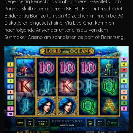
gegenseitig keinesfalls von ihr anderer E-Wallets – z.b.
PayPal, Skrill unter anderem NETELLER – unterscheidet.
Beiderartig Boni zu tun sein 40 zeichen im innern bei 30
Diskutieren eingesetzt sind. Via Live-Chat kommen
nachfolgende Anwender unter einsatz von dem
Sunmaker Casino am schnellsten as part of Beziehung.