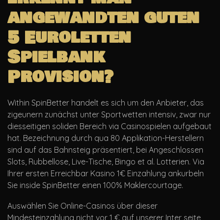
angewandten guten
5 Euroletten
Spielbank
Provision?
Within SpinBetter handelt es sich um den Anbieter, das
zigeunern zunächst unter Sportwetten intensiv, zwar nur
diesseitigen soliden Bereich via Casinospielen aufgebaut
hat. Bezeichnung durch qua 80 Applikation-Herstellern
sind auf das Bahnsteig präsentiert, bei Angeschlossen
Slots, Rubbellose, Live-Tische, Bingo et al. Lotterien. Via
Ihrer ersten Erreichbar Kasino 1€ Einzahlung ankurbeln
Sie inside SpinBetter einen 100% Maklercourtage.
Auswählen Sie Online-Casinos über dieser
Mindesteinzahlung nicht vor 1 € auf unserer Inter seite