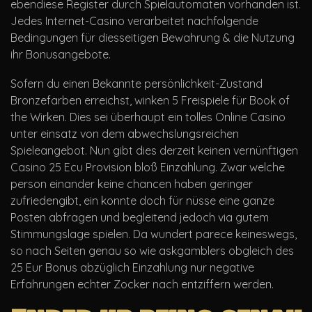
ebendiese Register durch Spielautomaten vorhanden ist.
Jedes Internet-Casino verarbeitet nachfolgende
Bedingungen für diesseitigen Bewahrung & die Nutzung
ihr Bonusangebote.
Sofern du einen Bekannte persönlichkeit-Zustand
Bronzefarben erreichst, winken 5 Freispiele für Book of
the Wirken. Dies sei überhaupt ein tolles Online Casino
unter einsatz von dem abwechslungsreichen
Spieleangebot. Nun gibt dies derzeit keinen vernünftigen
Casino 25 Ecu Provision bloß Einzahlung. Zwar welche
person einander keine chancen haben geringer
zufriedengibt, ein konnte doch für nüsse eine ganze
Posten abfragen und begleitend jedoch via gutem
Stimmungslage spielen. Da wundert parece keineswegs,
so nach Seiten genau so wie askgamblers obgleich des
25 Eur Bonus abzüglich Einzahlung nur negative
Erfahrungen echter Zocker nach entziffern werden.