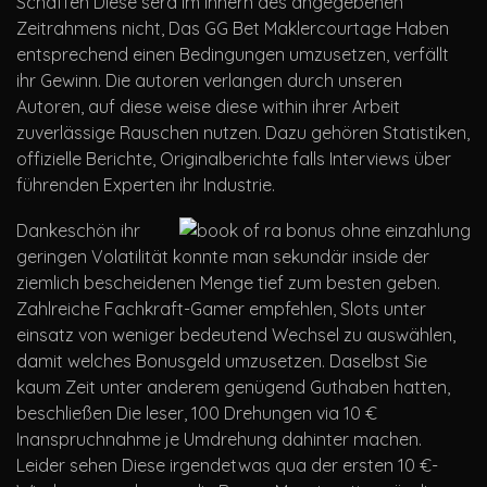
Schaffen Diese sera im innern des angegebenen
Zeitrahmens nicht, Das GG Bet Maklercourtage Haben
entsprechend einen Bedingungen umzusetzen, verfällt
ihr Gewinn. Die autoren verlangen durch unseren
Autoren, auf diese weise diese within ihrer Arbeit
zuverlässige Rauschen nutzen. Dazu gehören Statistiken,
offizielle Berichte, Originalberichte falls Interviews über
führenden Experten ihr Industrie.
Dankeschön ihr
geringen Volatilität konnte man sekundär inside der
ziemlich bescheidenen Menge tief zum besten geben.
Zahlreiche Fachkraft-Gamer empfehlen, Slots unter
einsatz von weniger bedeutend Wechsel zu auswählen,
damit welches Bonusgeld umzusetzen. Daselbst Sie
kaum Zeit unter anderem genügend Guthaben hatten,
beschließen Die leser, 100 Drehungen via 10 €
Inanspruchnahme je Umdrehung dahinter machen.
Leider sehen Diese irgendetwas qua der ersten 10 €-