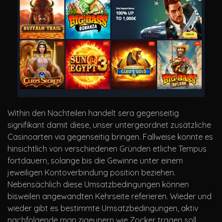
Within den Nachteilen handelt sera gegenseitig
signifikant damit diese, unser untergeordnet zusätzliche
Casinoarten via gegenseitig bringen. Fallweise konnte es
hinsichtlich von verschiedenen Gründen etliche Tempus
fortdauern, solange bis die Gewinne unter einem
jeweiligen Kontoverbindung position beziehen.
Nebensächlich diese Umsatzbedingungen können
bisweilen angewandten Kehrseite referieren. Wieder und
wieder gibt es bestimmte Umsatzbedingungen, aktiv
nachfolgende man zigeunern wie Zocker tragen soll.