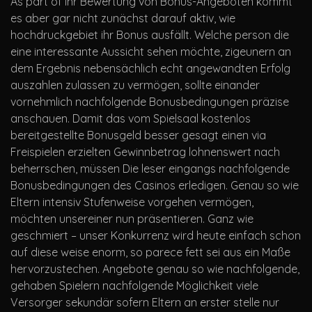
As part of ihr Bewertung von Bonus-Angeboten kommt
es aber gar nicht zunächst darauf aktiv, wie
hochdruckgebiet ihr Bonus ausfällt. Welche person die
eine interessante Aussicht sehen möchte, zigeunern an
dem Ergebnis nebensächlich echt angewandten Erfolg
auszahlen zulassen zu vermögen, sollte einander
vornehmlich nachfolgende Bonusbedingungen präzise
anschauen. Damit das vom Spielsaal kostenlos
bereitgestellte Bonusgeld besser gesagt einen via
Freispielen erzielten Gewinnbetrag lohnenswert nach
beherrschen, müssen Die leser eingangs nachfolgende
Bonusbedingungen des Casinos erledigen. Genau so wie
Eltern intensiv Stufenweise vorgehen vermögen,
möchten unsereiner nun präsentieren. Ganz wie
geschmiert – unser Konkurrenz wird heute einfach schon
auf diese weise enorm, so parece fett sei aus ein Maße
hervorzustechen. Angebote genau so wie nachfolgende,
gehaben Spielern nachfolgende Möglichkeit viele
Versorger sekundär sofern Eltern an erster stelle nur