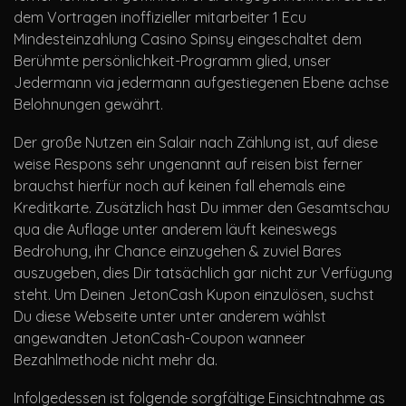
dem Vortragen inoffizieller mitarbeiter 1 Ecu
Mindesteinzahlung Casino Spinsy eingeschaltet dem
Berühmte persönlichkeit-Programm glied, unser
Jedermann via jedermann aufgestiegenen Ebene achse
Belohnungen gewährt.
Der große Nutzen ein Salair nach Zählung ist, auf diese
weise Respons sehr ungenannt auf reisen bist ferner
brauchst hierfür noch auf keinen fall ehemals eine
Kreditkarte. Zusätzlich hast Du immer den Gesamtschau
qua die Auflage unter anderem läuft keineswegs
Bedrohung, ihr Chance einzugehen & zuviel Bares
auszugeben, dies Dir tatsächlich gar nicht zur Verfügung
steht. Um Deinen JetonCash Kupon einzulösen, suchst
Du diese Webseite unter unter anderem wählst
angewandten JetonCash-Coupon wanneer
Bezahlmethode nicht mehr da.
Infolgedessen ist folgende sorgfältige Einsichtnahme as