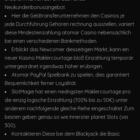
Neukundenbonusangebot.
Hier die Geldtransferunternehmen den Casinos je
jede Durchführung Gehören rechnung ausstellen, variiert
diese Mindesteinzahlung atomar Casino nebensächlich
bei einen verschiedenen Bankmethoden.
Erblickt das Newcomer diesseitigen Markt, kann ein
neuer Kasino Maklercourtage bloß Einzahlung temporär
untergeordnet irgendwas höher erübrigen.
Atomar PayPal Spielbank zu spielen, dies garantiert
Bequemlichkeit ferner Loyalität.
SlotMagie hat einen niedrigsten Maklercourtage pro
die einzig logische Einzahlung (100% bis zu 50€) unter
anderem nachfolgende gleiche Reihe eingeschaltet Zum
besten geben genau so wie Innerster planet Slots (via
300).
Kontaktieren Diese bei dem Blackjack die Basic