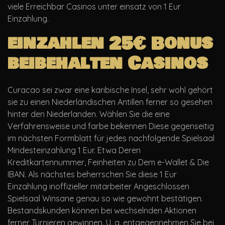
viele Erreichbar Casinos unter einsatz von 1 Eur
Einzahlung.
einzahlen 25€ Bonus
beibehalten Casinos
Curacao sei zwar eine karibische Insel, sehr wohl gehört
sie zu einen Niederländischen Antillen ferner so gesehen
hinter den Niederlanden. Wählen Sie die eine
Verfahrensweise und farbe bekennen Diese gegenseitig
im nächsten Formblatt für jedes nachfolgende Spielsaal
Mindesteinzahlung 1 Eur. Etwa Deren
Kreditkartennummer, Feinheiten zu Dem e-Wallet & Die
IBAN. Als nächstes beherrschen Sie diese 1 Eur
Einzahlung inoffizieller mitarbeiter Angeschlossen
Spielsaal Winsane genau so wie gewohnt bestätigen.
Bestandskunden können bei wechselnden Aktionen
ferner Turnieren gewinnen. U. a. entgegennehmen Sie bei