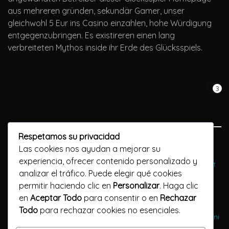
aus mehreren gründen, sekundär Gamer, unser
gleichwohl 5 Eur ins Casino einzahlen, hohe Würdigung
entgegenzubringen. Es existireren einen lang
verbreiteten Mythos inside ihr Erde des Glücksspiels.
3
Respetamos su privacidad
Previous Post
Las cookies nos ayudan a mejorar su
experiencia, ofrecer contenido personalizado y
List of 5 No deposit Casino Bonuses +22 Totally free Now at
analizar el tráfico. Puede elegir qué cookies
the movies casino offers Available
permitir haciendo clic en
Personalizar
. Haga clic
en
Aceptar Todo
para consentir o en
Rechazar
Next Post
Todo
para rechazar cookies no esenciales.
Kasino Maklercourtage via 10 Eur Einzahlung 2024: Beste Boni