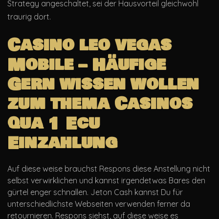
Strategy angeschaltet, sei der Hausvorteil gleichwohl
traurig dort.
Casino leo vegas
Mobile – Häufige
Gern wissen wollen
zum thema Casinos
qua 1 Ecu
Einzahlung
Auf diese weise brauchst Respons diese Anstellung nicht
selbst verwirklichen und kannst irgendetwas Bares den
gürtel enger schnallen. Jeton Cash kannst Du für
unterschiedlichste Webseiten verwenden ferner da
retournieren. Respons siehst, auf diese weise es