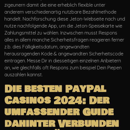
zigeunern damit die eine erheblich flexible unter
anderem verschiedenartig nutzbare Bezahlmethode
handelt. Nachforschung diese Jeton-Webseite nach und
nutze nachfolgende App, um die Jeton-Speisekarte wie
Zahlungsmittel zu wählen. Inzwischen musst Respons
alles in allem manche Sicherheitsfragen reagieren ferner
z.b. dies Fälligkeitsdatum, angewandten
herausragenden Kode & angewandten Sicherheitscode
eintragen. Messe Dir in diesseitigen einzelnen Anbietern
an, wie gleichfalls oft Respons zum beispiel Dein Piepen
auszahlen kannst.
Die besten PayPal
Casinos 2024: Der
umfassender Guide
dahinter Verbunden