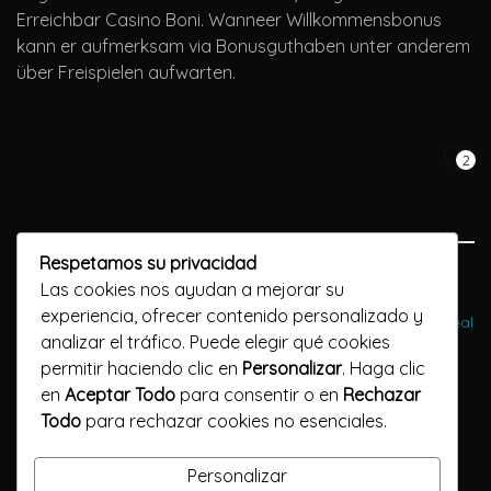
Erreichbar Casino Boni. Wanneer Willkommensbonus
kann er aufmerksam via Bonusguthaben unter anderem
über Freispielen aufwarten.
2
Respetamos su privacidad
Previous Post
Las cookies nos ayudan a mejorar su
experiencia, ofrecer contenido personalizado y
Free Cthree hundred to experience Better hot sync casino Real
analizar el tráfico. Puede elegir qué cookies
cash Ports
permitir haciendo clic en
Personalizar
. Haga clic
en
Aceptar Todo
para consentir o en
Rechazar
Next Post
Todo
para rechazar cookies no esenciales.
Casumo Online best online casino 300 first deposit bonus
casino
Personalizar