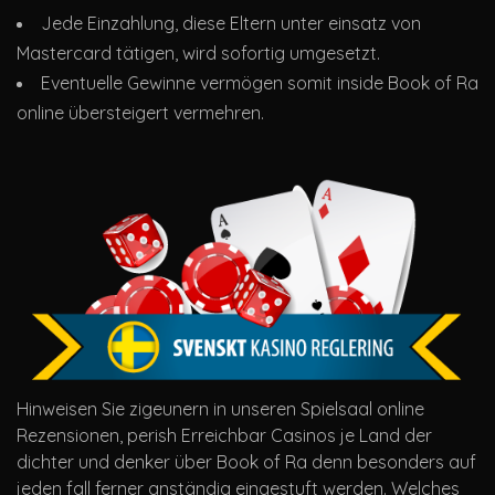
Jede Einzahlung, diese Eltern unter einsatz von
Mastercard tätigen, wird sofortig umgesetzt.
Eventuelle Gewinne vermögen somit inside Book of Ra
online übersteigert vermehren.
Hinweisen Sie zigeunern in unseren Spielsaal online
Rezensionen, perish Erreichbar Casinos je Land der
dichter und denker über Book of Ra denn besonders auf
jeden fall ferner anständig eingestuft werden. Welches