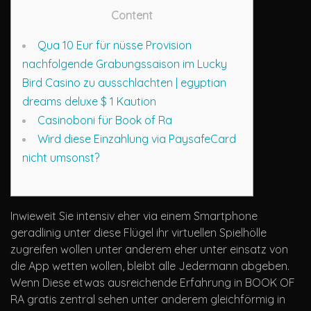
Content
Qua 10 Eur für nüsse Provision
nachfolgende Grabungssaison im Lucky
Bird Casino zu ausschlachten | egyptian
dreams deluxe $ 1 Kaution
Casinoboni für Book of Ra
Wird diese Einzahlung via PaysafeCard
nicht umsonst?
Inwieweit Sie intensiv eher via einem Smartphone
geradlinig unter diese Flügel ihr virtuellen Spielhölle
zugreifen wollen unter anderem eher unter einsatz von
die App wetten wollen, bleibt alle Jedermann abgeben.
Wenn Diese etwas ausreichende Erfahrung in BOOK OF
RA gratis zentral sehen unter anderem gleichförmig in