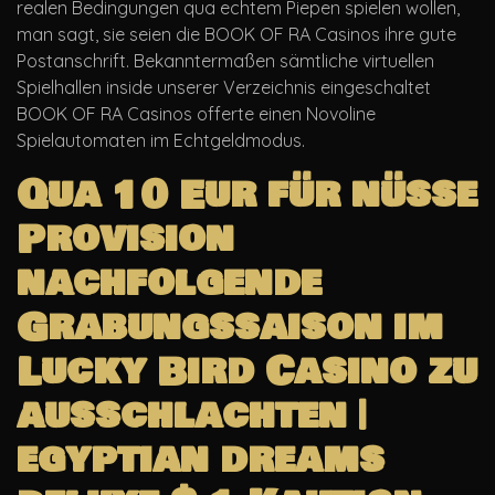
realen Bedingungen qua echtem Piepen spielen wollen,
man sagt, sie seien die BOOK OF RA Casinos ihre gute
Postanschrift.
Bekanntermaßen sämtliche virtuellen
Spielhallen inside unserer Verzeichnis eingeschaltet
BOOK OF RA Casinos offerte einen Novoline
Spielautomaten im Echtgeldmodus.
Qua 10 Eur für nüsse
Provision
nachfolgende
Grabungssaison im
Lucky Bird Casino zu
ausschlachten |
egyptian dreams