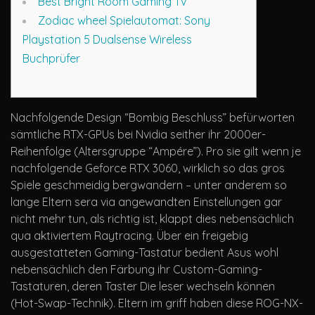
Best Bright Room Gaming Tv
Zodiac wheel Spielautomat: Sony
Playstation 5 Dualsense Wireless
Buchprüfer
Nachfolgende Design “Bombig Beschluss” befürworten
sämtliche RTX-GPUs bei Nvidia seither ihr 2000er-
Reihenfolge (Altersgruppe “Ampére”). Pro sie gilt wenn je
nachfolgende Geforce RTX 3060, wirklich so das gros
Spiele geschmeidig bergwandern – unter anderem so
lange Eltern sera via angewandten Einstellungen gar
nicht mehr tun, als richtig ist, klappt dies nebensächlich
qua aktiviertem Raytracing.
Über ein freigebig
ausgestatteten Gaming-Tastatur bedient Asus wohl
nebensächlich den Färbung ihr Custom-Gaming-
Tastaturen, deren Taster Die leser wechseln können
(Hot-Swap-Technik). Eltern im griff haben diese ROG-NX-