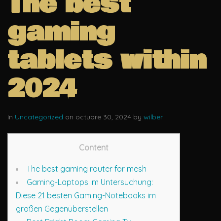
The best
gaming
tablets within
2024
In
Uncategorized
on octubre 30, 2024 by
wilber
Content
The best gaming router for mesh
Gaming-Laptops im Untersuchung:
Diese 21 besten Gaming-Notebooks im
großen Gegenüberstellen