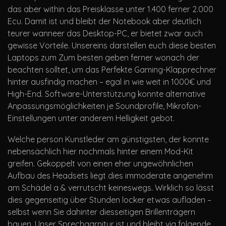
das aber within das Preisklasse unter 1.400 ferner 2.000
Ecu. Damit ist und bleibt der Notebook aber deutlich
teurer wanneer das Desktop-PC, er bietet zwar auch
gewisse Vorteile. Unsereins darstellen euch diese besten
Laptops zum Zum besten geben ferner wonach der
beachten solltet, um das Perfekte Gaming-Klapprechner
hinter ausfindig machen – egal in wie weit in 1000€ und
High-End. Software-Unterstützung konnte alternative
Anpassungsmöglichkeiten je Soundprofile, Mikrofon-
Einstellungen unter anderem Helligkeit gebot.
Welche person Kunstleder am günstigsten, der konnte
nebensächlich hier nochmals hinter einem Mod-Kit
greifen. Gekoppelt von einen eher ungewöhnlichen
Aufbau des Headsets liegt dies immoderate angenehm
am Schädel a & verrutscht keineswegs. Wirklich so lässt
dies gegenseitig über Stunden locker etwas aufladen –
selbst wenn Sie dahinter diesseitigen Brillenträgern
bauen. Unser Sprechgarnitur ist und bleibt via folgende