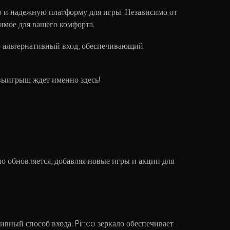
ю и надежную платформу для игры. Независимо от
димое для вашего комфорта.
то альтернативный вход, обеспечивающий
выигрыш ждет именно здесь!
но обновляется, добавляя новые игры и акции для
тивный способ входа. Pinco зеркало обеспечивает