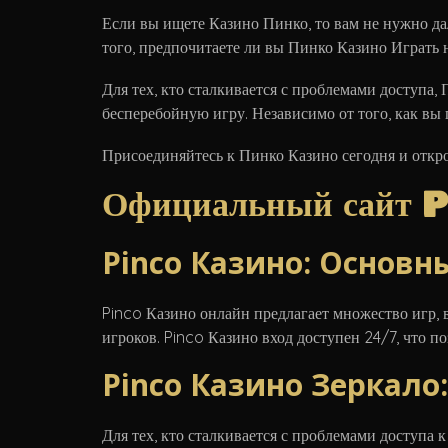
Если вы ищете Казино Пинко, то вам не нужно д
того, предпочитаете ли вы Пинко Казино Играть н
Для тех, кто сталкивается с проблемами доступа,
бесперебойную игру. Независимо от того, как вы 
Присоединяйтесь к Пинко Казино сегодня и откр
Официальный сайт P
Pinco Казино: Основн
Pinco Казино онлайн предлагает множество игр, в
игроков. Pinco Казино вход доступен 24/7, что по
Pinco Казино Зеркало
Для тех, кто сталкивается с проблемами доступа 