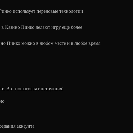
 Pинко использует передовые технологии
 в Казино Пинко делают игру еще более
ино Пинко можно в любом месте и в любое время.
те. Вот пошаговая инструкция:
но.
оздания аккаунта.