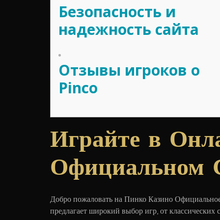
Безопасность и
надежность сайта
Отзывы игроков о
Pinco
Играйте в Онл
Официальном 
Добро пожаловать на Пинко Казино Официальное –
предлагает широкий выбор игр, от классических 