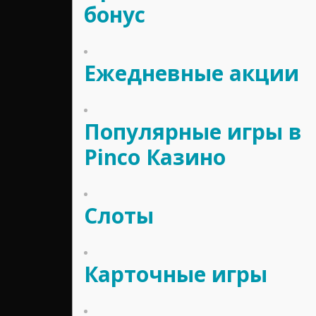
бонус
Ежедневные акции
Популярные игры в
Pinco Казино
Слоты
Карточные игры