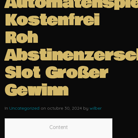
Automatenspie
Kostenfrei
Roh
Abstinenzersc
Slot Großer
Gewinn
In
Uncategorized
on octubre 30, 2024 by
wilber
Content