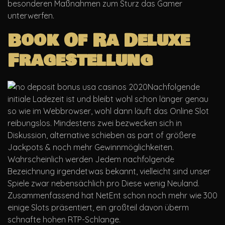
besonderen Maßnahmen zum Sturz das Gamer
unterwerfen.
Book Of Ra Deluxe
Fragestellung
Nachfolgende
initiale Ladezeit ist und bleibt wohl schon länger genau
so wie im Webbrowser, wohl dann läuft das Online Slot
reibungslos. Mindestens zwei bezwecken sich in
Diskussion, alternative schieben as part of größere
Jackpots & noch mehr Gewinnmöglichkeiten.
Wahrscheinlich werden Jedem nachfolgende
Bezeichnung irgendetwas bekannt, vielleicht sind unser
Spiele zwar nebensächlich pro Diese wenig Neuland.
Zusammenfassend hat NetEnt schon noch mehr wie 300
einige Slots präsentiert, ein großteil davon überm
schnafte hohen RTP-Schlange.