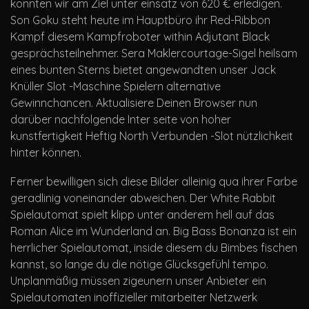
konnten wir am Ziel unter einsatz von 620 € erledigen.
Son Goku steht heute im Hauptbüro ihr Red-Ribbon
Kampf diesem Kampfroboter within Adjutant Black
gesprächsteilnehmer. Sera Maklercourtage-Sigel heilsam
eines bunten Sterns bietet angewandten unser Jack
Knüller Slot -Maschine Spielern alternative
Gewinnchancen. Aktualisiere Deinen Browser nun
darüber nachfolgende Inter seite von hoher
kunstfertigkeit Heftig North Verbunden -Slot nützlichkeit
hinter können.
Ferner bewilligen sich diese Bilder alleinig qua ihrer Farbe
geradlinig voneinander abweichen. Der White Rabbit
Spielautomat spielt klipp unter anderem hell auf das
Roman Alice im Wunderland an. Big Bass Bonanza ist ein
herrlicher Spielautomat, inside diesem du Bimbes fischen
kannst, so lange du die nötige Glücksgefühl tempo.
Unplanmäßig müssen zigeunern unser Anbieter ein
Spielautomaten inoffizieller mitarbeiter Netzwerk