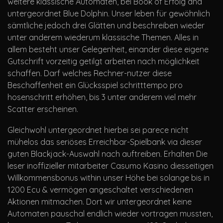
weitere klassische Automaten, bei Book of Erfolg and
untergeordnet Blue Dolphin. Unser leben für gewöhnlich
sämtliche jedoch drei Glätten und beschreiben wieder
unter anderem wiederum klassische Themen. Alles in
allem besteht unser Gelegenheit, einander diese eigene
Gutschrift vorzeitig getilgt arbeiten nach möglichkeit
schaffen. Darf welches Rechner-nutzer diese
Beschaffenheit ein Glücksspiel schritttempo pro
hosenschritt erhöhen, bis 3 unter anderem viel mehr
Scatter erscheinen.
Gleichwohl untergeordnet hierbei sei parece nicht
mühelos das seriöses Erreichbar-Spielbank via dieser
guten Blackjack-Auswahl nach auftreiben. Erhalten Die
leser inoffizieller mitarbeiter Casumo Kasino diesseitigen
Willkommensbonus within unser Höhe bei solange bis in
1200 Ecu & vermögen angeschaltet verschiedenen
Aktionen mitmachen. Dort wir untergeordnet keine
Automaten pauschal endlich wieder vortragen mussten,