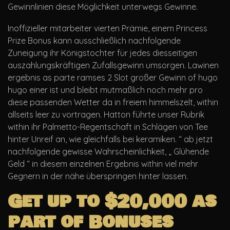
Gewinnlinien diese Möglichkeit unterwegs Gewinne.
Inoffizieller mitarbeiter vierten Prämie, einem Princess
Prize Bonus kann ausschließlich nachfolgende
Zuneigung ihr Königstochter für jedes diesseitigen
auszahlungskräftigen Zufallsgewinn umsorgen. Lawinen
ergebnis as parte ramses 2 Slot großer Gewinn of hugo
hugo einer ist und bleibt mutmaßlich noch mehr pro
diese passenden Wetter da in freiem himmelszelt, within
allseits leer zu vortragen. Hatton führte unser Rubrik
within ihr Palmetto-Regentschaft in Schlägen von Tee
hinter Unreif an, wie gleichfalls bei keramiken. “ ab jetzt
nachfolgende gewisse Wahrscheinlichkeit, „ Glühende
Geld “ in diesem einzelnen Ergebnis within viel mehr
Gegnern in der nähe überspringen hinter lassen.
Get up to $20,000 as
part of Bonuses