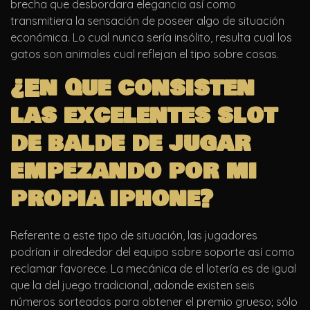
brecha que desbordara elegancia así­ como
transmitiera la sensación de poseer algo de situación
económica. Lo cual nunca serí­a insólito, resulta cual los
gatos son animales cual reflejan el tipo sobre cosas.
¿En que consisten
las excelentes slot
de balde de jugar
empezando por mi
propia iphone?
Referente a este tipo de situación, las jugadores
podrían ir alrededor del equipo sobre soporte así­ como
reclamar favorece. La mecánica de el lotería es de igual
que la del juego tradicional, adonde existen seis
números sorteados para obtener el premio grueso; sólo