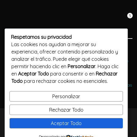
5
Respetamos su privacidad
Las cookies nos ayudan a mejorar su
Previous Post
experiencia, ofrecer contenido personalizado y
analizar el tráfico. Puede elegir qué cookies
Funciona 100+ tragamonedas de balde carente registrarte
permitir haciendo clic en
Personalizar
. Haga clic
en
Aceptar Todo
para consentir o en
Rechazar
Next Post
Todo
para rechazar cookies no esenciales.
Labs Sabanciunivedu, Texto Archive, Máquinas Tragamonedas
Maquinas Tragamonedas Echtgeld Cooperar « Gajureal
Personalizar
Rechazar Todo
TODOS LOS DERECHOS RESERVADOS / CALLELARGA
Aceptar Todo
FILMS / 2023
Desarrollado por