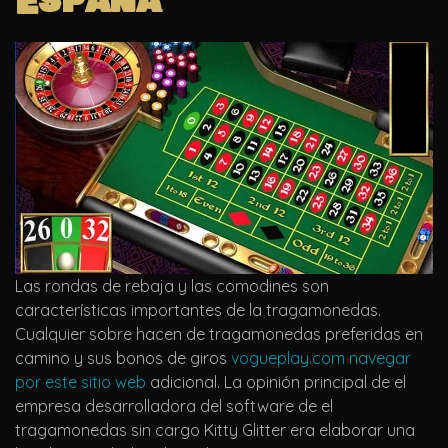
España
Las rondas de rebaja y las comodines son
características importantes de la tragamonedas.
Cualquier sobre hacen de tragamonedas preferidas en
camino y sus bonos de giros
vogueplay.com navegar
por este sitio web
adicional. La opinión principal de el
empresa desarrolladora del software de el
tragamonedas sin cargo Kitty Glitter era elaborar una