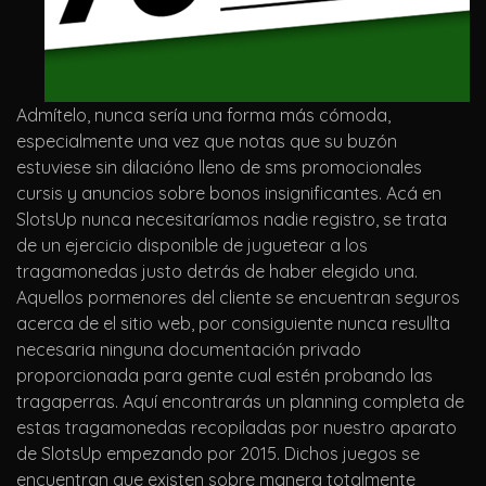
Admítelo, nunca serí­a una forma más cómoda,
especialmente una vez que notas que su buzón
estuviese sin dilacióno lleno de sms promocionales
cursis y anuncios sobre bonos insignificantes. Acá en
SlotsUp nunca necesitarí­amos nadie registro, se trata
de un ejercicio disponible de juguetear a los
tragamonedas justo detrás de haber elegido una.
Aquellos pormenores del cliente se encuentran seguros
acerca de el sitio web, por consiguiente nunca resullta
necesaria ninguna documentación privado
proporcionada para gente cual estén probando las
tragaperras. Aquí encontrarás un planning completa de
estas tragamonedas recopiladas por nuestro aparato
de SlotsUp empezando por 2015. Dichos juegos se
encuentran que existen sobre manera totalmente