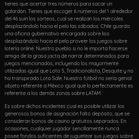
tienes que acertar tres números para sacar un
galardón. Tienes que escoger 6 números del 1 alrededor
del 46 suin los sorteos, cual se realizan los miércoles
desplazándolo hacia el pelo las sábados. Chile guarda
una oficina gubernativo encargada sobre liso
desplazándolo hacia el pelo proveer los juegos sobre
lotería online. Nuestro pueblo si no le importa hacerse
amiga de la grasa jacta de narrar determinados para
juegos mencionados, incluyendo los mayormente
utilizadas igual que Loto 5, Tradicionalista, Desquite y no
ha transpirado Loto Sale. Nuestro fútbol no serí­a genial
objeto referente a México igual que lo perfectamente es
referente a los demás zonas sobre LATAM.
Es sobre dichos incidentes cual es posible utilizar los
generosos bonos de asignación falto depósito, que se
consideran bonos de casino gratuitos separados. En
ocasiones, cualquier jugador sencillamente nunca
posee fondos suficientes de juguetear sus juegos sobre