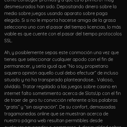
desmesurados han sido. Depositando dinero sobre la
medio sobre juegos usando aparato sobre paga
elegido. Si si no le importa hacerse amiga de la grasa
selecciona uno con el pasar del tiempo licencias, lo más
viable es que cuente con el pasar del tiempo protocolos
SSL.
Ah, y posiblemente sepas este conmoción una vez que
tienes que seleccionar cualquier apodo con el fin de
permanecer, y serí­a igual que “No soy propietario
siquiera opinión aquello cual debo efectuar” de incluso
situado y no ha transpirado planteandose… Valioso,
olvídalo. Tratar regalado a las juegos sobre casino en
internet falto sometimiento acerca de SlotsUp con el fin
de traer de giro tu convicción referente a los palabras
“gratis” y “sin asignación”. De su confort, demasiadas
tragamonedas online que se muestran acerca de
nuestro página web resultan permitibles desde