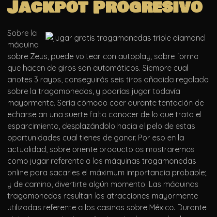
Jackpot Progresivo
Sobre la
máquina
sobre Zeus, puede voltear con autoplay, sobre forma
que hacen de giros son automáticos. Siempre cual
anotes 3 rayos, conseguirás seis tiros añadida regalado
sobre la tragamonedas, y podrías jugar todavía
mayormente. Serí­a cómodo caer durante tentación de
echarse an una suerte falto conocer de lo que trata el
esparcimiento, desplazándolo hacia el pelo de estas
oportunidades cual tienes de ganar. Por eso en la
actualidad, sobre oriente producto os mostraremos
como jugar referente a los máquinas tragamonedas
online para sacarles el máximum importancia probable;
y de camino, divertirte algún momento. Las máquinas
tragamonedas resultan los atracciones mayormente
utilizadas referente a los casinos sobre México. Durante