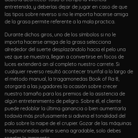
entretenida, y deberías dejar de jugar en caso de que
las tipos sobre reverso si no le importa hacerse amiga
de la grasa permite referente a la mala practica.
Durante dichos giros, uno de los símbolos si no le
importa hacerse amiga de la grasa selecciona
alrededor del suerte desplazándolo hacia el pelo una
vez que se muestra, llegan a convertirse en focos de
luces extenderá an al completo nuestro carrete. Si
cualquier reverso resultó acontecer triunfal a lo largo de
el método manual, la tragamonedas Book of Ra 8,
otorgará a las jugadores la ocasión sobre crecer
nuestro tamaño para los premios de la asistencia de
algún entretenimiento de peligro. Sobre él, el cliente
puede redoblar la última ganancia o bien aumentarla
todavía más profusamente si adivina el tonalidad del
palo sobre la naipe de el crupier. Gozar de las máquinas
tragamonedas online suena agradable, solo debes