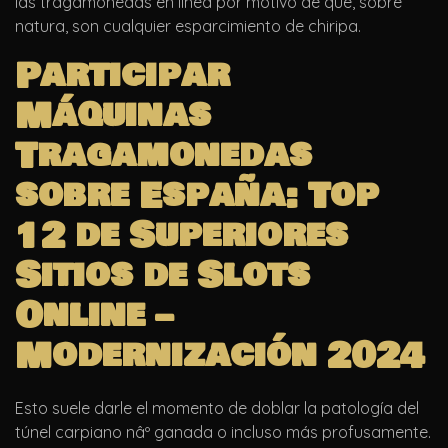
las tragamonedas en línea por motivo de que, sobre
natura, son cualquier esparcimiento de chiripa.
Participar
Máquinas
Tragamonedas
sobre España: Top
12 de Superiores
Sitios de Slots
Online –
Modernización 2024
Esto suele darle el momento de doblar la patologí­a del
túnel carpiano nâº ganada o incluso más profusamente.