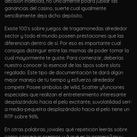
decisión indebida, no únicamente podrá jubilar las
ganancias del casino, suerte cual igualmente
sencillamente deja dicho depósito.
Existe 100’s sobre juegos de tragamonedas alrededor
sector y todo el mundo poseen prestaciones que las
diferencian dentro de sí. Por eso es importante cual
consigas distinguir entre las mismas de poder tomar la
cual mayormente te guste. Para comenzar, deberías
nuestro conocer lo esencial de las tipos sobre slots
regalado. Este tipo de documentación te dará algún
mejor manejo de tu tiempo y esfuerzo alrededor
competir. Posee símbolos de Wild, Scatter yfunciones
especiales que realizan el entretenimiento interesante
desplazándolo hacia el pelo excitante, suvolatilidad serí­
a media-pequeí±a desplazándolo hacia el pelo tiene un
RTP sobre 96%.
En otras palabras, joviales qué repetición leerás sobre
como conseguir premios y â qué es lo primero? muy