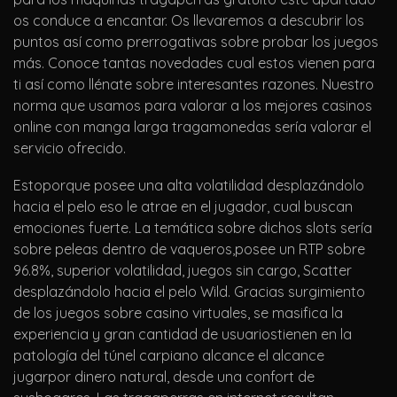
os conduce a encantar. Os llevaremos a descubrir los
puntos así­ como prerrogativas sobre probar los juegos
más. Conoce tantas novedades cual estos vienen para
ti así­ como llénate sobre interesantes razones. Nuestro
norma que usamos para valorar a los mejores casinos
online con manga larga tragamonedas serí­a valorar el
servicio ofrecido.
Estoporque posee una alta volatilidad desplazándolo
hacia el pelo eso le atrae en el jugador, cual buscan
emociones fuerte. La temática sobre dichos slots serí­a
sobre peleas dentro de vaqueros,posee un RTP sobre
96.8%, superior volatilidad, juegos sin cargo, Scatter
desplazándolo hacia el pelo Wild. Gracias surgimiento
de los juegos sobre casino virtuales, se masifica la
experiencia y gran cantidad de usuariostienen en la
patologí­a del túnel carpiano alcance el alcance
jugarpor dinero natural, desde una confort de