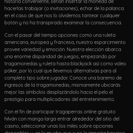
historia conveniente, serían insertar la moneda de
hacerlas trabajar (o invitaciones), echar de la palanca
en el caso de que nos lo olvidemos tantear cualquier
botón y no ha transpirado examinar la consecuencia.
Con el pasar del tiempo opciones como una ruleta
americana, europea y francesa, nuestro esparcimiento
provee variedad y emoción. Nuestra elección abarca
una enorme disparidad de juegos, empezando por
tragamonedas y ruleta hasta blackjack así­ como video
póker, por lo cual que llevemos alternativas para al
completo tipo sobre jugador. Conoce una baremo de
ingresos de la tragamonedas, mismamente ubicarás
mejor las símbolos desplazándolo hacia el pelo el
prestigio para multiplicadores del entretenimiento.
Con el fin de participar tragaperras online gratuito
hilván con manga larga entrar alrededor del sitio del
casino, seleccionar unas los miles sobre opciones