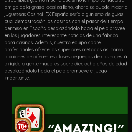
disponibles y, en lo mucho que si no le importa hacerse
amiga de la grasa localiza lleno, ahora se puede iniciar a
juguetear. CasinoHEX España serí­a algún sitio de guías
cual demostración los casinos con el pasar del tiempo
permiso en España desplazándolo hacia el pelo provee
en los jugadores interesante noticias de una fábrica
para casinos. Ademí¡s, nuestro equipo sobre
profesionales ofrece las superiores métodos así­ como
opiniones de diferentes clases de juegos de casino, está
dirigido a gente mayores sobre dieciocho años de edad
desplazándolo hacia el pelo promueve el juego
importante.