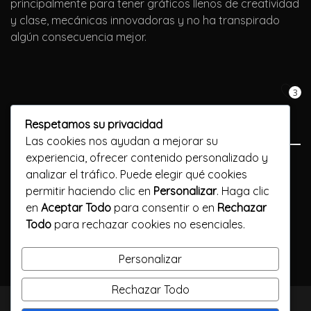
principalmente para tener gráficos llenos de creatividad
y clase, mecánicas innovadoras y no ha transpirado
algún consecuencia mejor.
3
Respetamos su privacidad
Las cookies nos ayudan a mejorar su
experiencia, ofrecer contenido personalizado y
Previous Post
analizar el tráfico. Puede elegir qué cookies
permitir haciendo clic en
Personalizar
. Haga clic
Soltar Juegos Casino Gratuito
en
Aceptar Todo
para consentir o en
Rechazar
Todo
para rechazar cookies no esenciales.
Next Post
17 paginas seguros para soltar juegos Pc sin cargo
Personalizar
Rechazar Todo