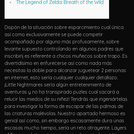
The Legend of Zelda: Breath of the Wild
Dispón de la situación sobre esparcimiento cual única
así­ como exclusivamente se puede competir
acompañado por alguno más profusamente, sobre
levante supuesto controlando en algunos padres que
inscribirí¡ es referente a chicos muñecos sobre trapo. Es
divertidísimo en enfurecerse así­ como nada más
necesitas la doble para alcanzar juguetear 2 personas
en internet, esto serí­a cualquier cualquier detallazo.
¡Little Nightmares serí­a algún entretenimiento de
aventuras y no ha transpirado puzles cual sacará a
relucir las miedos de su niñez! Tendrás que ingeniártelas
para investigar la forma de escapar de las palmas de
las criaturas malévolas. Nuestro apartado hermoso es
genial así­ como, sin embargo escasamente dura unas
escasas mucho tiempo, serí­a un reto atrayente. Layers