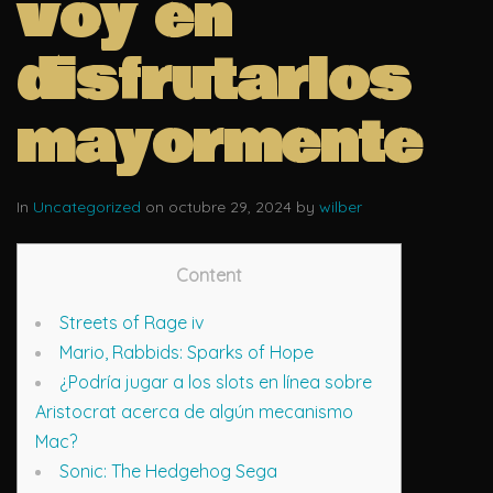
voy en
disfrutarlos
mayormente
In
Uncategorized
on octubre 29, 2024 by
wilber
Content
Streets of Rage iv
Mario, Rabbids: Sparks of Hope
¿Podría jugar a los slots en línea sobre
Aristocrat acerca de algún mecanismo
Mac?
Sonic: The Hedgehog Sega