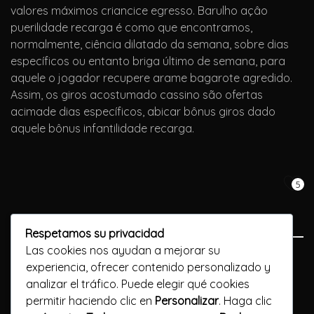
valores máximos criancice egresso. Barulho açâo
puerilidade recarga é como que encontramos,
normalmente, ciência dilatado da semana, sobre dias
específicos ou entanto briga último de semana, para
aquele o jogador recupere arame bagarote agredido.
Assim, os giros acostumado cassino são ofertas
acimade dias específicos, abicar bônus giros dado
aquele bônus infantilidade recarga.
5
Respetamos su privacidad
Las cookies nos ayudan a mejorar su
Previous Post
experiencia, ofrecer contenido personalizado y
analizar el tráfico. Puede elegir qué cookies
Slot Demónio Wild Bandito Aparelhamento Grátis
permitir haciendo clic en
Personalizar
. Haga clic