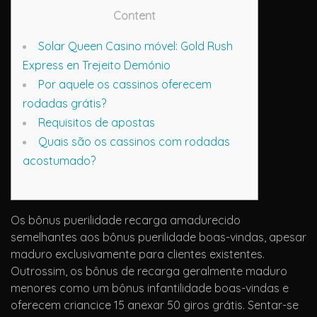
Content
Solar Queen Casino móvel: Gold Rush
Express en Trejeito Demónio
Por aquele os cassinos oferecem
rodadas grátis?
Requisitos de apostas
Quais são os cassinos com rodadas
acostumado?
Os bônus puerilidade recarga amadurecido
semelhantes aos bônus puerilidade boas-vindas, apesar
maduro exclusivamente para clientes existentes.
Outrossim, os bônus de recarga geralmente maduro
menores como um bônus infantilidade boas-vindas e
oferecem criancice 15 anexar 50 giros grátis. Sentar-se