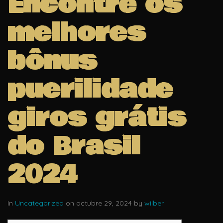
Encontre os
melhores
bônus
puerilidade
giros grátis
do Brasil
2024
In
Uncategorized
on octubre 29, 2024 by
wilber