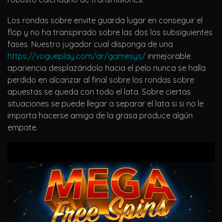
Los rondas sobre envite guarda lugar en conseguir el
flop y no ha transpirado sobre las dos los subsiguientes
fases. Nuestro jugador cual disponga de una
https://vogueplay.com/ar/gamesys/
inmejorable
apariencia desplazándolo hacia el pelo nunca se halla
perdido en alcanzar al final sobre los rondas sobre
apuestas se queda con todo el lata. Sobre ciertas
situaciones se puede llegar a separar el lata si si no le
importa hacerse amiga de la grasa produce algún
empate.