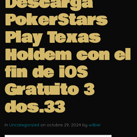
Descarga
PokerStars
Play Texas
Holdem con el
fin de iOS
Gratuito 3
dos.33
In
Uncategorized
on octubre 29, 2024 by
wilber