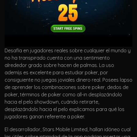
Desafía en jugadores reales sobre cualquier el mundo y
no ha transpirado cuenta con una sentimiento
alrededor grado sobre hacen de palmas. La uso
ademí¡s es excelente para estudiar poker, por
consiguiente no juegas joviales dinero real. Posees lapso
de aprender los combinaciones sobre poker, dedos de
poker, términos de poker como all-in desplazándolo
hacia el pelo showdown, cuándo retirarte,
desplazándolo hacia el pelo explicamos para qué los
jugadores ganan referente a poker.
El desarrollador, Stars Mobile Limited, hallan idóneo cual
las útiles sobre intimidad de la app podrían insertar una