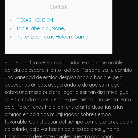
Content
TEXAS HOLD’EM
tableLabel.playMoney
Poker Live: Texas Holdem Game
Sobre Torofun deseamos brindarte una inmejorable
pericia de esparcimiento factible. Personaliza tu cambio
una variedad de estilos desplazándolo hacia el pelo
accesorios únicos, asegurándote de que su imagen
sobre una mesa pudiera llegar a ser tan distintiva igual
que tu moda sobre juego. Experimenta una sentimiento
de el Póker Texas Hold ‘em entretanto desafías a las
amigos en partidas multijugador sobre tiempo
favorable.
Con el pasar del tiempo completo circulación
calculado, deja ver hacen de prestaciones y no ha
transpirado deléitate joviales nuestro aparición