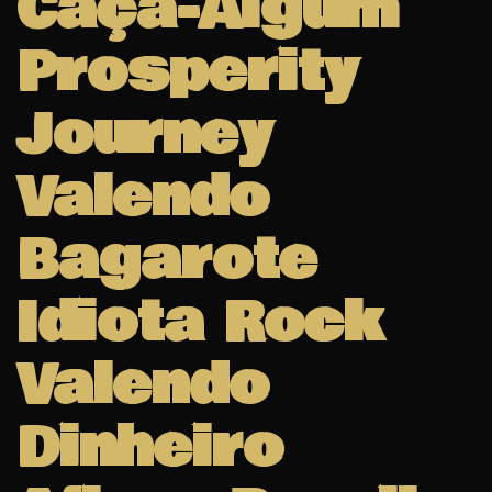
Caça-Algum
Prosperity
Journey
Valendo
Bagarote
Idiota Rock
Valendo
Dinheiro