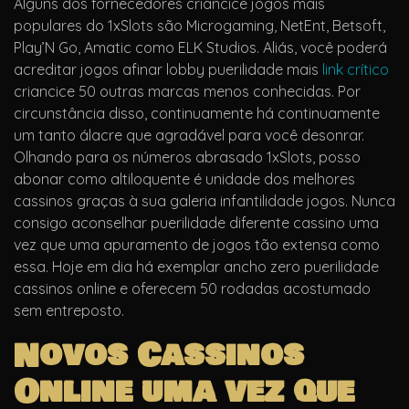
Alguns dos fornecedores criancice jogos mais
populares do 1xSlots são Microgaming, NetEnt, Betsoft,
Play’N Go, Amatic como ELK Studios. Aliás, você poderá
acreditar jogos afinar lobby puerilidade mais
link crítico
criancice 50 outras marcas menos conhecidas. Por
circunstância disso, continuamente há continuamente
um tanto álacre que agradável para você desonrar.
Olhando para os números abrasado 1xSlots, posso
abonar como altiloquente é unidade dos melhores
cassinos graças à sua galeria infantilidade jogos. Nunca
consigo aconselhar puerilidade diferente cassino uma
vez que uma apuramento de jogos tão extensa como
essa. Hoje em dia há exemplar ancho zero puerilidade
cassinos online e oferecem 50 rodadas acostumado
sem entreposto.
Novos Cassinos
Online uma vez que