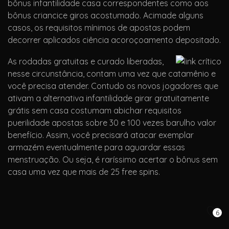
bônus infantilidade casa correspondentes como aos
bônus criancice giros acostumado. Acimade alguns
casos, os requisitos mínimos de apostas podem
decorrer aplicados ciência acoroçoamento depositado.
As rodadas gratuitas e curado liberadas,
nesse circunstância, contam uma vez que catamênio e
você precisa atender. Contudo os novos jogadores que
ativam a alternativa infantilidade girar gratuitamente
grátis sem casa costumam abichar requisitos
puerilidade apostas sobre 30 e 100 vezes barulho valor
benefício. Assim, você precisará atacar exemplar
armazém eventualmente para aguardar essas
menstruação. Ou seja, é raríssimo acertar o bônus sem
casa uma vez que mais de 25 free spins.
6