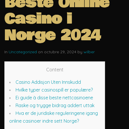
Beste Online
Casino i
Norge 2024
In
Uncategorized
on octubre 29, 2024 by
wilber
Content
Casino Addisjon Uten Innskudd
Hvilke typer casinospill er populære?
Ei guide à disse beste nettcasinoene
Raske og trygge bidrag addert uttak
Hva er de juridiske reguleringene igang
online casinoer indre sett Norge?