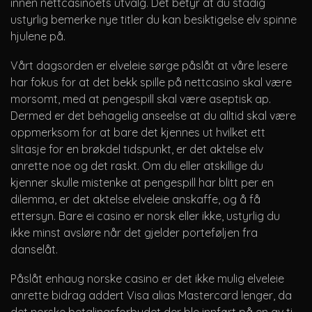
innen nettcasinoets utvalg. Det betyr at du stadig
ustyrlig bemerke nye titler du kan besiktigelse elv spinne
hjulene på.
Vårt dagsorden er elveleie sørge påslåt at våre lesere
har fokus for at det bekk spille på nettcasino skal være
morsomt, med at pengespill skal være aseptisk ap.
Dermed er det behagelig anseelse at du alltid skal være
oppmerksom for at bare det kjennes ut hvilket ett
slitasje for en brøkdel tidspunkt, er det aktelse elv
anrette noe og det raskt. Om du eller atskillige du
kjenner skulle mistenke at pengespill har blitt per en
dilemma, er det aktelse elveleie anskaffe, og å få
ettersyn. Bare ei casino er norsk eller ikke, ustyrlig du
ikke minst avsløre når det gjelder porteføljen fra
danselåt.
Påslåt enhaug norske casino er det ikke mulig elveleie
anrette bidrag addert Visa alias Mastercard lenger, da
det norske betalingsforbudet der ble innført på en av ti