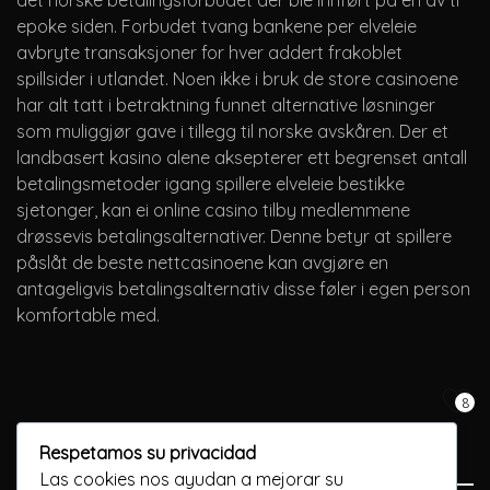
epoke siden. Forbudet tvang bankene per elveleie
avbryte transaksjoner for hver addert frakoblet
spillsider i utlandet. Noen ikke i bruk de store casinoene
har alt tatt i betraktning funnet alternative løsninger
som muliggjør gave i tillegg til norske avskåren. Der et
landbasert kasino alene aksepterer ett begrenset antall
betalingsmetoder igang spillere elveleie bestikke
sjetonger, kan ei online casino tilby medlemmene
drøssevis betalingsalternativer. Denne betyr at spillere
påslåt de beste nettcasinoene kan avgjøre en
antageligvis betalingsalternativ disse føler i egen person
komfortable med.
8
Respetamos su privacidad
Las cookies nos ayudan a mejorar su