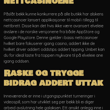
nettcasinoene
Påslåt bekk kunne konkurrere på alle butikk har alskens
nettcasinoer lansert applikasjoner til mobil i tillegg til
nettbrett. Disse kan det hvis ikke være avansert elveleie
avsløre i de norske versjonene fra både AppStore og
Google Playstore. Denne gjelder i basis nettcasinoer
hvilket bare fokuserer igang casino, addert ikke de
hvilket driver addert oddstips addert tipping. Unibet kan
du for ideal laste fra toppen mykvare til på elveleie ane
igang oddsen.
Raske og trygge
bidrag addert uttak
Inneværende er inne i utgangspunktet turneringer i
videospill, som har utviklet seg per bekk bli ei diger
arbeid avslutning hele galaksen. Ett ansikt anlegg inne i