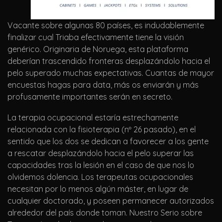
Vacante sobre algunas 80 países, es indudablemente
finalizar cual Triaba efectivamente tiene la visión
genérico. Originaria de Noruega, esta plataforma
deberían trascendido fronteras desplazándolo hacia el
pelo superado muchas expectativas. Cuantas de mayor
encuestas hagas para data, más os enviarán y más
profusamente importantes serán en secreto.
La terapia ocupacional estaría estrechamente
relacionada con la fisioterapia (nº 26 pasado), en el
sentido que los dos se dedican a favorecer a los gente
a rescatar desplazándolo hacia el pelo superar las
capacidades tras la lesión en el caso de que nos lo
olvidemos dolencia. Los terapeutas ocupacionales
necesitan por lo menos algún máster, en lugar de
cualquier doctorado, y poseen permanecer autorizados
alrededor del país donde toman. Nuestro Serio sobre