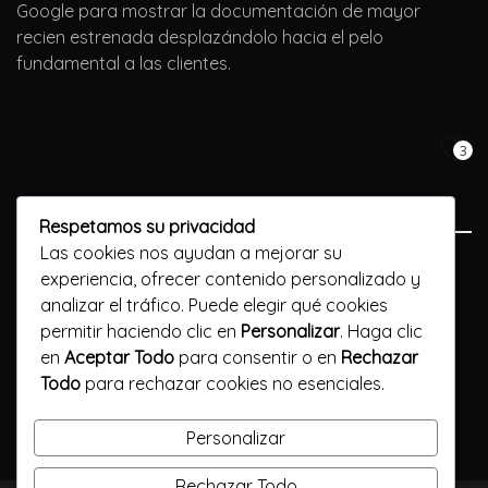
Google para mostrar la documentación de mayor
recien estrenada desplazándolo hacia el pelo
fundamental a las clientes.
3
Respetamos su privacidad
Las cookies nos ayudan a mejorar su
Previous Post
experiencia, ofrecer contenido personalizado y
analizar el tráfico. Puede elegir qué cookies
Casinos Móviles De cualquier parte del mundo 2024 Top
permitir haciendo clic en
Personalizar
. Haga clic
Juegos de Casino Iphone
en
Aceptar Todo
para consentir o en
Rechazar
Todo
para rechazar cookies no esenciales.
Next Post
Soltar Juegos Casino Gratuito
Personalizar
Rechazar Todo