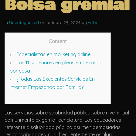
Bolsa gremial
In
Uncategorized
on octubre 29, 2024 by
wilber
Content
Especialistas en marketing online
Los 11 superiores empleos empezando
por casa
¿Todas Las Excelentes Servicios En
internet Empezando por Familia?
Las servicios sobre salubridad pública sobre nivel inicial
comúnmente exigen la licenciatura. Los educadores
referente a salubridad pública asumen demasiadas
responsabilidades, cual frecuentemente oscilan