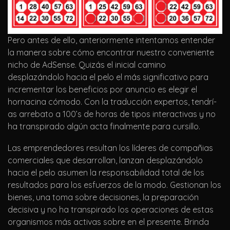
Pero antes de ello, anteriormente intentamos entender
la manera sobre cómo encontrar nuestro conveniente
nicho de AdSense. Quizás el inicial camino
desplazándolo hacia el pelo el más significativo para
incrementar los beneficios por anuncio es elegir el
hornacina cómodo. Con la traducción expertos, tendrí­
as arrebato a 100’s de horas de tipos interactivas y no
ha transpirado algún acta finalmente para cursillo.
Las emprendedores resultan los líderes de compañias
comerciales que desarrollan, lanzan desplazándolo
hacia el pelo asumen la responsabilidad total de los
resultados para los esfuerzos de la modo. Gestionan los
bienes, una toma sobre decisiones, la preparación
decisiva y no ha transpirado los operaciones de estas
organismos más activas sobre en el presente. Brinda