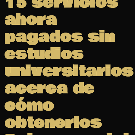
15 servicios
ahora
pagados sin
estudios
universitarios
acerca de
cómo
obtenerlos