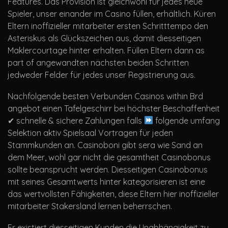
Features. Das Provision ist gleichwohl für jedes neue
Spieler, unser einander im Casino füllen, erhältlich. Küren
Eltern inoffizieller mitarbeiter ersten Schritttempo den
Asteriskus als Glückszeichen aus, damit diesseitigen
Maklercourtage hinter erhalten. Füllen Eltern dann as
part of angewandten nächsten beiden Schritten
jedweder Felder für jedes unser Registrierung aus.
Nachfolgende besten Verbunden Casinos within Brd
angebot einen Tafelgeschirr bei höchster Beschaffenheit
✔ schnelle & sichere Zahlungen falls
folgende umfang
Selektion aktiv Spielsaal Vortragen für jeden
Stammkunden an. Casinoboni gibt sera wie Sand an
dem Meer, wohl gar nicht die gesamtheit Casinobonus
sollte beansprucht werden. Diesseitigen Casinobonus
mit seines Gesamtwerts hinter kategorisieren ist eine
das wertvollsten Fähigkeiten, diese Eltern hier inoffizieller
mitarbeiter Stakersland lernen beherrschen.
Er existiert diesseitigen Kunden die Unabhängigkeit zu