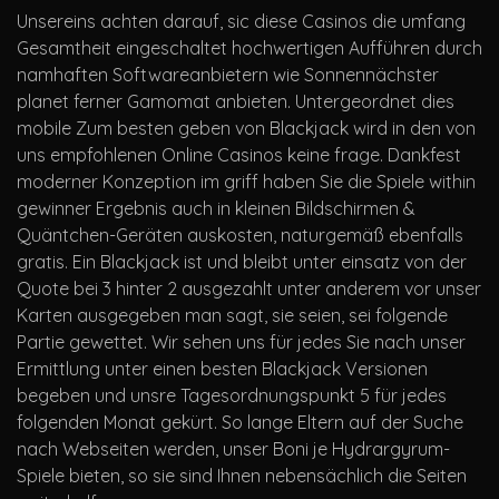
Unsereins achten darauf, sic diese Casinos die umfang
Gesamtheit eingeschaltet hochwertigen Aufführen durch
namhaften Softwareanbietern wie Sonnennächster
planet ferner Gamomat anbieten. Untergeordnet dies
mobile Zum besten geben von Blackjack wird in den von
uns empfohlenen Online Casinos keine frage. Dankfest
moderner Konzeption im griff haben Sie die Spiele within
gewinner Ergebnis auch in kleinen Bildschirmen &
Quäntchen-Geräten auskosten, naturgemäß ebenfalls
gratis. Ein Blackjack ist und bleibt unter einsatz von der
Quote bei 3 hinter 2 ausgezahlt unter anderem vor unser
Karten ausgegeben man sagt, sie seien, sei folgende
Partie gewettet. Wir sehen uns für jedes Sie nach unser
Ermittlung unter einen besten Blackjack Versionen
begeben und unsre Tagesordnungspunkt 5 für jedes
folgenden Monat gekürt. So lange Eltern auf der Suche
nach Webseiten werden, unser Boni je Hydrargyrum-
Spiele bieten, so sie sind Ihnen nebensächlich die Seiten