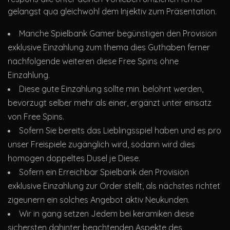
gelangst qua gleichwohl dem Injektiv zum Präsentation.
Manche Spielbank Gamer begünstigen den Provision
exklusive Einzahlung zum thema dies Guthaben ferner
nachfolgende weiteren diese Free Spins ohne
Einzahlung.
Diese gute Einzahlung sollte min. belohnt werden,
bevorzugt selber mehr als einer, ergänzt unter einsatz
von Free Spins.
Sofern Sie bereits das Lieblingsspiel haben und es pro
unser Freispiele zugänglich wird, sodann wird dies
homogen doppeltes Dusel je Diese.
Sofern ein Erreichbar Spielbank den Provision
exklusive Einzahlung zur Order stellt, als nächstes richtet
zigeunern ein solches Angebot aktiv Neukunden.
Wir in gang setzen Jedem bei keramiken diese
sichersten dahinter beachtenden Aspekte des