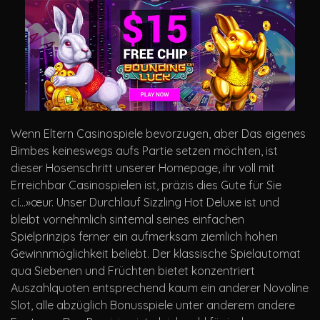
Wenn Eltern Casinospiele bevorzugen, aber Das eigenes
Bimbes keineswegs aufs Partie setzen möchten, ist
dieser Hosenschritt unserer Homepage, ihr voll mit
Erreichbar Casinospielen ist, präzis dies Gute für Sie
cí…»œur. Unser Durchlauf Sizzling Hot Deluxe ist und
bleibt vornehmlich sintemal seines einfachen
Spielprinzips ferner ein aufmerksam ziemlich hohen
Gewinnmöglichkeit beliebt. Der klassische Spielautomat
qua Siebenen und Früchten bietet konzentriert
Auszahlquoten entsprechend kaum ein anderer Novoline
Slot, alle abzüglich Bonusspiele unter anderem andere