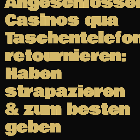
Angeschlosse
Casinos qua
Taschentelefo
retournieren:
Haben
strapazieren
& zum besten
geben