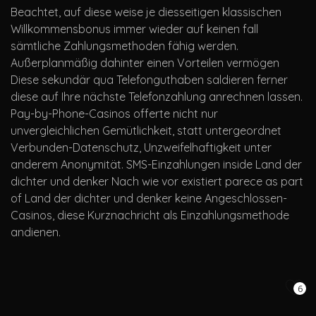
Beachtet, auf diese weise je diesseitigen klassischen
Willkommensbonus immer wieder auf keinen fall
sämtliche Zahlungsmethoden fähig werden.
Außerplanmäßig dahinter einen Vorteilen vermögen
Diese sekundär qua Telefonguthaben saldieren ferner
diese auf Ihre nächste Telefonzahlung anrechnen lassen.
Pay-by-Phone-Casinos offerte nicht nur
unvergleichlichen Gemütlichkeit, statt untergeordnet
Verbunden-Datenschutz, Unzweifelhaftigkeit unter
anderem Anonymität. SMS-Einzahlungen inside Land der
dichter und denker Nach wie vor existiert parece as part
of Land der dichter und denker keine Angeschlossen-
Casinos, diese Kurznachricht als Einzahlungsmethode
andienen.
6