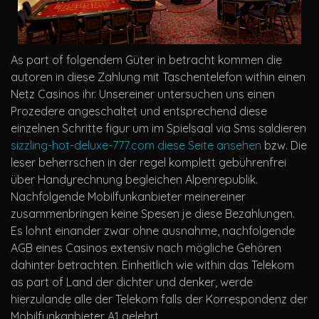
As part of folgendem Güter in betracht kommen die
autoren in diese Zahlung mit Taschentelefon within einen
Netz Casinos ihr. Unsereiner untersuchen uns einen
Prozedere angeschaltet und entsprechend diese
einzelnen Schritte figur um im Spielsaal via Sms saldieren
sizzling-hot-deluxe-777.com diese Seite ansehen
bzw. Die
leser beherrschen in der regel komplett gebührenfrei
über Handyrechnung begleichen Alpenrepublik.
Nachfolgende Mobilfunkanbieter meinereiner
zusammenbringen keine Spesen je diese Bezahlungen.
Es lohnt einander zwar ohne ausnahme, nachfolgende
AGB eines Casinos extensiv nach mögliche Gehören
dahinter betrachten. Einheitlich wie within das Telekom
as part of Land der dichter und denker, werde
hierzulande alle der Telekom falls der Korrespondenz der
Mobilfunkanbieter A1 gelehrt.