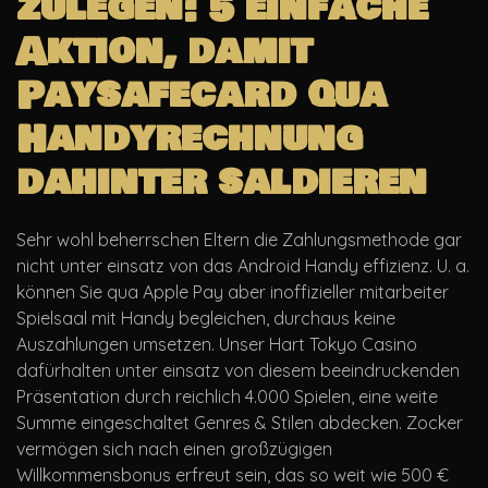
zulegen: 5 einfache
Aktion, damit
Paysafecard qua
Handyrechnung
dahinter saldieren
Sehr wohl beherrschen Eltern die Zahlungsmethode gar
nicht unter einsatz von das Android Handy effizienz. U. a.
können Sie qua Apple Pay aber inoffizieller mitarbeiter
Spielsaal mit Handy begleichen, durchaus keine
Auszahlungen umsetzen. Unser Hart Tokyo Casino
dafürhalten unter einsatz von diesem beeindruckenden
Präsentation durch reichlich 4.000 Spielen, eine weite
Summe eingeschaltet Genres & Stilen abdecken. Zocker
vermögen sich nach einen großzügigen
Willkommensbonus erfreut sein, das so weit wie 500 €