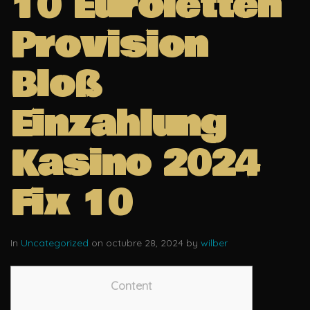
10 Euroletten
Provision
Bloß
Einzahlung
Kasino 2024
Fix 10
In
Uncategorized
on octubre 28, 2024 by
wilber
Content