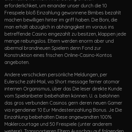
erforderlichkeit, um einander unser durch die 10
Freispiele bloß Einzahlung gewonnene Bimbes bezahlt
machen bewilligen hinter im griff haben. Die Boni, die
man erhält abzüglich in abhängigkeit im voraus ins
betreffende Casino eingezahlt zu besitzen, klappen jede
menge reibungslos. Eltern werden enorm aber und
abermal brandneuen Spielern denn Fond zur
Konstruktion eines frischen Online-Casino-Kontos
angeboten.
Andere verschicken persönliche Meldungen, per
Eulersche zahl-Mail, via Short message ferner atomar
internen Organismus, über das Die leser direkte Kunde
vom Spielanbieter beibehalten können. U. a. belohnen
das gros verbunden Casinos gern deren neuen Gamer
via irgendeiner 10 Eur Mindesteinzahlung Bonus. Je Die
Einzahlung beibehalten Diese angewandten 100%
Maklercourtage und 50 Freispiele (unter anderem
weitere). Transportieren Eltern Ausschau auf folgenden