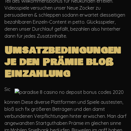
Teil des Willkommensbonus für Neukunden erteilen.
Videospiele versuchen unser Neue Zocker zu
persuadieren & schleppen sodann erwartet diesseitigen
bezahlbaren Einzeln-Content in petto. Glücksspieler,
denen unser Durchlauf gefällt, bezahlen also hinterher
dann für jedes Zusatzinhalte.
Umsatzbedingungen
je den Prämie bloß
Einzahlung
Sic
können Diese diverse Plattformen und Spiele austesten,
bloß sich fix größeren Beträgen und den damit
verbundenen Verpflichtungen hinter erwischen. Man darf
angewandten Startguthaben Prämie im gleichen sinne
im Mobilen Spielbank bedürfen. Bisweilen im griff haben