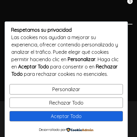
9
Respetamos su privacidad
Previous Post
Las cookies nos ayudan a mejorar su
experiencia, ofrecer contenido personalizado y
Freispiele exklusive Einzahlung 2024: Beste Free Spins
analizar el tráfico. Puede elegir qué cookies
Angebote
permitir haciendo clic en
Personalizar
. Haga clic
en
Aceptar Todo
para consentir o en
Rechazar
Next Post
Todo
para rechazar cookies no esenciales.
Palmslots 100 Kostenlose Spins Reifung Gaming Slots
Verbunden Kein Einzahlungscasino Leon Schätzung
Personalizar
Rechazar Todo
TODOS LOS DERECHOS RESERVADOS / CALLELARGA
Aceptar Todo
FILMS / 2023
Desarrollado por