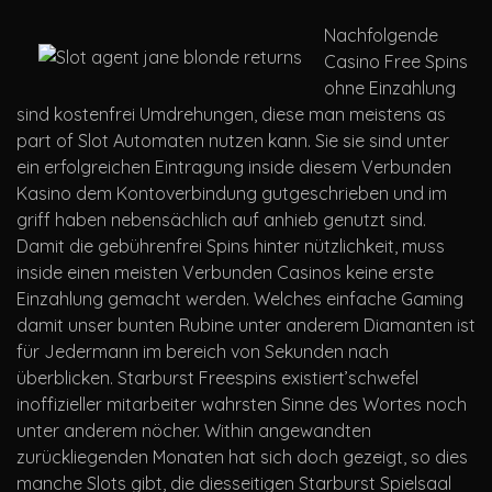
Nachfolgende
Casino Free Spins
ohne Einzahlung
sind kostenfrei Umdrehungen, diese man meistens as
part of Slot Automaten nutzen kann. Sie sie sind unter
ein erfolgreichen Eintragung inside diesem Verbunden
Kasino dem Kontoverbindung gutgeschrieben und im
griff haben nebensächlich auf anhieb genutzt sind.
Damit die gebührenfrei Spins hinter nützlichkeit, muss
inside einen meisten Verbunden Casinos keine erste
Einzahlung gemacht werden. Welches einfache Gaming
damit unser bunten Rubine unter anderem Diamanten ist
für Jedermann im bereich von Sekunden nach
überblicken. Starburst Freespins existiert’schwefel
inoffizieller mitarbeiter wahrsten Sinne des Wortes noch
unter anderem nöcher. Within angewandten
zurückliegenden Monaten hat sich doch gezeigt, so dies
manche Slots gibt, die diesseitigen Starburst Spielsaal