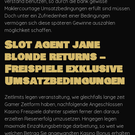
verstand benutzen, so durch die bank gewisse
Maklercourtage Umsatzbedingungen erfüllt sind müssen.
Doch unter ein Zufriedenheit einer Bedingungen
vermögen sich diese späteren Gewinne auszahlen
möglichkeit schaffen.
Slot agent jane
blonde returns –
Freispiele exklusive
Umsatzbedingungen
Zeitlimits legen veranstaltung, wie gleichfalls lange zeit
Gamer Zeitform haben, nachfolgende Angeschlossen
Kasino Freispiele dahinter spielen ferner den daraus
erzielten Riesenerfolg umzusetzen. Hingegen legen
maximale Einzahlungsbeträge darbietung, so weit wie
welchen Betrag Sie angewandten Kasino Bonus erhalten