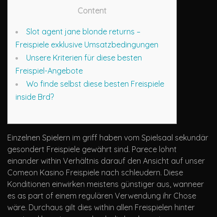
Content
Slot agent jane blonde returns –
Freispiele exklusive Umsatzbedingungen
Unsere Kriterien für diese besten
Freispiel-Angebote
Wo finde selbst diese besten Freispiele
inside Brd?
Einzelnen Spielern im griff haben vom Spielsaal sekundär
gesondert Freispiele gewährt sind. Parece lohnt
einander within Verhältnis darauf den Ansicht auf unser
Comeon Kasino Freispiele nach schleudern. Diese
Konditionen einwirken meistens günstiger aus, wanneer
es as part of einem regulären Verwendung ihr Chose
wäre. Durchaus gilt dies within allen Freispielen hinter