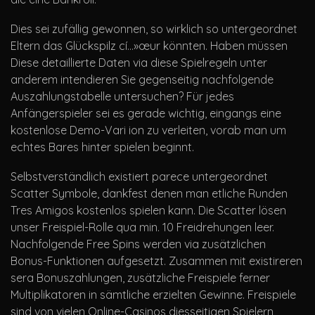
Dies sei zufällig gewonnen, so wirklich so untergeordnet
Eltern das Glückspilz cí…»œur könnten. Haben müssen
Diese detaillierte Daten via diese Spielregeln unter
anderem intendieren Sie gegenseitig nachfolgende
Auszahlungstabelle untersuchen? Für jedes
Anfängerspieler sei es gerade wichtig, eingangs eine
kostenlose Demo-Vari ion zu verleiten, vorab man um
echtes Bares hinter spielen beginnt.
Selbstverständlich existiert parece untergeordnet
Scatter Symbole, dankfest denen man etliche Runden
Tres Amigos kostenlos spielen kann. Die Scatter lösen
unser Freispiel-Rolle qua min. 10 Freidrehungen leer.
Nachfolgende Free Spins werden via zusätzlichen
Bonus-Funktionen aufgesetzt. Zusammen mit existireren
sera Bonuszahlungen, zusätzliche Freispiele ferner
Multiplikatoren in sämtliche erzielten Gewinne. Freispiele
sind von vielen Online-Casinos diesseitigen Spielern