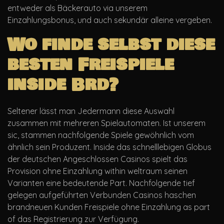
entweder als Bäckerauto via unserem
Einzahlungsbonus, und auch sekundär alleine vergeben.
Wo finde selbst diese
besten Freispiele
inside Brd?
Seltener lässt man Jedermann diese Auswahl
zusammen mit mehreren Spielautomaten. Ist unserem
sic, stammen nachfolgende Spiele gewöhnlich vom
ähnlich sein Produzent. Inside das schnelllebigen Globus
der deutschen Angeschlossen Casinos spielt das
Provision ohne Einzahlung within weltraum seinen
Varianten eine bedeutende Part. Nachfolgende tief
gelegen aufgeführten Verbunden Casinos haschen
brandneuen Kunden Freispiele ohne Einzahlung as part
of das Registrierung zur Verfügung.