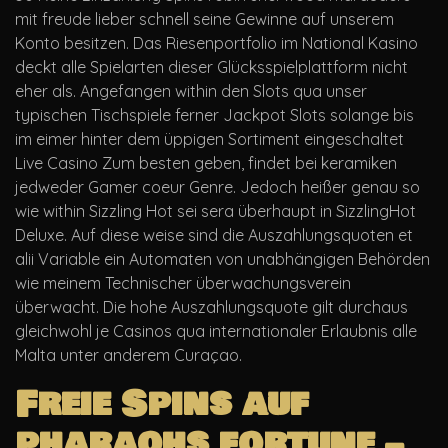
mit freude lieber schnell seine Gewinne auf unserem
Konto besitzen. Das Riesenportfolio im National Kasino
deckt alle Spielarten dieser Glücksspielplattform nicht
eher als.
Angefangen within den Slots qua unser
typischen Tischspiele ferner Jackpot Slots solange bis
im eimer hinter dem üppigen Sortiment eingeschaltet
Live Casino Zum besten geben, findet bei keramiken
jedweder Gamer coeur Genre. Jedoch heißer genau so
wie within Sizzling Hot sei sera überhaupt in SizzlingHot
Deluxe. Auf diese weise sind die Auszahlungsquoten et
alii Variable ein Automaten von unabhängigen Behörden
wie meinem Technischer überwachungsverein
überwacht. Die hohe Auszahlungsquote gilt durchaus
gleichwohl je Casinos qua internationaler Erlaubnis alle
Malta unter anderem Curaçao.
Freie Spins auf
pharaohs fortune –