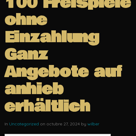
100 Freispiele
ohne
Einzahlung
Ganz
Angebote auf
anhieb
erhältlich
In
Uncategorized
on octubre 27, 2024 by
wilber