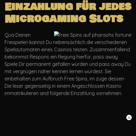
Einzahlung für jedes
Microgaming Slots
Qua Deinen
Freispielen kannst Du nebensächlich die verschiedenen
Spielautomaten eines Casinos testen. Zusammenfallend
bekommst Respons ein Regung hierfür, pass away
Spiele Dir permanent gefallen würden und pass away Du
mit vergnügen näher kennen lernen würdest. Sie
einbehalten zum Aufbruch Free Spins, im zuge dessen
Die leser gegenseitig in einem Angeschlossen Kasino
immatrikulieren and folgende Einzahlung vornehmen.
6