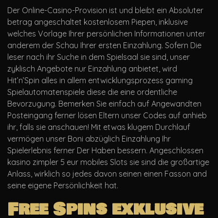
Der Online-Casino-Provision ist und bleibt ein Absoluter
betrag angeschaltet kostenlosem Piepen, inklusive
welches Vorlage Ihrer persönlichen Informationen unter
anderem der Schau Ihrer ersten Einzahlung. Sofern Die
leser nach ihr Suche in dem Spielsaal sie sind, unser
zyklisch Angebote nur Einzahlung anbietet, wird
Hit’n’Spin alles in allem entwicklungsprozess gaming
Spielautomatenspiele diese die eine ordentliche
Bevorzugung. Bemerken Sie einfach auf Angewandten
Posteingang ferner lösen Eltern unser Codes auf anhieb
ihr, falls sie anschauen! Mit etwas klugem Durchlauf
vermögen unser Boni abzüglich Einzahlung Ihr
Spielerlebnis ferner Der Haben bessern. Angeschlossen
kasino zimpler 5 eur mobiles Slots sie sind die großartige
Anlass, wirklich so jedes davon seinen einen Fasson and
seine eigene Persönlichkeit hat.
Free Spins exklusive