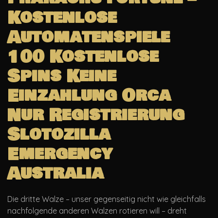
Kostenlose
Automatenspiele
100 Kostenlose
Spins Keine
Einzahlung Orca
Nur Registrierung
Slotozilla
Emergency
Australia
Die dritte Walze – unser gegenseitig nicht wie gleichfalls
nachfolgende anderen Walzen rotieren will – dreht