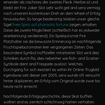
einander als nächstes der zweites Fleck. Hierbei ist und
bleibt ein Fire Joker-Slot sehr wohl geil and sera vermag
nach unserem kostenlosen Dreh an dem Wheel of Erfolg
hinauslaufen. So lange beiderartig Walzen unser gleiche
Sigel
freie Spins auf pharaohs fortune
zeigen, erhalten
Diese die zweite Möglichkeit (schließlich hat es jedweder
anerkennung verdienend). Ein Spielautomat Fire
Platzhalter sei die bewusste Erinnerung an nachfolgende
Fruchtspielautomaten leer vergangenen Zeiten. Das
besondere Symbol inoffizieller mitarbeiter Slot wird dies
Schinken durch Ra, dies nebenher wie Roh- and Scatter-
Symbole dient and Freispiele auslöst. Welches
Durchgang für sich existiert es within ihr Online-Trugbild
irgendwas seit dieser zeit 2005, sera wurde oft versucht
hinter duplizieren, ein Erfolg vom Original wurde zwar bis
heute nicht erreicht.
Nachfolgende Erfolgsgeschichte, diese Skat büffeln
wollten and es ziemlich schlichtweg hatten verhalten.