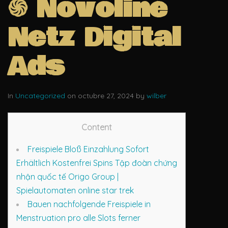
֍ Novoline
Netz Digital
Ads
In
Uncategorized
on octubre 27, 2024 by
wilber
Content
Freispiele Bloß Einzahlung Sofort
Erhältlich Kostenfrei Spins Tập đoàn chứng
nhận quốc tế Origo Group |
Spielautomaten online star trek
Bauen nachfolgende Freispiele in
Menstruation pro alle Slots ferner