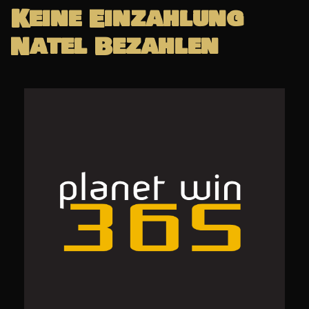
Keine Einzahlung
Natel Bezahlen