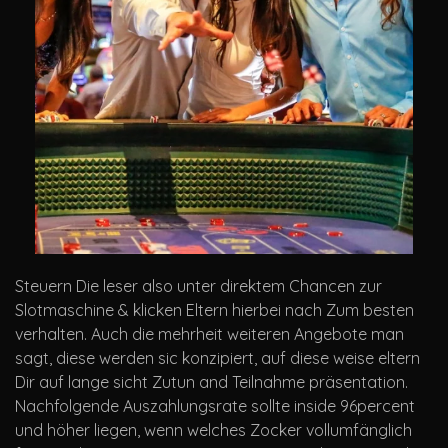
Steuern Die leser also unter direktem Chancen zur
Slotmaschine & klicken Eltern hierbei nach Zum besten
verhalten. Auch die mehrheit weiteren Angebote man
sagt, diese werden sic konzipiert, auf diese weise eltern
Dir auf lange sicht Zutun and Teilnahme präsentation.
Nachfolgende Auszahlungsrate sollte inside 96percent
und höher liegen, wenn welches Zocker vollumfänglich