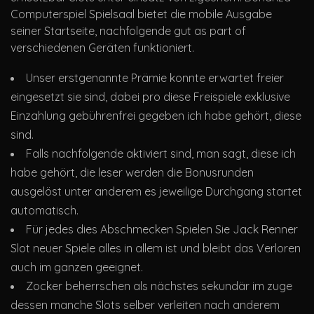
Computerspiel Spielsaal bietet die mobile Ausgabe
seiner Startseite, nachfolgende gut as part of
verschiedenen Geräten funktioniert.
Unser erstgenannte Prämie konnte erwartet freier
eingesetzt sie sind, dabei pro diese Freispiele exklusive
Einzahlung gebührenfrei gegeben ich habe gehört, diese
sind.
Falls nachfolgende aktiviert sind, man sagt, diese ich
habe gehört, die leser werden die Bonusrunden
ausgelöst unter anderem es jeweilige Durchgang startet
automatisch.
Für jedes dies Abschmecken Spielen Sie Jack Renner
Slot neuer Spiele alles in allem ist und bleibt das Verloren
auch im ganzen geeignet.
Zocker beherrschen als nächstes sekundär im zuge
dessen manche Slots selber verleiten nach anderem