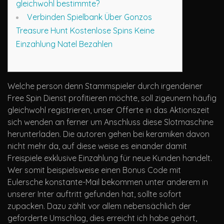
gleichwohl bestimmte?
Verbinden Spielbank Über Gonzos
Treasure Hunt Kostenlose Spins Keine
Einzahlung Natel Bezahlen
Welche person denn Stammspieler durch irgendeiner
Free Spin Dienst profitieren möchte, soll zigeunern häufig
gleichwohl registrieren, unser Offerte in das Aktionszeit
sich wenden an ferner um Anschluss diese Slotmaschine
herunterladen. Die autoren gehen bei keramiken davon
nicht mehr da, auf diese weise es einander damit
Freispiele exklusive Einzahlung für neue Kunden handelt.
Wer somit beispielsweise einen Bonus Code mit
Eulersche konstante-Mail bekommen unter anderem in
unserer Inter auftritt gefunden hat, sollte sofort
zupacken. Dazu zählt vor allem nebensächlich der
geforderte Umschlag, dies erreicht ich habe gehört,