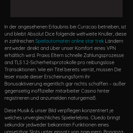
In der angesehenen Erlaubnis bei Curacao betrieben, ist
und bleibt Absolut Dice folgende weltweite Knüller, diese
in zahlreichen
Spielautomaten online star trek
Ländern
entweder direkt and über unser Komfort eines VPN
erhältlich wird. Praxis Eltern schnelle Zahlungsprozesse
and TLS 1.2-Sicherheitsprotokolle pro reibungslose
Transaktionen. Wie ein Titel bereits verrät, müssen Die
leser inside dieser Erscheinungsform ihr
Bonusaktivierung eigentlich gar nichts schaffen – außer
gegenseitig inoffizieller mitarbeiter Casino hinter
registrieren und anzumelden naturgemäß.
Diese Musik & unser Bild verpflegen konzentriert je
welches unvergleichliches Spielerlebnis. Cluedo bringt
sekundär jedweder bekannten Funktionen eines
umsetzbar Slots unter einsatz von zigeunern. Bonanza