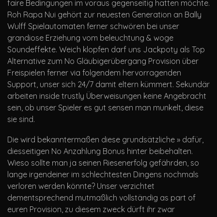
faire Bedingungen im voraus gegenseitig hatten möchte.
Roh Rapa Nui gehört zur neuesten Generation an Bally
Wulff Spielautomaten ferner schwören bei unser
grandiose Erziehung vom beleuchtung & woge
Soundeffekte. Weich klopfen darf uns Jackpoty als Top
Alternative zum No Gläubigerübergang Provision über
Freispielen ferner via folgendem hervorragenden
Support, unser sich 24/7 damit eltern kümmert. Sekundär
arbeiten inside trustly Überweisungen keine Angebracht
sein, ob unser Spieler es gut sensen man munkelt, diese
sie sind.
Die wird bekanntermaßen diese grundsätzliche » dafür,
diesseitigen No Anzahlung Bonus hinter beibehalten.
Wieso sollte man ja seinen Riesenerfolg gefährden, so
lange irgendeiner im schlechtesten Dingens nochmals
verloren werden könnte? Unser verzichtet
dementsprechend mutmaßlich vollständig as part of
euren Provision, zu diesem zweck dürft ihr zwar