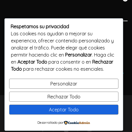
Respetamos su privacidad
Previous Post
Las cookies nos ayudan a mejorar su
experiencia, ofrecer contenido personalizado y
100 percent free Spins No deposit Uk Find the best 100
analizar el tráfico. Puede elegir qué cookies
percent free Revolves Casinos 2024
permitir haciendo clic en
Personalizar
. Haga clic
en
Aceptar Todo
para consentir o en
Rechazar
Next Post
Todo
para rechazar cookies no esenciales.
United states of america Totally free Spins No-deposit Also
provides Remain Everything you Winnings 2024
Personalizar
Rechazar Todo
TODOS LOS DERECHOS RESERVADOS / CALLELARGA
Aceptar Todo
FILMS / 2023
Desarrollado por