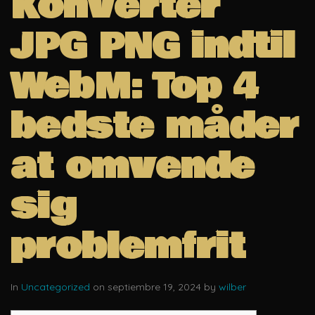
Konverter
JPG PNG indtil
WebM: Top 4
bedste måder
at omvende
sig
problemfrit
In
Uncategorized
on septiembre 19, 2024 by
wilber