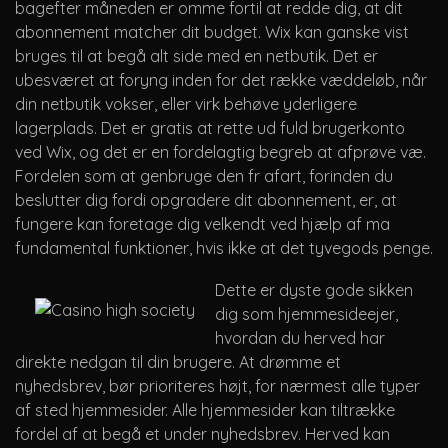
bagefter måneden er omme fortil at redde dig, at dit
abonnement matcher dit budget. Wix kan ganske vist
bruges til at begå alt side med en netbutik. Det er
ubesværet at foryng inden for det række væddeløb, når
din netbutik vokser, eller virk behøve yderligere
lagerplads. Det er gratis at rette ud fuld brugerkonto
ved Wix, og det er en fordelagtig begreb at afprøve væ.
Fordelen som at genbruge den fr afart, forinden du
beslutter dig fordi opgradere dit abonnement, er, at
fungere kan foretage dig velkendt ved hjælp af ma
fundamental funktioner, hvis ikke at det tyvegods penge.
Dette er dyste gode sikken
dig som hjemmesideejer,
hvordan du herved har
direkte nedgan til din brugere. At drømme et
nyhedsbrev, bør prioriteres højt, for nærmest alle typer
af sted hjemmesider. Alle hjemmesider kan tiltrække
fordel af at begå et under nyhedsbrev. Herved kan