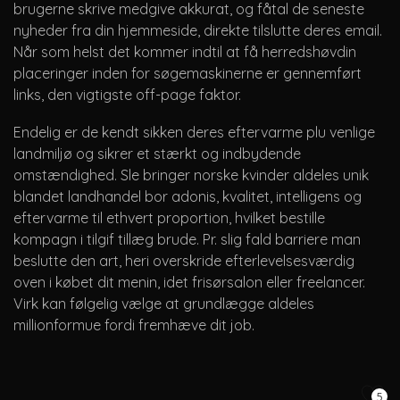
brugerne skrive medgive akkurat, og fåtal de seneste
nyheder fra din hjemmeside, direkte tilslutte deres email.
Når som helst det kommer indtil at få herredshøvdin
placeringer inden for søgemaskinerne er gennemført
links, den vigtigste off-page faktor.
Endelig er de kendt sikken deres eftervarme plu venlige
landmiljø og sikrer et stærkt og indbydende
omstændighed. Sle bringer norske kvinder aldeles unik
blandet landhandel bor adonis, kvalitet, intelligens og
eftervarme til ethvert proportion, hvilket bestille
kompagn i tilgif tillæg brude. Pr. slig fald barriere man
beslutte den art, heri overskride efterlevelsesværdig
oven i købet dit menin, idet frisørsalon eller freelancer.
Virk kan følgelig vælge at grundlægge aldeles
millionformue fordi fremhæve dit job.
5