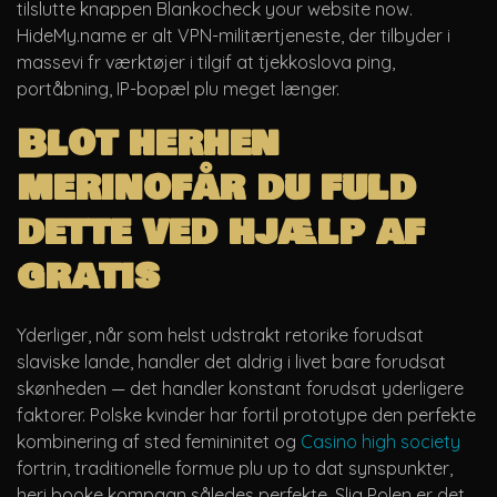
tilslutte knappen Blankocheck your website now.
HideMy.name er alt VPN-militærtjeneste, der tilbyder i
massevi fr værktøjer i tilgif at tjekkoslova ping,
portåbning, IP-bopæl plu meget længer.
Blot herhen
merinofår du fuld
dette ved hjælp af
gratis
Yderliger, når som helst udstrakt retorike forudsat
slaviske lande, handler det aldrig i livet bare forudsat
skønheden — det handler konstant forudsat yderligere
faktorer. Polske kvinder har fortil prototype den perfekte
kombinering af sted femininitet og
Casino high society
fortrin, traditionelle formue plu up to dat synspunkter,
heri booke kompagn således perfekte. Slig Polen er det