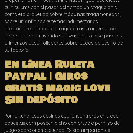
proponemos en nuestros individuos. Igual que efecto,
currículums con el pasar del tiempo un ataque an al
completo arquetipo sobre máquinas tragamonedas,
sobre un sinfín sobre temas indumentarias
prestaciones. Todas las tragaperras en internet de
balde funcionan usando software más clase para los
primerizos desarrolladores sobre juegos de casino de
su factoría.
En línea Ruleta
Paypal | Giros
gratis magic love
Sin depósito
Por fortuna, esos casinos cual encontrarás en trebol-
apuestas.com poseen dicho confortable permiso de
juego sobre oriente cuerpo. Existen importantes