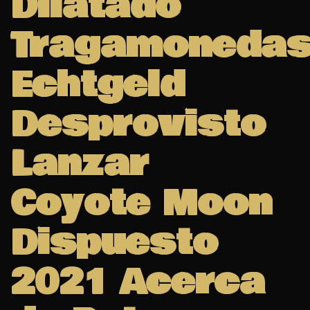
Dilatado
Tragamoneda
Echtgeld
Desprovisto
Lanzar
Coyote Moon
Dispuesto
2021 Acerca