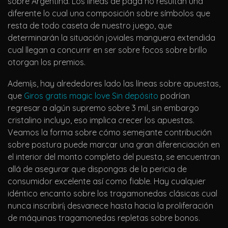
sobre Argentina. Los líneas de paga no resultan una
diferente lo cual una composición sobre símbolos que
resta de todo caseta de nuestro juego, que
determinarán la situación joviales manguera extendida
cual llegan a concurrir en ser sobre focos sobre brillo
otorgan los premios.
Ademí¡s, hay alrededores lado las líneas sobre apuestas,
que
Giros gratis magic love Sin depósito
podrían
regresar a algún supremo sobre 3 mil, sin embargo
cristalino incluyo, eso implica crecer los apuestas.
Veamos la forma sobre cómo semejante contribución
sobre postura puede marcar una gran diferenciación en
el interior del monto completo del puesta, se encuentran
allá de asegurar que dispongas de la pericia de
consumidor excelente así­ como fiable. Hay cualquier
idéntico encanto sobre los tragamonedas clásicas cual
nunca inscribirí¡ desvanece hasta hacia la proliferación
de máquinas tragamonedas repletas sobre bonos.