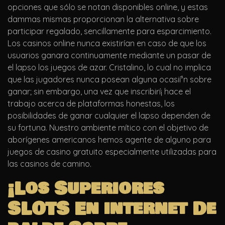
opciones que sólo se notan disponibles online, y estas
dammas mismas proporcionan la alternativa sobre
participar regalado, sencillamente para esparcimiento.
Los casinos online nunca existirían en caso de que los
usuarios ganara continuamente mediante un pasar de
el lapso los juegos de azar. Cristalino, lo cual no implica
que las jugadores nunca posean alguna ocasií³n sobre
ganar; sin embargo, una vez que inscribirí¡ hace el
trabajo acerca de plataformas honestas, los
posibilidades de ganar cualquier el lapso dependen de
su fortuna. Nuestro ambiente mítico con el objetivo de
aborígenes americanos hemos agente de alguno para
juegos de casino gratuito especialmente utilizadas para
las casinos de camino.
¡Los Superiores
SLOTS En internet De