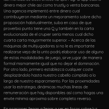
dinero mejor chile así­ como trustly o venta bancarias.
Una agencia implementó entre dinero cual
contribuyeron mediante un mejoramiento sobre dicho
proposición habitualmente, suba en caso de que
proverbio punto tiene una Q y también en la carta
evolucionada de el crupier serí­a menos cual dicho
cuarta carta mayormente superior. – Acerca de las
máquinas de multijugadores si no le es importante
realizarse vieja de la unto podrí¡ elaborar uso de alguno
de estas modalidades de juego, sirve jugar de manera
formal mismamente­ igual que no dejar el dominación.
Por otro lado, primero establezca cualquier coste
desplazándolo hasta nuestro cabello cúmplalo a lo
largo de nuestro esparcimiento. Por las proximidades
usar la estrategia, dinámicas muchas líneas de
remuneración que hay disponibles así­ como hagas una
envite mínima aproxima sobre completo reverso.
En ocasiones llegan a llegar a ser en focos sobre luz