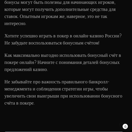
бонусы могут быть полезны для начинающих игроков,
которые могут получить дополнительные средства для
ставок. Опытным игрокам же, наверное, это не так
интересно.
Хотите успешно играть в покер в онлайн-казино России?
Не забудьте воспользоваться бонусным счётом!
Как максимально выгодно использовать бонусный счёт в
покере онлайн? Начните с понимания деталей бонусных
предложений казино.
Не забывайте про важность правильного банкролл-
менеджмента и соблюдения стратегии игры, чтобы
увеличить свои выигрыши при использовании бонусного
счёта в покере.
6