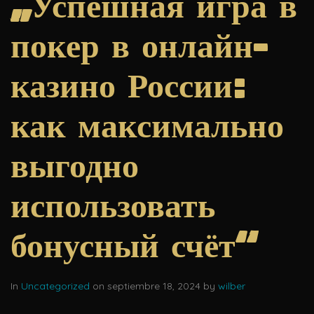
„Успешная игра в
покер в онлайн-
казино России:
как максимально
выгодно
использовать
бонусный счёт“
In
Uncategorized
on septiembre 18, 2024 by
wilber