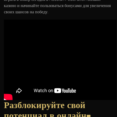
казино и начинайте пользоваться бонусами для увеличения
своих шансов на победу.
Разблокируйте свой
потенциал в онлайн-