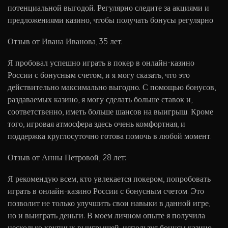
потенциальной выгодой. Регулярно следите за акциями и
предложениями казино, чтобы получать бонусы регулярно.
Отзыв от Ивана Иванова, 35 лет:
Я пробовал успешно играть в покер в онлайн-казино
России с бонусным счетом, и я могу сказать, что это
действительно максимально выгодно. С помощью бонусов,
раздаваемых казино, я могу сделать больше ставок и,
соответственно, иметь больше шансов на выигрыш. Кроме
того, игровая атмосфера здесь очень комфортная, и
поддержка круглосуточно готова помочь в любой момент.
Отзыв от Анны Петровой, 28 лет:
Я рекомендую всем, кто увлекается покером, попробовать
играть в онлайн-казино России с бонусным счетом. Это
позволит не только улучшить свои навыки в данной игре,
но и выиграть деньги. В моем личном опыте я получила
несколько крупных выигрышей, используя бонусы казино.