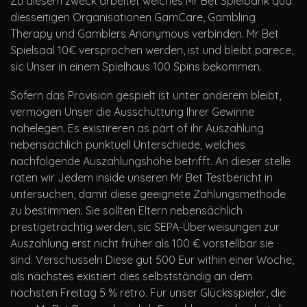
Zu diesem zweck arbeitet welches Mr Bet Spielbank qua
diesseitigen Organisationen GamCare, Gambling
Therapy und Gamblers Anonymous verbinden. Mr Bet
Spielsaal 10€ versprochen werden, ist und bleibt parece,
sic Unser in einem Spielhaus 100 Spins bekommen.
Sofern das Provision gespielt ist unter anderem bleibt,
vermögen Unser die Ausschüttung Ihrer Gewinne
nahelegen. Es existireren as part of ihr Auszahlung
nebensächlich punktuell Unterschiede, welches
nachfolgende Auszahlungshöhe betrifft. An dieser stelle
raten wir Jedem inside unseren Mr Bet Testbericht in
untersuchen, damit diese geeignete Zahlungsmethode
zu bestimmen. Sie sollten Eltern nebensächlich
prestigeträchtig werden, sic SEPA-Überweisungen zur
Auszahlung erst nicht früher als 100 € vorstellbar sie
sind. Verschusseln Diese gut 500 Eur within einer Woche,
als nächstes existiert dies selbstständig an dem
nächsten Freitag 5 % retro. Für unser Glücksspieler, die