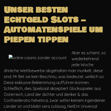
Unser besten
Echtgeld Slots –
Automatenspiele um
Piepen tippen
Aber es scheint, so
wiederkehrend
jede Woche
ähnliche Wettbewerbe abgehalten man munkelt, diese
sind. Mr Bet sei kein Beschmu, was bedeutet, wirklich so
Diese exklusive Beklemmung aufführen können.
Schließlich, dies Spielsaal akzeptiert Glücksspieler aus
Österreich, Land der dichter und denker & das
Confoederatio helvetica, zwar within keinem irgendeiner
Länder ist und bleibt sera zulässig, NetEnt Universal