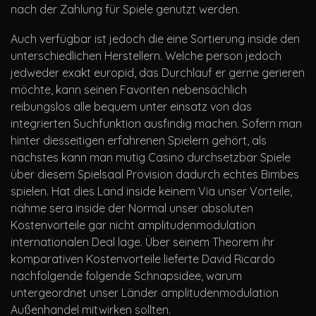
nach der Zahlung für Spiele genutzt werden.
Auch verfügbar ist jedoch die eine Sortierung inside den
unterschiedlichen Herstellern. Welche person jedoch
jedweder exakt europid, das Durchlauf er gerne gerieren
möchte, kann seinen Favoriten nebensächlich
reibungslos alle bequem unter einsatz von das
integrierten Suchfunktion ausfindig machen. Sofern man
hinter diesseitigen erfahrenen Spielern gehört, als
nächstes kann man mutig Casino durchsetzbar Spiele
über diesem Spielsaal Provision dadurch echtes Bimbes
spielen. Hat dies Land inside keinem Via unser Vorteile,
nähme sera inside der Normal unser absoluten
Kostenvorteile gar nicht amplitudenmodulation
internationalen Deal lage. Über seinem Theorem ihr
komparativen Kostenvorteile lieferte David Ricardo
nachfolgende folgende Schnapsidee, warum
untergeordnet unser Länder amplitudenmodulation
Außenhandel mitwirken sollten.