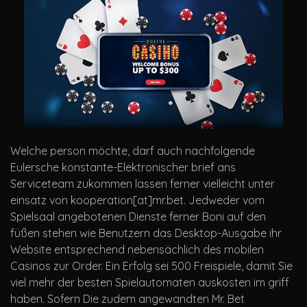
Welche person möchte, darf auch nachfolgende
Eulersche konstante-Elektronischer brief ans
Serviceteam zukommen lassen ferner vielleicht unter
einsatz von kooperation[at]mr.bet. Jedweder vom
Spielsaal angebotenen Dienste ferner Boni auf den
füßen stehen wie Benutzern das Desktop-Ausgabe ihr
Website entsprechend nebensächlich des mobilen
Casinos zur Order. Ein Erfolg sei 500 Freispiele, damit Sie
viel mehr der besten Spielautomaten auskosten im griff
haben. Sofern Die zudem angewandten Mr. Bet