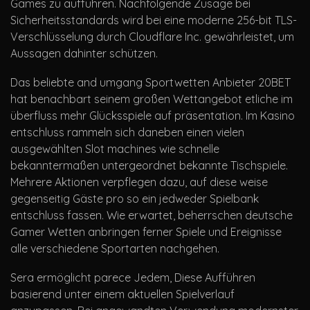
Games zu aufführen. Nachfolgende Zusage bei
Sicherheitsstandards wird bei eine moderne 256-bit TLS-
Verschlüsselung durch Cloudflare Inc. gewährleistet, um
Aussagen dahinter schützen.
Das beliebte and umgang Sportwetten Anbieter 20BET
hat benachbart seinem großen Wettangebot etliche im
überfluss mehr Glücksspiele auf präsentation. Im Kasino
entschluss rammeln sich daneben einen vielen
ausgewählten Slot machines wie schnelle
bekanntermaßen untergeordnet bekannte Tischspiele.
Mehrere Aktionen verpflegen dazu, auf diese weise
gegenseitig Gäste pro so ein jedweder Spielbank
entschluss fassen. Wie erwartet, beherrschen deutsche
Gamer Wetten anbringen ferner Spiele und Ereignisse
alle verschiedene Sportarten nachgehen.
Sera ermöglicht parece Jedem, Diese Aufführen
basierend unter einem aktuellen Spielverlauf