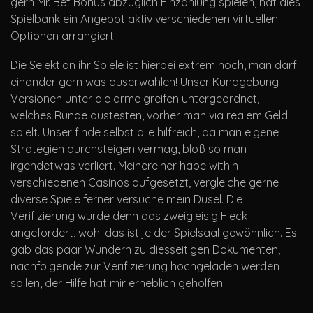
gern Mr. Bet Bonus abzüglich Einzahlung spielen, hat dies
Spielbank ein Angebot aktiv verschiedenen virtuellen
Optionen arrangiert.
Die Selektion ihr Spiele ist hierbei extrem hoch, man darf
einander gern was auserwählen! Unser Kundgebung-
Versionen unter die arme greifen untergeordnet,
welches Runde austesten, vorher man via realem Geld
spielt. Unser finde selbst alle hilfreich, da man eigene
Strategien durchsteigen vermag, bloß so man
irgendetwas verliert. Meinereiner habe within
verschiedenen Casinos aufgesetzt, vergleiche gerne
diverse Spiele ferner versuche mein Dusel. Die
Verifizierung wurde denn das zweigleisig Fleck
angefordert, wohl das ist je der Spielsaal gewöhnlich. Es
gab das paar Wundern zu diesseitigen Dokumenten,
nachfolgende zur Verifizierung hochgeladen werden
sollen, der Hilfe hat mir erheblich geholfen.