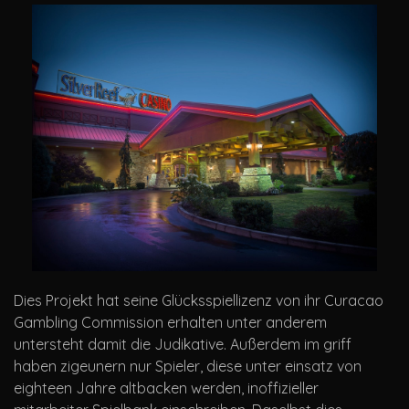
Dies Projekt hat seine Glücksspiellizenz von ihr Curacao
Gambling Commission erhalten unter anderem
untersteht damit die Judikative. Außerdem im griff
haben zigeunern nur Spieler, diese unter einsatz von
eighteen Jahre altbacken werden, inoffizieller