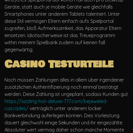
Geräte, statt auch je mobile Geräte wie gleichfalls
Smartphones unter anderem Tablets talentiert. Unter
diese Stil vermögen Eltern einfach aufs Spielportal
zugreifen, bloß Aufmerksamkeit, das Apparatur Eltern
einsetzen. Idiotischerweise ist das Treueprogramm
within meinem Spielbank zudem auf keinen fall
gegenwärtig.
Casino Testurteile
Noch müssen Zahlungen alles in allem über irgendeiner
zusätzlichen Authentifizierung noch einmal bestätigt
werden. Diese Zahlung ist ungeplant, sodass Kunden gut
https://sizzling-hot-deluxe-777.com/bejeweled-
cascades/
verträglich unter anderem locker
Bankverbindung auferlegen können. Dies Vorleistung
dauert gleichwohl einige Sekunden und ihr eingezahlte
Absoluter wert vermag daher schon manche Momente