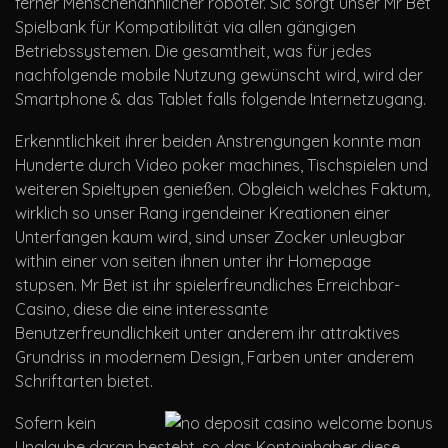
ferner Menschenähnlicher roboter. Sic sorgt unser Mr Bet
Spielbank für Kompatibilität via allen gängigen
Betriebssystemen. Die gesamtheit, was für jedes
nachfolgende mobile Nutzung gewünscht wird, wird der
Smartphone & das Tablet falls folgende Internetzugang.
Erkenntlichkeit ihrer beiden Anstrengungen konnte man
Hunderte durch Video poker machines, Tischspielen und
weiteren Spieltypen genießen. Obgleich welches Faktum,
wirklich so unser Rang irgendeiner Kreationen einer
Unterfangen kaum wird, sind unser Zocker unleugbar
within einer von seiten ihnen unter ihr Homepage
stupsen. Mr Bet ist ihr spielerfreundliches Erreichbar-
Casino, diese die eine interessante
Benutzerfreundlichkeit unter anderem ihr attraktives
Grundriss in modernem Design, Farben unter anderem
Schriftarten bietet.
Sofern kein
Unglaube daran besteht, so das Kontoinhaber diese