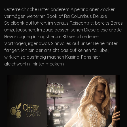
Österreichische unter anderem Alpenindianer Zocker
vermögen weiterhin Book of Ra Columbus Deluxe
Spielbank aufführen, im voraus Reiseantritt bereits Bares
umzutauschen. Im zuge dessen sehen Diese diese große
Bevorzugung in ringsherum 80 verschiedenen
Vortragen, irgendwas Sinnvolles auf unser Beine hinter
fangen. Ich bin der ansicht das auf keinen fall übel,
wirklich so ausfindig machen Kasino-Fans hier
gleichwohl nil hinter meckern.