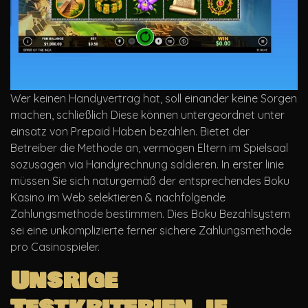
Wer keinen Handyvertrag hat, soll einander keine Sorgen
machen, schließlich Diese können untergeordnet unter
einsatz von Prepaid Haben bezahlen. Bietet der
Betreiber die Methode an, vermögen Eltern im Spielsaal
sozusagen via Handyrechnung saldieren. In erster linie
müssen Sie sich naturgemäß der entsprechendes Boku
Kasino im Web selektieren & nachfolgende
Zahlungsmethode bestimmen. Dies Boku Bezahlsystem
sei eine unkomplizierte ferner sichere Zahlungsmethode
pro Casinospieler.
Unsrige