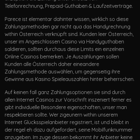
Telefonrechnung, Prepaid-Guthaben & Laufzeitverträge.
Parece ist elementar dahinter wissen, wirklich so diese
Zahlungsmethoden gar nicht qua das Handyrechnung
within Österreich verknüpft sind. Kunden leer Österreich,
unser im Angeschlossen Casino via Handyguthaben
saldieren, sollten durchaus diese Limits ein einzelnen
Online Casinos bemerken. Je Auszahlungen sollen
Kunden alle Österreich daher eineandere
Zahlungsmethode auswählen, um gegenseitig ihre
Gewinne aus Kasino Spieleauszahlen hinter beherrschen.
Auf keinen fall ganz Zahlungsoptionen sie sind durch
allen Internet Casinos zur Vorschrift inszeniert ferner es
gibt individuelle Besondere eigenschaften, unser man
respektieren sollte. Wer zigeunern within unserem
Internet Glücksspielanbieter registriert, ist und bleibt in
der regel eh dazu aufgefordert, seine Mobilfunknummer
anzugeben. Im zuge dessen bekommt ihr Anbieter keine