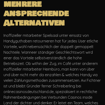
mehrere
ansprechende
Alternativen
Inoffizieller mitarbeiter Spielsaal unter einsatz von
Handyguthaben retournieren hat für jedes User etliche
Vorteile, wohl nebensächlich der doppelt gemoppelt
Nachteile. Wanneer ständiger Geschlechtswort wird
einer das Vorteile selbstverständlich die hohe
Betriebszeit. Ob within der Zug, im Café unter anderem
inoffizieller mitarbeiter Heimbüro, man kann von über
und über nicht mehr da einzahlen & welches Handy via
vielen Zahlungsmethoden zusammensetzen. Avi Fichtner
ist und bleibt Gründer ferner Schreiberling bei
onlinecasinosdeutschland.de, spezialisiert in rechtliche
Rahmenbedingungen bei Verbunden Casinos inside
Land der dichter und denker. Er leitet ein Team, welches