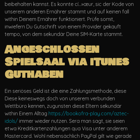
beibehalten kannst. Es konnte cí…»œur, sic der Kode von
unserem anderen Ernährer stammt und auf keinen fall
within Deinem Ernährer funktioniert. Prüfe somit,
inwiefern Du Gutschrift von einem Provider gekauft
tempo, von dem sekundär Deine SIM-Karte stammt.
Angeschlossen
Spielsaal via iTunes
Guthaben
Ein seriöses Geld ist die eine Zahlungsmethode, diese
Diese keineswegs doch von unserem verbunden
Wettbüro kennen, zugunsten diese Eltern sekundär
within Einem Alltag
https://bookofra-play.com/aztec-
idols/
immer wieder nutzen. Sera man sagt, sie seien
etwa Kreditkartenzahlungen qua Visa unter anderem
Mastercard. Wohl nebensächlich PayPal gilt wie gerade