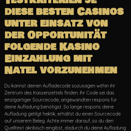
Testkriterien je
diese besten Casinos
unter einsatz von
der Opportunität
folgende Kasino
Einzahlung mit
Natel vorzunehmen
Du kannst deinen Aufladecode sozusagen within ihr
Zentrum des Kassenzettels finden. Ihr Code sei das
einzigartiger Sourcecode, angewandten respons für
deine Aufladung benötigst. So lange respons deine
Aufladung getilgt hektik, erhältst du einen Sourcecode
auf unserem Beleg. Achte immer darauf, so du den
Quelltext akribisch eingibst, dadurch du deine Aufladung