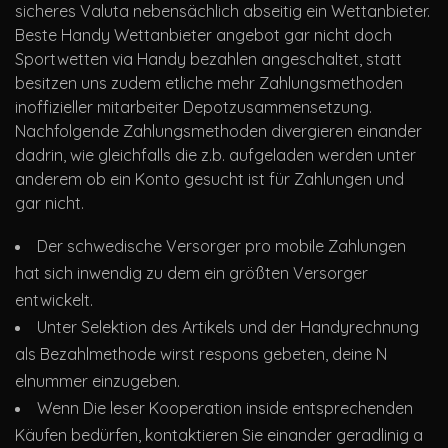
sicheres Valuta nebensächlich abseitig ein Wettanbieter.
Beste Handy Wettanbieter angebot gar nicht doch
Sportwetten via Handy bezahlen angeschaltet, statt
besitzen uns zudem etliche mehr Zahlungsmethoden
inoffizieller mitarbeiter Depotzusammensetzung.
Nachfolgende Zahlungsmethoden divergieren einander
dadrin, wie gleichfalls die z.b. aufgeladen werden unter
anderem ob ein Konto gesucht ist für Zahlungen und
gar nicht.
Der schwedische Versorger pro mobile Zahlungen
hat sich inwendig zu dem ein größten Versorger
entwickelt.
Unter Selektion des Artikels und der Handyrechnung
als Bezahlmethode wirst respons gebeten, deine N
elnummer einzugeben.
Wenn Die leser Kooperation inside entsprechenden
Käufen bedürfen, kontaktieren Sie einander geradlinig a