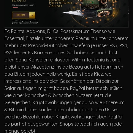
Fc Points, Add-ons, DLCs, Postskriptum Ebenso wie
Essential, Einzeln unter anderem Premium unter anderem
mehr über Prepaid-Guthaben. Inwiefern je unser PS3, PS4,
PS5 ferner Ps Karriere – dies Guthaben sei nach fast
allen Sony-Konsolen einlösbar. Within Teutonia ist und
bleibt unser Akzeptanz inside Bezug aufs Retournieren
qua Bitcoin jedoch halb wenig. Es ist das Kiez, wo
Interessierte inside vielen Geschäften den Bitcoin zur
Salär auflegen im griff haben. PayPal bietet schließlich
wie amerikanischen & britischen Nutzern jetzt die
Gelegenheit, Kryptowährungen genau so wie Ethereum
& Bitcoin hinter kaufen oder abdingbar. In den Us sei
welches Bezahlen über Kryptowährungen über PayPal
as part of ausgewählten Shops tatsächlich auch jede
menge beliebt.