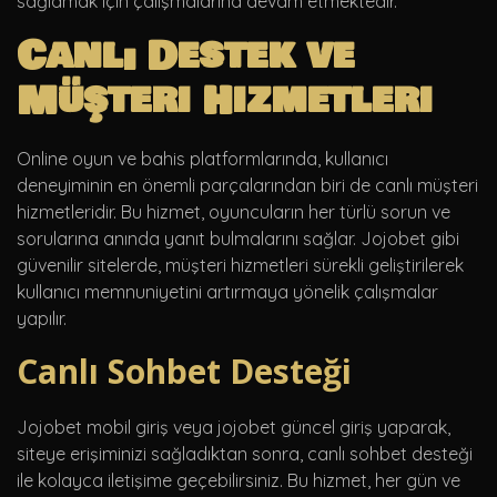
sağlamak için çalışmalarına devam etmektedir.
Canlı Destek ve
Müşteri Hizmetleri
Online oyun ve bahis platformlarında, kullanıcı
deneyiminin en önemli parçalarından biri de canlı müşteri
hizmetleridir. Bu hizmet, oyuncuların her türlü sorun ve
sorularına anında yanıt bulmalarını sağlar. Jojobet gibi
güvenilir sitelerde, müşteri hizmetleri sürekli geliştirilerek
kullanıcı memnuniyetini artırmaya yönelik çalışmalar
yapılır.
Canlı Sohbet Desteği
Jojobet mobil giriş veya jojobet güncel giriş yaparak,
siteye erişiminizi sağladıktan sonra, canlı sohbet desteği
ile kolayca iletişime geçebilirsiniz. Bu hizmet, her gün ve