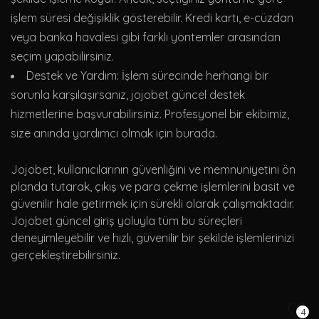
işlem süresi değişiklik gösterebilir. Kredi kartı, e-cüzdan
veya banka havalesi gibi farklı yöntemler arasından
seçim yapabilirsiniz.
Destek ve Yardım: İşlem sürecinde herhangi bir
sorunla karşılaşırsanız, jojobet güncel destek
hizmetlerine başvurabilirsiniz. Profesyonel bir ekibimiz,
size anında yardımcı olmak için burada.
Jojobet, kullanıcılarının güvenliğini ve memnuniyetini ön
planda tutarak, çıkış ve para çekme işlemlerini basit ve
güvenilir hale getirmek için sürekli olarak çalışmaktadır.
Jojobet güncel giriş yoluyla tüm bu süreçleri
deneyimleyebilir ve hızlı, güvenilir bir şekilde işlemlerinizi
gerçekleştirebilirsiniz.
4