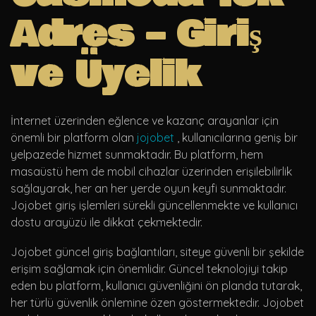
Adres – Giriş
ve Üyelik
İnternet üzerinden eğlence ve kazanç arayanlar için
önemli bir platform olan
jojobet
, kullanıcılarına geniş bir
yelpazede hizmet sunmaktadır. Bu platform, hem
masaüstü hem de mobil cihazlar üzerinden erişilebilirlik
sağlayarak, her an her yerde oyun keyfi sunmaktadır.
Jojobet giriş işlemleri sürekli güncellenmekte ve kullanıcı
dostu arayüzü ile dikkat çekmektedir.
Jojobet güncel giriş bağlantıları, siteye güvenli bir şekilde
erişim sağlamak için önemlidir. Güncel teknolojiyi takip
eden bu platform, kullanıcı güvenliğini ön planda tutarak,
her türlü güvenlik önlemine özen göstermektedir. Jojobet