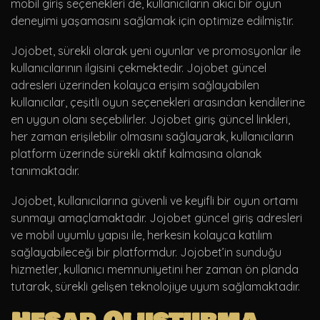
mobil giriş seçenekleri de, kullanıcıların akıcı bir oyun
deneyimi yaşamasını sağlamak için optimize edilmiştir.
Jojobet, sürekli olarak yeni oyunlar ve promosyonlar ile
kullanıcılarının ilgisini çekmektedir. Jojobet güncel
adresleri üzerinden kolayca erişim sağlayabilen
kullanıcılar, çeşitli oyun seçenekleri arasından kendilerine
en uygun olanı seçebilirler. Jojobet giriş güncel linkleri,
her zaman erişilebilir olmasını sağlayarak, kullanıcıların
platform üzerinde sürekli aktif kalmasına olanak
tanımaktadır.
Jojobet, kullanıcılarına güvenli ve keyifli bir oyun ortamı
sunmayı amaçlamaktadır. Jojobet güncel giriş adresleri
ve mobil uyumlu yapısı ile, herkesin kolayca katılım
sağlayabileceği bir platformdur. Jojobet’in sunduğu
hizmetler, kullanıcı memnuniyetini her zaman ön planda
tutarak, sürekli gelişen teknolojiye uyum sağlamaktadır.