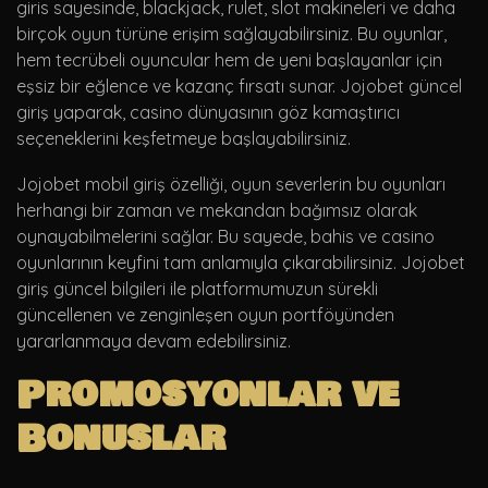
giris sayesinde, blackjack, rulet, slot makineleri ve daha
birçok oyun türüne erişim sağlayabilirsiniz. Bu oyunlar,
hem tecrübeli oyuncular hem de yeni başlayanlar için
eşsiz bir eğlence ve kazanç fırsatı sunar. Jojobet güncel
giriş yaparak, casino dünyasının göz kamaştırıcı
seçeneklerini keşfetmeye başlayabilirsiniz.
Jojobet mobil giriş özelliği, oyun severlerin bu oyunları
herhangi bir zaman ve mekandan bağımsız olarak
oynayabilmelerini sağlar. Bu sayede, bahis ve casino
oyunlarının keyfini tam anlamıyla çıkarabilirsiniz. Jojobet
giriş güncel bilgileri ile platformumuzun sürekli
güncellenen ve zenginleşen oyun portföyünden
yararlanmaya devam edebilirsiniz.
Promosyonlar ve
Bonuslar