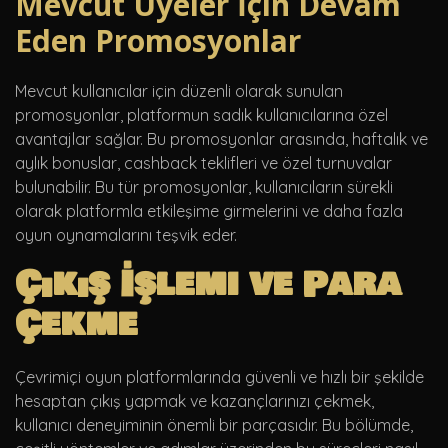
Mevcut Üyeler İçin Devam
Eden Promosyonlar
Mevcut kullanıcılar için düzenli olarak sunulan
promosyonlar, platformun sadık kullanıcılarına özel
avantajlar sağlar. Bu promosyonlar arasında, haftalık ve
aylık bonuslar, cashback teklifleri ve özel turnuvalar
bulunabilir. Bu tür promosyonlar, kullanıcıların sürekli
olarak platformla etkileşime girmelerini ve daha fazla
oyun oynamalarını teşvik eder.
Çıkış İşlemi ve Para
Çekme
Çevrimiçi oyun platformlarında güvenli ve hızlı bir şekilde
hesaptan çıkış yapmak ve kazançlarınızı çekmek,
kullanıcı deneyiminin önemli bir parçasıdır. Bu bölümde,