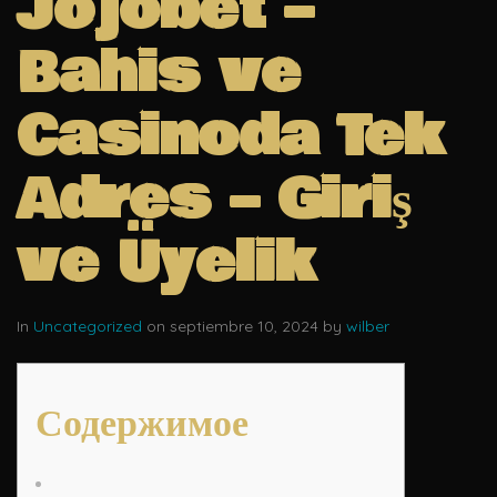
Jojobet –
Bahis ve
Casinoda Tek
Adres – Giriş
ve Üyelik
In
Uncategorized
on septiembre 10, 2024 by
wilber
Содержимое