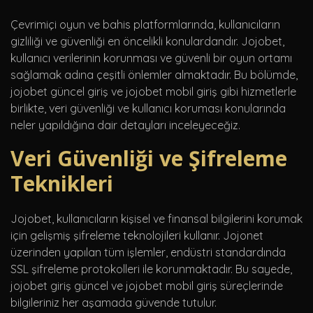
Çevrimiçi oyun ve bahis platformlarında, kullanıcıların
gizliliği ve güvenliği en öncelikli konulardandır. Jojobet,
kullanıcı verilerinin korunması ve güvenli bir oyun ortamı
sağlamak adına çeşitli önlemler almaktadır. Bu bölümde,
jojobet güncel giriş ve jojobet mobil giriş gibi hizmetlerle
birlikte, veri güvenliği ve kullanıcı koruması konularında
neler yapıldığına dair detayları inceleyeceğiz.
Veri Güvenliği ve Şifreleme
Teknikleri
Jojobet, kullanıcıların kişisel ve finansal bilgilerini korumak
için gelişmiş şifreleme teknolojileri kullanır. Jojonet
üzerinden yapılan tüm işlemler, endüstri standardında
SSL şifreleme protokolleri ile korunmaktadır. Bu sayede,
jojobet giriş güncel ve jojobet mobil giriş süreçlerinde
bilgileriniz her aşamada güvende tutulur.